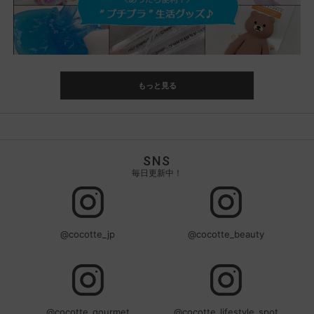
もっと見る
SNS
毎日更新中！
@cocotte_jp
@cocotte_beauty
@cocotte_gourmet
@cocotte_lifestyle_spot