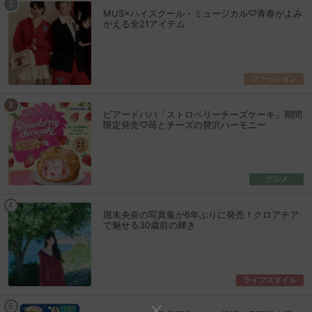
MUS×ハイスクール・ミュージカル♡青春がよみ
がえる全21アイテム
ファッション
ビアードパパ「ストロベリーチーズケーキ」期間
限定発売♡苺とチーズの贅沢ハーモニー
グルメ
堀未央奈の写真集が6年ぶりに発売！クロアチア
で魅せる30歳前の輝き
ライフスタイル