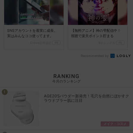
SNSアカウントを着実に成長。
【無料アニメ】神の雫配信中！
実はみんなココ使ってます。
視聴で楽天ポイント貯まる
Dreaw合同会社
PR
Rチャンネル
PR
Recommended by
RANKING
今月のランキング
AGE20’Sパウダー新発売！毛穴を自然にぼかすク
ラウドブラー肌に注目
メイク・コスメ