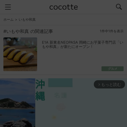
ホーム
いもや和真
#いもや和真 の関連記事
1件中1件を表示
E1A 新東名NEOPASA 岡崎にお芋菓子専門店「い
もや和真」が新たにオープン！
グルメ
もっと読む
arrow_forward_ios