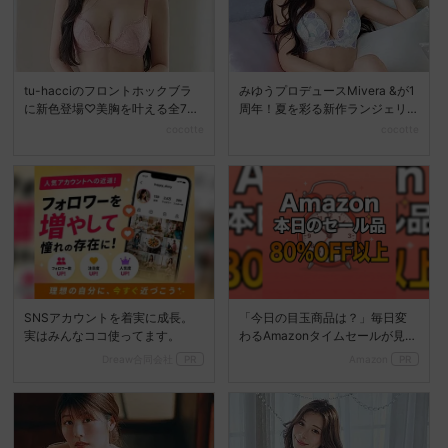
tu-hacciのフロントホックブラ
みゆうプロデュースMivera &が1
に新色登場♡美胸を叶える全7色
周年！夏を彩る新作ランジェリ
展開へ
ーコレクション...
cocotte
cocotte
SNSアカウントを着実に成長。
「今日の目玉商品は？」毎日変
実はみんなココ使ってます。
わるAmazonタイムセールが見逃
せない
Dreaw合同会社
PR
Amazon
PR