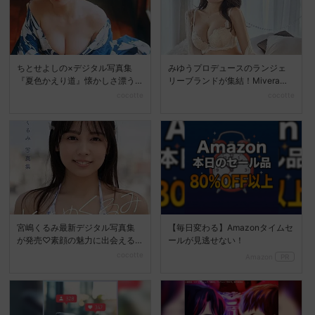
ちとせよしの×デジタル写真集
みゆうプロデュースのランジェ
『夏色かえり道』懐かしさ漂う
リーブランドが集結！Mivera＆P
夏の美しさを堪能
OPUP STO...
cocotte
cocotte
宮嶋くるみ最新デジタル写真集
【毎日変わる】Amazonタイムセ
が発売♡素顔の魅力に出会える
ールが見逃せない！
『ときめくるみ』
cocotte
Amazon
PR