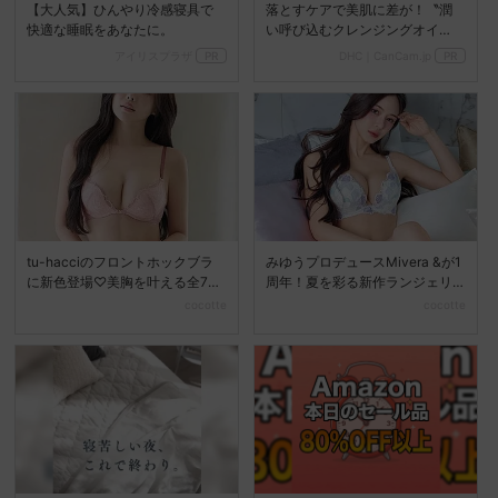
【大人気】ひんやり冷感寝具で
落とすケアで美肌に差が！〝潤
快適な睡眠をあなたに。
い呼び込むクレンジングオイ
ル〟
アイリスプラザ
PR
DHC｜CanCam.jp
PR
tu-hacciのフロントホックブラ
みゆうプロデュースMivera &が1
に新色登場♡美胸を叶える全7色
周年！夏を彩る新作ランジェリ
展開へ
ーコレクション...
cocotte
cocotte