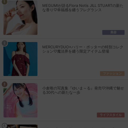
MEGUMIが語るFlora Notis JILL STUARTの新た
な香り♡幸福感を纏うフレグランス
美容
MERCURYDUO×ハリー・ポッターの特別コレク
ション♡魔法界を纏う限定アイテム登場
ファッション
小倉唯の写真集『ゆいま～る』発売♡沖縄で魅せ
る30代への新たな一歩
ライフスタイル