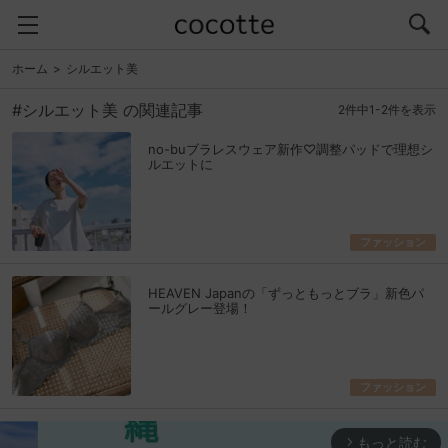
ホーム
シルエット美
#シルエット美 の関連記事
2件中1-2件を表示
no-buブラレスウェア新作♡調整パッドで理想シ
ルエットに
ファッション
HEAVEN Japanの「ずっともっとブラ」新色パ
ールグレー登場！
ファッション
もっと読む
arrow_forward_ios