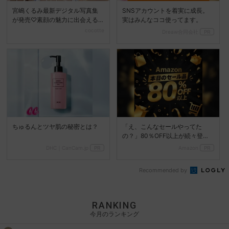
宮嶋くるみ最新デジタル写真集
SNSアカウントを着実に成長。
が発売♡素顔の魅力に出会える
実はみんなココ使ってます。
『ときめくるみ』
cocotte
Dreaw合同会社
PR
ちゅるんとツヤ肌の秘密とは？
「え、こんなセールやってた
の？」80％OFF以上が続々登
場！Amazonの本気が...
DHC｜CanCam.jp
PR
Amazon
PR
Recommended by
RANKING
今月のランキング