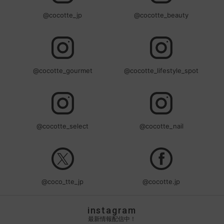
@cocotte_jp
@cocotte_beauty
@cocotte_gourmet
@cocotte_lifestyle_spot
@cocotte_select
@cocotte_nail
@coco_tte_jp
@cocotte.jp
instagram
最新情報配信中！