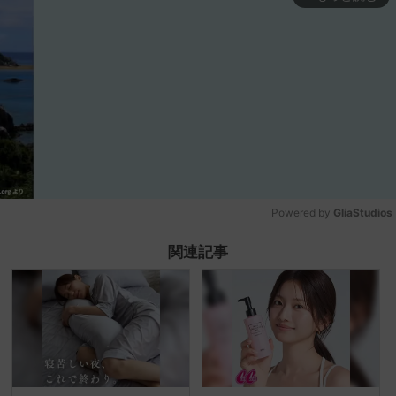
Powered by 
GliaStudios
Mute
関連記事