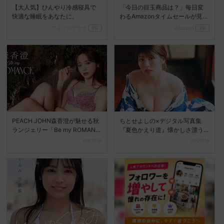
【大人気】ひんやり冷感寝具で
「今日の目玉商品は？」毎日変
快適な睡眠をあなたに。
わるAmazonタイムセールが見逃
せない
アイリスプラザ
PR
Amazon
PR
PEACH JOHN森香澄が魅せる秋
ちとせよしの×デジタル写真集
ランジェリー「Be my ROMANC
『夏色かえり道』懐かしさ漂う
E」新...
夏の美しさを堪能
cocotte
cocotte