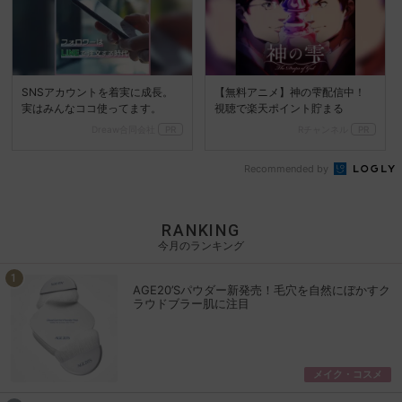
SNSアカウントを着実に成長。
【無料アニメ】神の雫配信中！
実はみんなココ使ってます。
視聴で楽天ポイント貯まる
Dreaw合同会社
PR
Rチャンネル
PR
Recommended by
RANKING
今月のランキング
AGE20’Sパウダー新発売！毛穴を自然にぼかすク
ラウドブラー肌に注目
メイク・コスメ