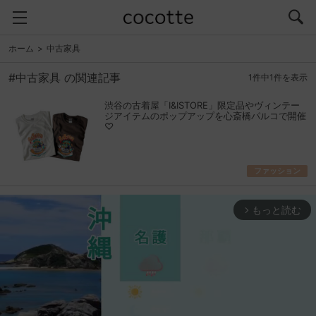
ホーム
中古家具
#中古家具 の関連記事
1件中1件を表示
渋谷の古着屋「I&ISTORE」限定品やヴィンテー
ジアイテムのポップアップを心斎橋パルコで開催
♡
ファッション
もっと読む
arrow_forward_ios