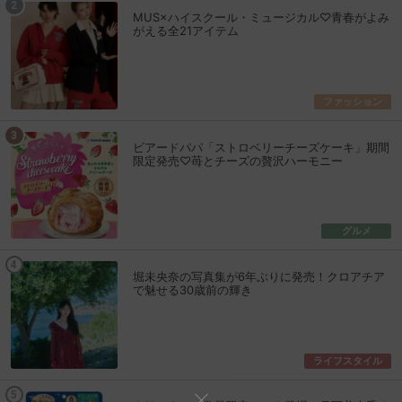
MUS×ハイスクール・ミュージカル♡青春がよみ
がえる全21アイテム
ファッション
ビアードパパ「ストロベリーチーズケーキ」期間
限定発売♡苺とチーズの贅沢ハーモニー
グルメ
堀未央奈の写真集が6年ぶりに発売！クロアチア
で魅せる30歳前の輝き
ライフスタイル