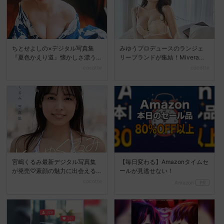
ちとせよしの×デジタル写真集
みゆうプロデュースのランジェ
『夏色かえり道』懐かしさ漂う
リーブランドが集結！Mivera＆P
夏の美しさを堪能
OPUP STO...
cocotte
cocotte
宮嶋くるみ最新デジタル写真集
【毎日変わる】Amazonタイムセ
が発売♡素顔の魅力に出会える
ールが見逃せない！
『ときめくるみ』
cocotte
Amazon
PR