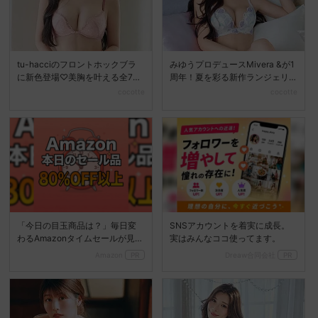
tu-hacciのフロントホックブラ
みゆうプロデュースMivera &が1
に新色登場♡美胸を叶える全7色
周年！夏を彩る新作ランジェリ
展開へ
ーコレクション...
cocotte
cocotte
「今日の目玉商品は？」毎日変
SNSアカウントを着実に成長。
わるAmazonタイムセールが見逃
実はみんなココ使ってます。
せない
Amazon
PR
Dreaw合同会社
PR