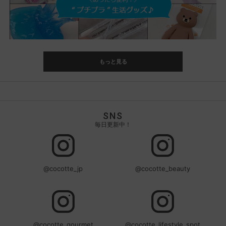
もっと見る
SNS
毎日更新中！
@cocotte_jp
@cocotte_beauty
@cocotte_gourmet
@cocotte_lifestyle_spot