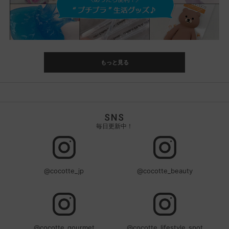
もっと見る
SNS
毎日更新中！
@cocotte_jp
@cocotte_beauty
@cocotte_gourmet
@cocotte_lifestyle_spot