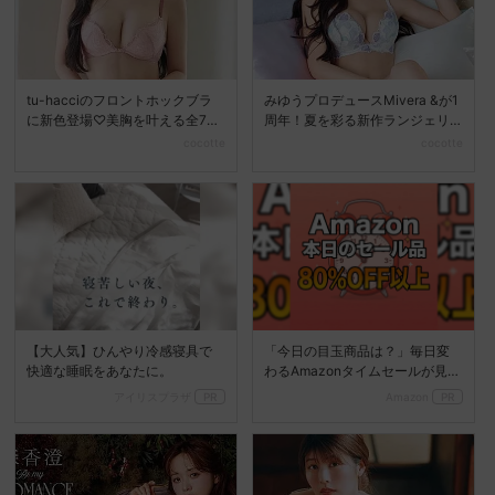
tu-hacciのフロントホックブラ
みゆうプロデュースMivera &が1
に新色登場♡美胸を叶える全7色
周年！夏を彩る新作ランジェリ
展開へ
ーコレクション...
cocotte
cocotte
【大人気】ひんやり冷感寝具で
「今日の目玉商品は？」毎日変
快適な睡眠をあなたに。
わるAmazonタイムセールが見逃
せない
アイリスプラザ
PR
Amazon
PR