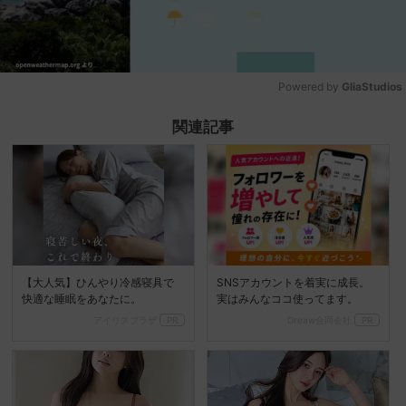
Powered by 
GliaStudios
Mute
関連記事
【大人気】ひんやり冷感寝具で
SNSアカウントを着実に成長。
快適な睡眠をあなたに。
実はみんなココ使ってます。
アイリスプラザ
PR
Dreaw合同会社
PR