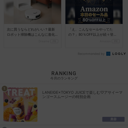
次に買うならどれがいい？最新
「え、こんなセールやってた
ロボット掃除機はこんなに進化
の？」80％OFF以上が続々登
した
場！Amazonの本気が...
Dreame
PR
Amazon
PR
Recommended by
RANKING
今月のランキング
LANEIGE×TOKYO JUICEで楽しむ♡アサイーマ
ンゴースムージーの特別企画
美容