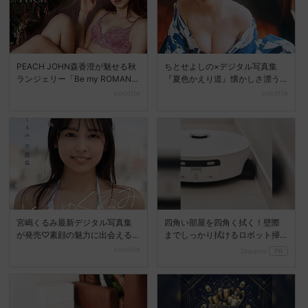
PEACH JOHN森香澄が魅せる秋
ちとせよしの×デジタル写真集
ランジェリー「Be my ROMANC
『夏色かえり道』懐かしさ漂う
E」新...
夏の美しさを堪能
cocotte
cocotte
宮嶋くるみ最新デジタル写真集
四角い部屋を四角く拭く！壁際
が発売♡素顔の魅力に出会える
までしっかり拭けるロボット掃
『ときめくるみ』
除機
cocotte
Dreame
PR