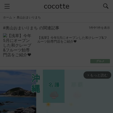
ホーム
奥山おまいりまち
#奥山おまいりまち の関連記事
1件中1件を表示
【浅草】今年5月にオープンした和クレープ&フ
ルーツ飴専門店をご紹介♥
グルメ
もっと読む
arrow_forward_ios