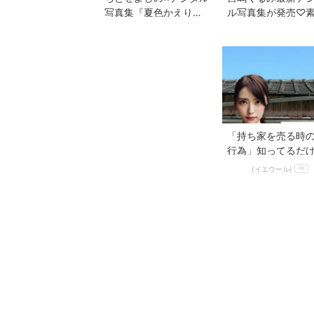
写真集『夏色かえり
ル写真集が発売♡
道』懐かしさ漂う夏の
の魅力に出会える
美しさを堪能
きめくるみ』
「持ち家を売る時の
行為」知ってるだ
得する事とは
(イエウール)
PR