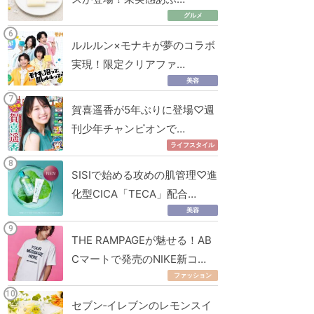
グルメ
ルルルン×モナキが夢のコラボ
実現！限定クリアファ…
美容
賀喜遥香が5年ぶりに登場♡週
刊少年チャンピオンで…
ライフスタイル
SISIで始める攻めの肌管理♡進
化型CICA「TECA」配合…
美容
THE RAMPAGEが魅せる！AB
Cマートで発売のNIKE新コ…
ファッション
セブン‐イレブンのレモンスイ