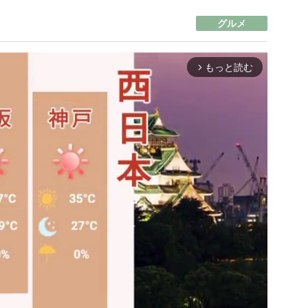
グルメ
もっと読む
arrow_forward_ios