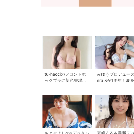
tu-hacciのフロントホ
みゆうプロデュース
ックブラに新色登場♡
era &が1周年！夏
美胸を叶える全7色展開
る新作ランジェリ
へ
レクション...
ちとせよしの×デジタル
宮嶋くるみ最新デ