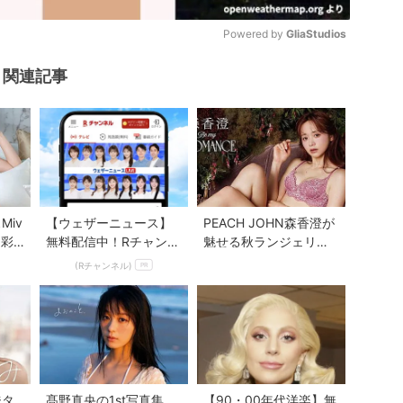
Powered by 
GliaStudios
関連記事
Mute
Miv
【ウェザーニュース】
PEACH JOHN森香澄が
を彩
無料配信中！Rチャンネ
魅せる秋ランジェリー
ーコ
ルなら登録不要！
「Be my ROMANCE」
(Rチャンネル)
PR
新...
ジタ
髙野真央の1st写真集
【90・00年代洋楽】無