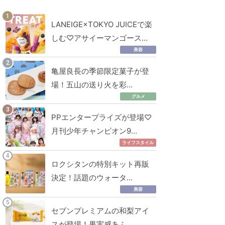
LANEIGE×TOKYO JUICEで楽
しむ♡アサイーマンゴース…
美容
亀屋良長の季節限定菓子が登
場！五山の送り火を彩…
グルメ
PPエンタープライズが登場♡
月刊少年チャンピオン9…
ライフスタイル
ロクシタンの特別キット再販
決定！話題のウォータ…
美容
セブンプレミアムの和梨アイ
スが登場！果実感あふ…