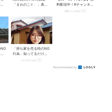
素顔
「まおのこと、」表紙
料配信中！Rチャンネル
『と
解禁！22歳の魅力を凝
なら登録不要！
(Rチャンネル)
PR
縮した注目作
NG
「持ち家を売る時のNG
けで
行為」知ってるだけで
得する事とは
(イエウール)
PR
Recommended by