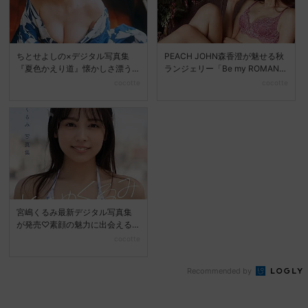
ちとせよしの×デジタル写真集
PEACH JOHN森香澄が魅せる秋
『夏色かえり道』懐かしさ漂う
ランジェリー「Be my ROMANC
夏の美しさを堪能
E」新...
cocotte
cocotte
宮嶋くるみ最新デジタル写真集
が発売♡素顔の魅力に出会える
『ときめくるみ』
cocotte
Recommended by