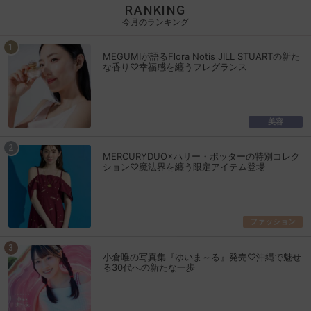
RANKING
今月のランキング
MEGUMIが語るFlora Notis JILL STUARTの新た
な香り♡幸福感を纏うフレグランス
美容
MERCURYDUO×ハリー・ポッターの特別コレク
ション♡魔法界を纏う限定アイテム登場
ファッション
小倉唯の写真集『ゆいま～る』発売♡沖縄で魅せ
る30代への新たな一歩