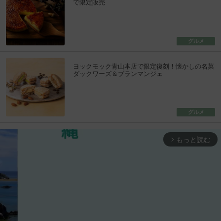
で限定販売
グルメ
ヨックモック青山本店で限定復刻！懐かしの名菓
ダックワーズ＆ブランマンジェ
グルメ
もっと読む
arrow_forward_ios