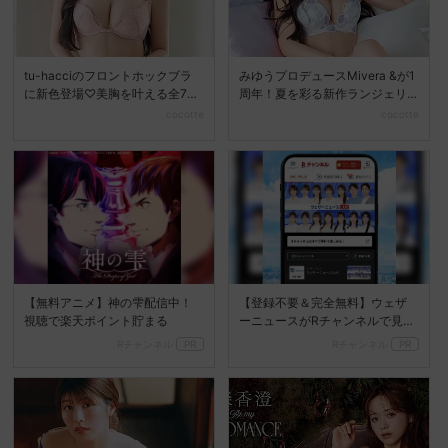
tu-hacciのフロントホックブラ
みゆうプロデュースMivera &が1
に新色登場♡美胸を叶える全7色
周年！夏を彩る新作ランジェリ
展開へ
ーコレクション...
cocotte
cocotte
【無料アニメ】神の雫配信中！
【登録不要＆完全無料】ウェザ
視聴で楽天ポイント貯まる
ーニュースがRチャンネルで見放
題
Rチャンネル
PR
Rチャンネル
PR