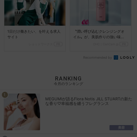
1日だけ働きたい、を叶える求人
〝潤い呼び込むクレンジングオ
サイト
イル〟が、美肌作りの強い味
方！
ショットワークス
PR
DHC｜CanCam.jp
PR
Recommended by
RANKING
今月のランキング
MEGUMIが語るFlora Notis JILL STUARTの新た
な香り♡幸福感を纏うフレグランス
美容