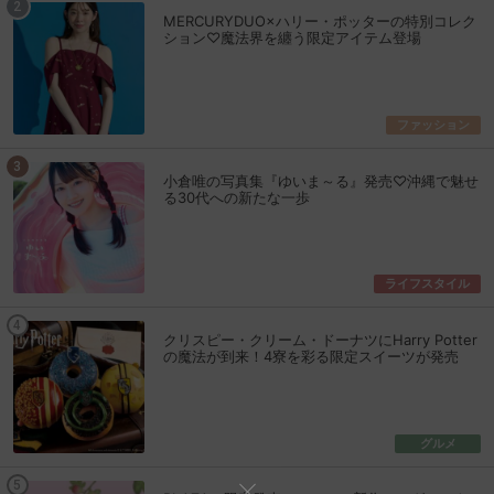
MERCURYDUO×ハリー・ポッターの特別コレク
ション♡魔法界を纏う限定アイテム登場
ファッション
小倉唯の写真集『ゆいま～る』発売♡沖縄で魅せ
る30代への新たな一歩
ライフスタイル
クリスピー・クリーム・ドーナツにHarry Potter
の魔法が到来！4寮を彩る限定スイーツが発売
グルメ