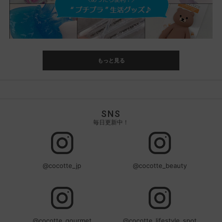
もっと見る
SNS
毎日更新中！
@cocotte_jp
@cocotte_beauty
@cocotte_gourmet
@cocotte_lifestyle_spot