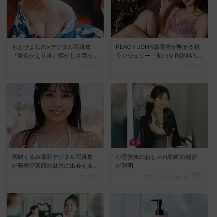
ちとせよしの×デジタル写真集
PEACH JOHN森香澄が魅せる秋
『夏色かえり道』懐かしさ漂う
ランジェリー「Be my ROMANC
夏の美しさを堪能
E」新...
cocotte
cocotte
宮嶋くるみ最新デジタル写真集
小室安未のおしゃれ動画の秘密
が発売♡素顔の魅力に出会える
が判明
『ときめくるみ』
cocotte
アドビ｜CanCam.jp
PR