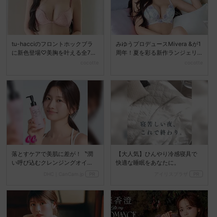
tu-hacciのフロントホックブラ
みゆうプロデュースMivera &が1
に新色登場♡美胸を叶える全7色
周年！夏を彩る新作ランジェリ
展開へ
ーコレクション...
cocotte
cocotte
落とすケアで美肌に差が！〝潤
【大人気】ひんやり冷感寝具で
い呼び込むクレンジングオイ
快適な睡眠をあなたに。
ル〟
DHC｜CanCam.jp
PR
アイリスプラザ
PR