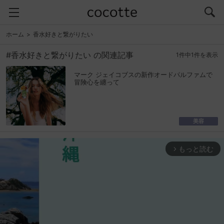
ホーム
香水好きと繋がりたい
#香水好きと繋がりたい の関連記事
1件中1件を表示
マーク ジェイコブスの新作オードパルファムで
冒険心を纏って
美容
もっと読む
arrow_forward_ios