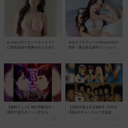
tu-hacciのフロントホックブラ
みゆうプロデュースMivera &が1
に新色登場♡美胸を叶える全7色
周年！夏を彩る新作ランジェリ
展開へ
ーコレクション...
cocotte
cocotte
【無料アニメ】神の雫配信中！
【登録不要＆完全無料】70年代
視聴で楽天ポイント貯まる
洋楽がRチャンネルで見放題
Rチャンネル
PR
Rチャンネル
PR