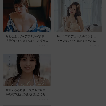
ちとせよしの×デジタル写真集
みゆうプロデュースのランジェ
『夏色かえり道』懐かしさ漂う
リーブランドが集結！Mivera＆P
夏の美しさを堪能
OPUP STO...
cocotte
cocotte
宮嶋くるみ最新デジタル写真集
が発売♡素顔の魅力に出会える
『ときめくるみ』
cocotte