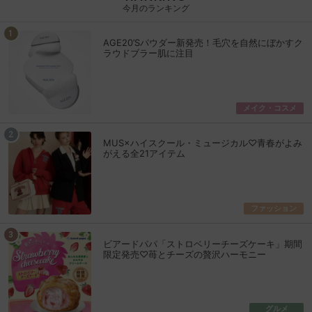
今月のランキング
AGE20’Sパウダー新発売！毛穴を自然にぼかすク
ラウドブラー肌に注目
メイク・コスメ
MUS×ハイスクール・ミュージカル♡青春がよみ
がえる全21アイテム
ファッション
ビアードパパ「ストロベリーチーズケーキ」期間
限定発売♡苺とチーズの贅沢ハーモニー
グルメ