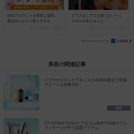
SNSアカウントを着実に成長。
ピアスをしてても痛くないヘッ
実はみんなココ使ってます。
ドホンがありました
Dreaw合同会社
PR
Marshall Group AB
PR
Recommended by
美容の関連記事
イプサのスキンケアキットが40周年限定で登場
♡アートな特典付き
美容
VT COSMETICSのヘアセラム新作♡頭皮ケアと
マッサージが叶う話題アイテム