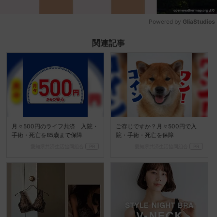
Powered by 
GliaStudios
Mute
関連記事
月々500円のライフ共済 入院・
ご存じですか？月々500円で入
手術・死亡を85歳まで保障
院・手術・死亡を保障
愛知県共済生活協同組合
PR
愛知県共済生活協同組合
PR