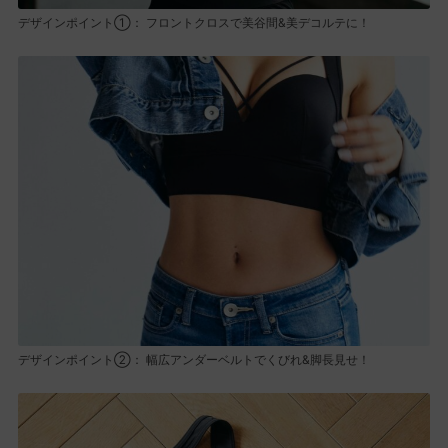
デザインポイント①： フロントクロスで美谷間&美デコルテに！
デザインポイント②： 幅広アンダーベルトでくびれ&脚長見せ！