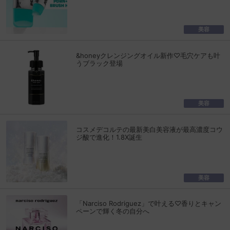
美容
&honeyクレンジングオイル新作♡毛穴ケアも叶
うブラック登場
美容
コスメデコルテの最新美白美容液が最高濃度コウ
ジ酸で進化！1.8X誕生
美容
「Narciso Rodriguez」で叶える♡香りとキャン
ペーンで輝く冬の自分へ