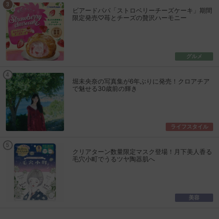
ビアードパパ「ストロベリーチーズケーキ」期間
限定発売♡苺とチーズの贅沢ハーモニー
グルメ
堀未央奈の写真集が6年ぶりに発売！クロアチア
で魅せる30歳前の輝き
ライフスタイル
クリアターン数量限定マスク登場！月下美人香る
毛穴小町でうるツヤ陶器肌へ
美容