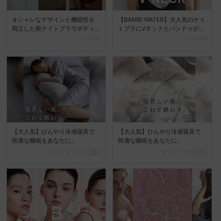
オシャレなデザインと機能性を
【BAMBI WATER】大人気のナイ
両立した新ナイトブラでボディ
トブラにVネックとバンドゥが仲
メイク♪
間入り♪
cocotte
cocotte
【大人気】ひんやり冷感寝具で
【大人気】ひんやり冷感寝具で
快適な睡眠をあなたに。
快適な睡眠をあなたに。
アイリスプラザ
PR
アイリスプラザ
PR