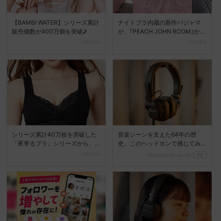
【BAMBI WATER】シリーズ累計
ナイトブラ内蔵の新作パジャマ
販売個数が400万個を突破♪
が、｢PEACH JOHN ROOM｣から
好評発売中...
cocotte
cocotte
シリーズ累計40万枚を突破した
音楽シーンを支えた64年の歴
「夜寄るブラ」シリーズから、
史、このヘッドホンで感じてみ
胸が大きな方のための新...
て
cocotte
Marshall Group AB
PR