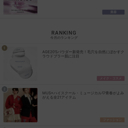
美容
RANKING
今月のランキング
AGE20’Sパウダー新発売！毛穴を自然にぼかすク
ラウドブラー肌に注目
メイク・コスメ
MUS×ハイスクール・ミュージカル♡青春がよみ
がえる全21アイテム
ファッション