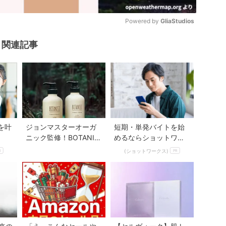
Powered by 
GliaStudios
関連記事
Mute
を叶
ジョンマスターオーガ
短期・単発バイトを始
ニック監修！BOTANIS
めるならショットワー
Tの新ヘアケア＆ボディ
クス
(ショットワークス)
R
PR
ケア