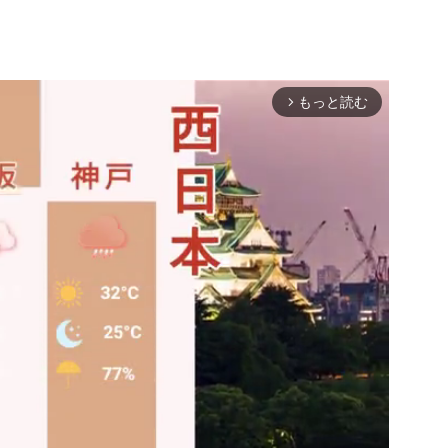
もっと読む
arrow_forward_ios