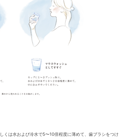
しくは水および冷水で5〜10倍程度に薄めて、歯ブラシをつけ