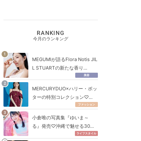
RANKING
今月のランキング
MEGUMIが語るFlora Notis JIL
L STUARTの新たな香り…
美容
MERCURYDUO×ハリー・ポッ
ターの特別コレクション♡…
ファッション
小倉唯の写真集『ゆいま～
る』発売♡沖縄で魅せる30…
ライフスタイル