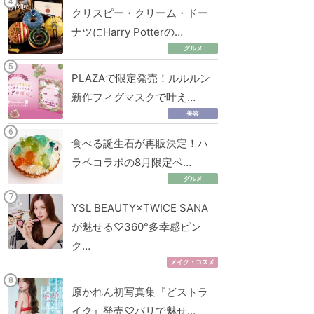
クリスピー・クリーム・ドー
ナツにHarry Potterの…
グルメ
PLAZAで限定発売！ルルルン
新作フィグマスクで叶え…
美容
食べる誕生石が再販決定！ハ
ラペコラボの8月限定ペ…
グルメ
YSL BEAUTY×TWICE SANA
が魅せる♡360°多幸感ピン
ク…
メイク・コスメ
原かれん初写真集『どストラ
イク』発売♡バリで魅せ…