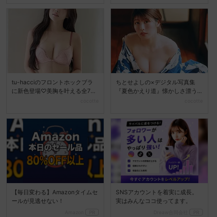
tu-hacciのフロントホックブラ
ちとせよしの×デジタル写真集
に新色登場♡美胸を叶える全7色
『夏色かえり道』懐かしさ漂う
展開へ
夏の美しさを堪能
cocotte
cocotte
【毎日変わる】Amazonタイムセ
SNSアカウントを着実に成長。
ールが見逃せない！
実はみんなココ使ってます。
Amazon
PR
Dreaw合同会社
PR