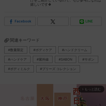
けをご紹介しているので、ぜひ参考になれば
嬉しいです🍀
Facebook
LINE
関連キーワード
数量限定
ボディケア
ハンドクリーム
ハンドケア
紫外線
SABON
サボン
ボディミルク
ブリーズ コレクション
もっと読む
arrow_forward_ios