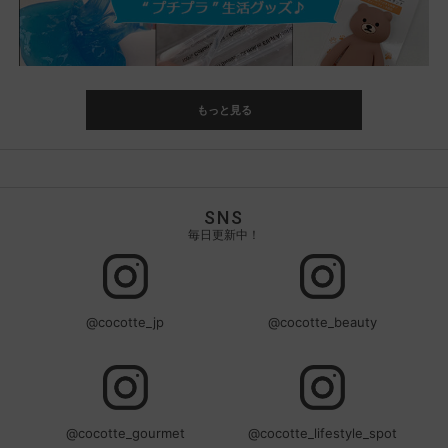
もっと見る
SNS
毎日更新中！
@cocotte_jp
@cocotte_beauty
@cocotte_gourmet
@cocotte_lifestyle_spot