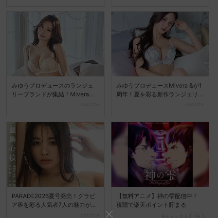
みゆうプロデュースのランジェ
みゆうプロデュースMivera &が1
リーブランドが集結！Mivera＆P
周年！夏を彩る新作ランジェリ
OPUP STO...
ーコレクション...
cocotte
cocotte
PARADE2026夏号発売！グラビ
【無料アニメ】神の雫配信中！
ア界を彩る人気者7人の魅力が満
視聴で楽天ポイント貯まる
載
cocotte
Rチャンネル
PR