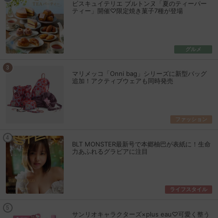
ビスキュイテリエ ブルトンヌ「夏のティーパー
ティー」開催♡限定焼き菓子7種が登場
グルメ
マリメッコ「Onni bag」シリーズに新型バッグ
追加！アクティブウェアも同時発売
ファッション
BLT MONSTER最新号で本郷柚巴が表紙に！生命
力あふれるグラビアに注目
ライフスタイル
サンリオキャラクターズ×plus eau♡可愛く整う