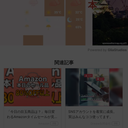
Powered by 
GliaStudios
Mute
関連記事
「今日の目玉商品は？」毎日変
SNSアカウントを着実に成長。
わるAmazonタイムセールが見逃
実はみんなココ使ってます。
せない
Amazon
PR
Dreaw合同会社
PR