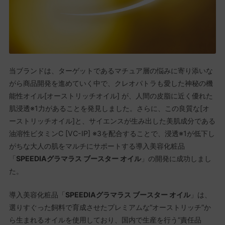
当ブランドは、ターゲットであるマチュア層の悩みに寄り添いな
がら商品開発を進めていく中で、クレオパトラも愛した神秘の機
能性オイル[オーストリッチオイル] が、人間の皮脂に近く優れた
肌浸透※1力があることを発見しました。さらに、この良質な[オ
ーストリッチオイル]と、サイエンスが生み出した美肌成分である
油溶性ビタミンC [VC-IP] ※3を配合することで、浸透※1が低下し
がちな大人の肌をマルチにサポートする導入美容化粧品
「
SPEEDIAグラマラス ブースター オイル
」の開発に成功しまし
た。
導入美容化粧品「
SPEEDIAグラマラス ブースター オイル
」は、
選りすぐった飼料で育成させたプレミアムな“オーストリッチ”か
ら生まれるオイルを使用しており、国内で生産を行う“責任品