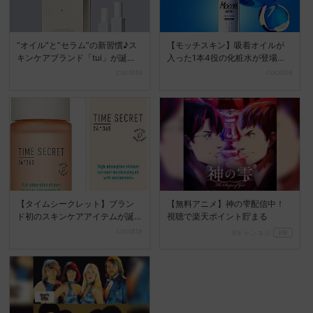
“オイル”と“セラム”の新習慣♪ス
【モッチスキン】吸着オイルが
キンケアブランド「tui」が誕生
入った1本4役の化粧水が登場☆
♡
開き毛穴で悩んでいる方...
cocotte
cocotte
【タイムシークレット】ブラン
【無料アニメ】神の雫配信中！
ド初のスキンケアアイテムが誕
視聴で楽天ポイント貯まる
生！潤いのある肌に仕上げ...
cocotte
Rチャンネル
PR