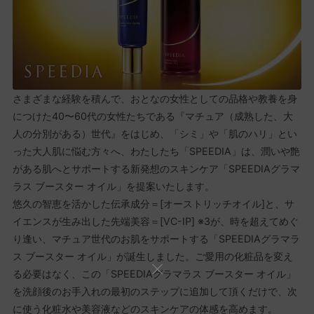
さまざまな経験を積んで、おとなの女性としての品格や教養を身
につけた40〜60代の女性たちである『マチュア（成熟した、大
人の分別がある）世代』をはじめ、「シミ」や「肌のハリ」とい
った大人肌に悩む方々へ、わたしたち「SPEEDIA」は、潤いや艶
がある肌へとサポートする新発想のスキンケア「SPEEDIAグラマ
ラス ブースター オイル」を提案いたします。
悠久の智恵を活かした伝承成分＝[オーストリッチオイル]と、サ
イエンスが生み出した先端美容＝[VC-IP] ※3が、時を超えてめぐ
り逢い、マチュア世代のお肌をサポートする「SPEEDIAグラマラ
ス ブースター オイル」が誕生しました。ご愛用の化粧品を変え
る必要はなく、この「SPEEDIAグラマラス ブースター オイル」
を洗顔後のお手入れの最初のステップに追加して頂くだけで、次
に使う化粧水や美容液などのスキンケアの体感を高めます。