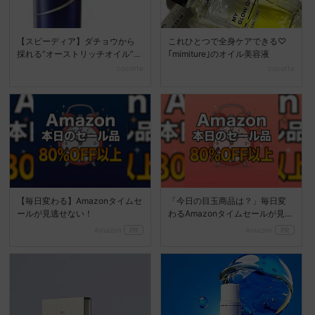
【スピーディア】ダチョウから
これひとつで全身ケアできる♡
採れる“オーストリッチオイル”を
｢mimiture｣のオイル美容液
使った新しい化粧品に...
cocotte
cocotte
【毎日変わる】Amazonタイムセ
「今日の目玉商品は？」毎日変
ールが見逃せない！
わるAmazonタイムセールが見逃
せない
Amazon
PR
Amazon
PR