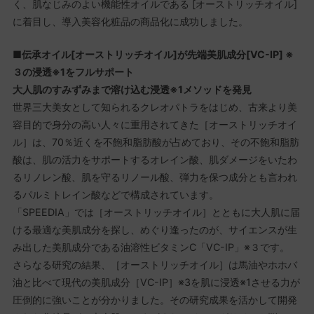
く、肌なじみのよい機能性オイルである [オーストリッチオイル]
に着目し、導入美容化粧品の商品化に成功しました。
■伝承オイル[オーストリッチオイル]が先端美肌成分[VC-IP] ※
３の浸透※1をフルサポート
大人肌のすみずみまで溶け込む浸透※1メソッドを発見
世界三大美女として知られるクレオパトラをはじめ、古来より美
容目的で身分の高い人々に重用されてきた［オーストリッチオイ
ル］は、70％近くを不飽和脂肪酸が占めており、その不飽和脂肪
酸は、肌の活力をサポートするオレイン酸、肌ダメージをいたわ
るリノレン酸、肌を守るリノール酸、弾力を保つ成分とも言われ
るパルミトレイン酸などで構成されています。
「SPEEDIA」では［オーストリッチオイル］とともに大人肌に届
ける最適な美肌成分を探し、めぐり逢ったのが、サイエンスが生
み出した美肌成分である油溶性ビタミンC「VC-IP」※３です。
さらなる研究の結果、［オーストリッチオイル］は馬油やホホバ
油と比べて現代の美肌成分［VC-IP］※3を肌に浸透※1させる力が
圧倒的に強いことが分かりました。その研究成果を活かして開発