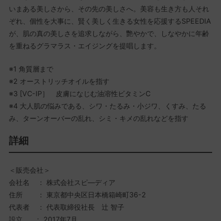
いまある美しさから、その先の美しさへ。美容も生き方も人それ
ぞれ、個性を大事に、賢く美しく生きる女性を応援するSPEEDIA
が、肌の真の美しさを追求しながら、艷やかで、しなやかに年齢
を重ねるグラマラス・エイジングを提唱します。
※1 角質層まで
※2 オーストリッチオイルを指す
※3 [VC-IP］ 皮膚になじむ油溶性ビタミンC
※4 大人肌の悩みである、シワ・たるみ・小ジワ、くすみ、たる
み、ターンオーバーの乱れ、シミ・キメの乱れなどを指す
詳細
＜販売会社＞
会社名 ： 株式会社スピ―ディア
住所 ： 東京都中央区日本橋箱崎町36-2
代表者 ： 代表取締役社長 辻 智子
設立 ： 2017年7月