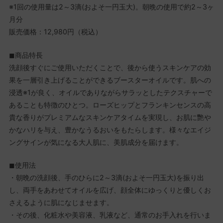
※1回の使用量は2～3滴(およそ一円玉大)。朝晩の使用で約2～3ヶ
月分
販売価格：12,980円（税込）
◼商品特長
洗顔後すぐにご使用いただくことで、後から使うスキンケアの効
果を一層引き上げることができるブースターオイルです。肌への
浸透※1が良く、オイルでありながらサラッとしたテクスチャーで
あることも特徴のひとつ。ローズヒップとフランキンセンスの高
貴な香りがプレミアムなスキンケアタイムを実現し、お肌に艷や
かなハリを与え、豊かなうるおいをもたらします。様々なエイジ
ングサインが気になる大人肌に、美肌成分を届けます。
◼使用法
・朝晩の洗顔後、手のひらに2～3滴(およそ一円玉大)を振り出
し、両手をあわせてオイルを広げ、顔全体にゆっくりと優しくお
さえるように肌になじませます。
・その後、化粧水や美容液、乳液など、通常のお手入れを行いま