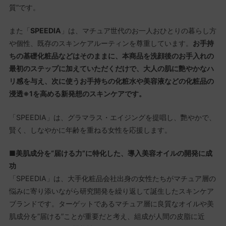
質”です。
また「
SPEEDIA
」は、マチュア世代のお⼀⼈おひとりの暮らし⽅
や個性、既存のスキンケアルーティンを尊重しています。
お手持
ちの基礎化粧品などはそのままに、本商品を洗顔後のお手入れの
最初のステップに加えていただくだけで、大人の肌に艶やかなハ
リ感を与え、次に使うお手持ちの化粧水や美容液などの化粧品の
浸透※1を高める新発想のスキンケアです。
「SPEEDIA」は、グラマラス・エイジングを提唱し、艷やかで、
賢く、しなやかに年齢を重ねる女性を応援します。
■美肌成分を“届ける力”に特化した、導入美容オイルの開発に成
功
「SPEEDIA」は、大手化粧品会社出身の女性たちがマチュア層の
悩みに寄り添いながら研究開発を繰り返して誕生したスキンケア
ブランドです。ターゲットであるマチュア層に良質なオイルや美
肌成分を”届ける”ことが重要だと考え、組成が人間の皮脂に近