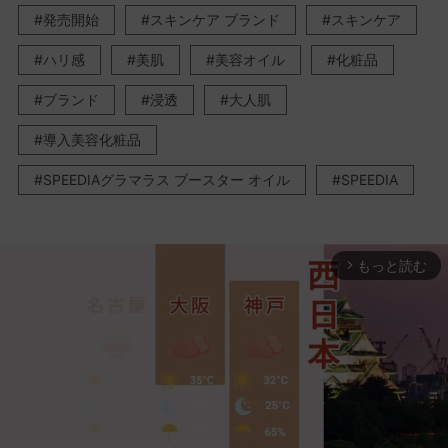
発売開始
スキンケア ブランド
スキンケア
ハリ感
美肌
美容オイル
化粧品
ブランド
浸透
大人肌
導入美容化粧品
SPEEDIAグラマラス ブースター オイル
SPEEDIA
もっと読む
arrow_forward_ios