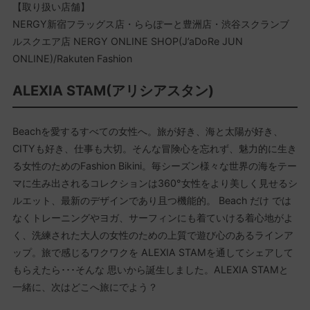
【取り扱い店舗】
NERGY新宿フラッグス店・ららぽーと豊洲店・渋谷スクランブ
ルスクエア店 NERGY ONLINE SHOP(J’aDoRe JUN
ONLINE)/Rakuten Fashion
ALEXIA STAM(アリシアスタン)
Beachを愛するすべての女性へ。旅が好き、海と太陽が好き、
CITYも好き、仕事も大切。そんな冒険心を忘れず、魅力的に生き
る女性のためのFashion Bikini。毎シーズン様々な世界の海をテー
マに生み出されるコレクションは360°女性をより美しく見せるシ
ルエット、最新のデザインであり且つ機能的。 Beach だけ では
なくトレーニングやヨガ、サーフィンにも着ていける着心地がよ
く、洗練された大人の女性のための上質で遊び心のあるラインア
ップ。旅で感じるワクワクを ALEXIA STAMを通してシェアして
もらえたら･･･そんな 思いから誕生しました。ALEXIA STAMと
一緒に、次はどこへ旅にでよう？