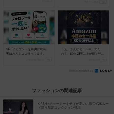
『ときめくるみ』
cocotte
Rチャンネル
PR
SNSアカウントを着実に成長。
「え、こんなセールやってた
実はみんなココ使ってます。
の？」80％OFF以上が続々登
場！Amazonの本気が...
Dreaw合同会社
PR
Amazon
PR
Recommended by
ファッションの関連記事
KIRSH×チャーミーキティが夢の共演♡Y2Kムー
ド漂う限定コレクション登場