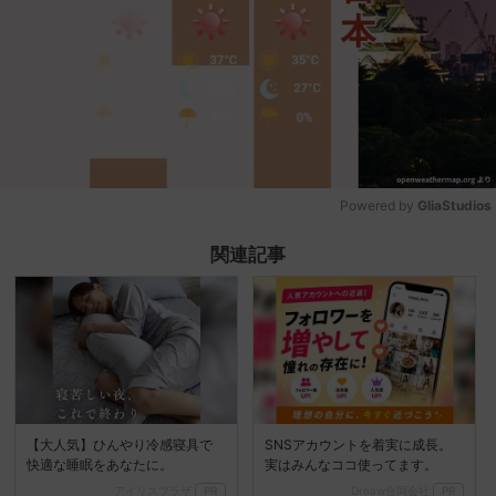
Powered by 
GliaStudios
Mute
関連記事
【大人気】ひんやり冷感寝具で
SNSアカウントを着実に成長。
快適な睡眠をあなたに。
実はみんなココ使ってます。
アイリスプラザ
PR
Dreaw合同会社
PR