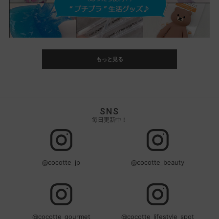
もっと見る
SNS
毎日更新中！
@cocotte_jp
@cocotte_beauty
@cocotte_gourmet
@cocotte_lifestyle_spot