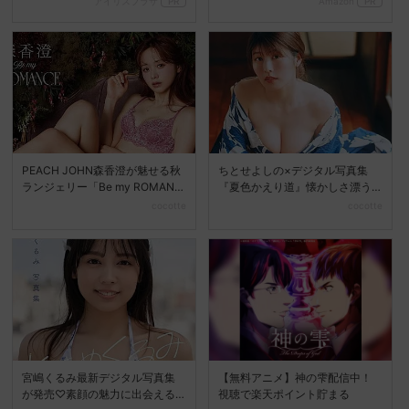
アイリスプラザ
PR
Amazon
PR
PEACH JOHN森香澄が魅せる秋
ちとせよしの×デジタル写真集
ランジェリー「Be my ROMANC
『夏色かえり道』懐かしさ漂う
E」新...
夏の美しさを堪能
cocotte
cocotte
宮嶋くるみ最新デジタル写真集
【無料アニメ】神の雫配信中！
が発売♡素顔の魅力に出会える
視聴で楽天ポイント貯まる