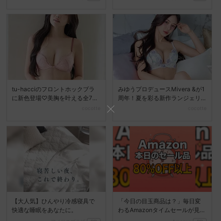
tu-hacciのフロントホックブラ
みゆうプロデュースMivera &が1
に新色登場♡美胸を叶える全7色
周年！夏を彩る新作ランジェリ
展開へ
ーコレクション...
cocotte
cocotte
【大人気】ひんやり冷感寝具で
「今日の目玉商品は？」毎日変
快適な睡眠をあなたに。
わるAmazonタイムセールが見逃
せない