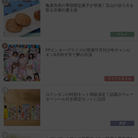
亀屋良長の季節限定菓子が登場！五山の送り火を
彩る京都の夏土産
グルメ
PPエンタープライズが登場♡月刊少年チャンピ
オン9月特大号で夢の共演
ライフスタイル
ロクシタンの特別キット再販決定！話題のウォー
ターシール付き限定セットに注目
美容