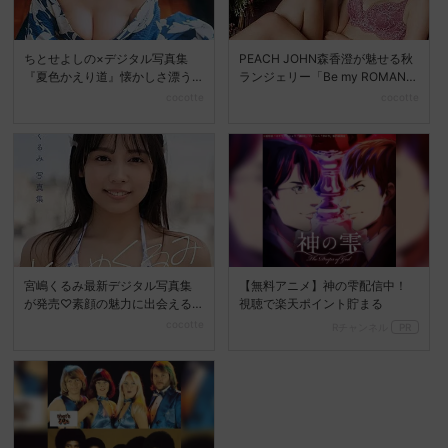
ちとせよしの×デジタル写真集
PEACH JOHN森香澄が魅せる秋
『夏色かえり道』懐かしさ漂う
ランジェリー「Be my ROMANC
夏の美しさを堪能
E」新...
cocotte
cocotte
宮嶋くるみ最新デジタル写真集
【無料アニメ】神の雫配信中！
が発売♡素顔の魅力に出会える
視聴で楽天ポイント貯まる
『ときめくるみ』
cocotte
Rチャンネル
PR