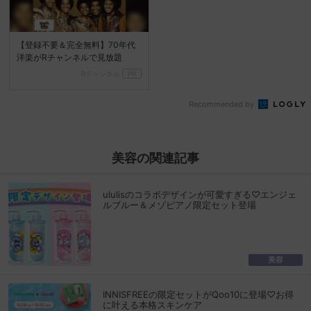
【登録不要＆完全無料】70年代
洋楽がRチャンネルで見放題
Rチャンネル
PR
Recommended by
美容の関連記事
ululisのコラボデザインが可愛すぎる♡エンジェ
ルブルー＆メゾピアノ限定セット登場
美容
INNISFREEの限定セットがQoo10に登場♡お得
に叶える本格スキンケア