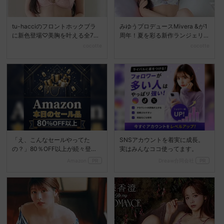
tu-hacciのフロントホックブラ
みゆうプロデュースMivera &が1
に新色登場♡美胸を叶える全7色
周年！夏を彩る新作ランジェリ
展開へ
ーコレクション...
cocotte
cocotte
「え、こんなセールやってた
SNSアカウントを着実に成長。
の？」80％OFF以上が続々登
実はみんなココ使ってます。
場！Amazonの本気が...
Amazon
PR
Dreaw合同会社
PR