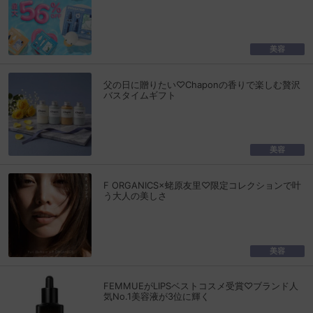
美容
父の日に贈りたい♡Chaponの香りで楽しむ贅沢
バスタイムギフト
美容
F ORGANICS×蛯原友里♡限定コレクションで叶
う大人の美しさ
美容
FEMMUEがLIPSベストコスメ受賞♡ブランド人
気No.1美容液が3位に輝く