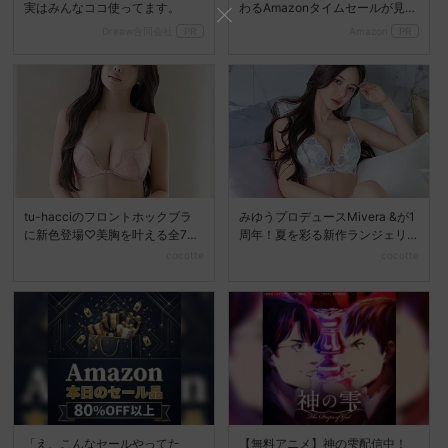
実はみんなココ使ってます。
わるAmazonタイムセールが見逃
せない
Dreaw合同会社
PR
Amazon
PR
tu-hacciのフロントホックブラ
みゆうプロデュースMivera &が1
に新色登場♡美胸を叶える全7色
周年！夏を彩る新作ランジェリ
展開へ
ーコレクション...
cocotte
cocotte
「え、こんなセールやってた
【無料アニメ】神の雫配信中！