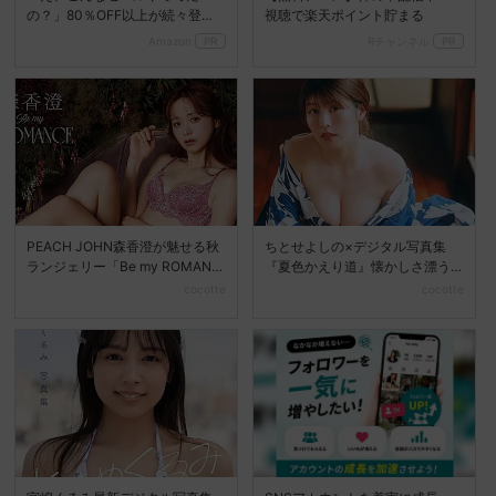
の？」80％OFF以上が続々登
視聴で楽天ポイント貯まる
場！Amazonの本気が...
Amazon
PR
Rチャンネル
PR
PEACH JOHN森香澄が魅せる秋
ちとせよしの×デジタル写真集
ランジェリー「Be my ROMANC
『夏色かえり道』懐かしさ漂う
E」新...
夏の美しさを堪能
cocotte
cocotte