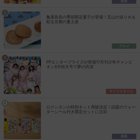
美容
亀屋良長の季節限定菓子が登場！五山の送り火を
彩る京都の夏土産
グルメ
PPエンタープライズが登場♡月刊少年チャンピ
オン9月特大号で夢の共演
ライフスタイル
ロクシタンの特別キット再販決定！話題のウォー
ターシール付き限定セットに注目
美容