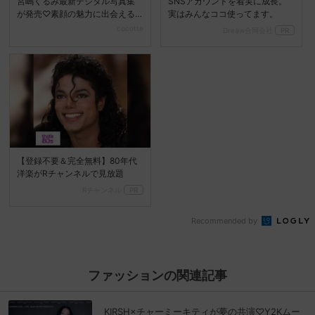
宮嶋くるみ最新デジタル写真集
SNSアカウントを着実に成長。
が発売♡素顔の魅力に出会える
実はみんなココ使ってます。
『ときめくるみ』
cocotte
Dreaw合同会社
PR
【登録不要＆完全無料】80年代
洋楽がRチャンネルで見放題
Rチャンネル
PR
Recommended by
ファッションの関連記事
KIRSH×チャーミーキティが夢の共演♡Y2Kムー