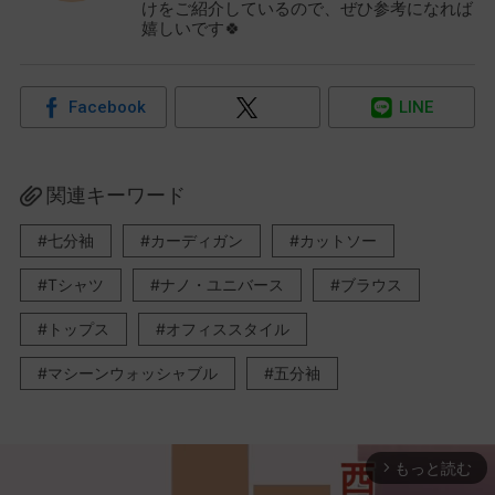
けをご紹介しているので、ぜひ参考になれば
嬉しいです🍀
Facebook
LINE
関連キーワード
七分袖
カーディガン
カットソー
Tシャツ
ナノ・ユニバース
ブラウス
トップス
オフィススタイル
マシーンウォッシャブル
五分袖
もっと読む
arrow_forward_ios