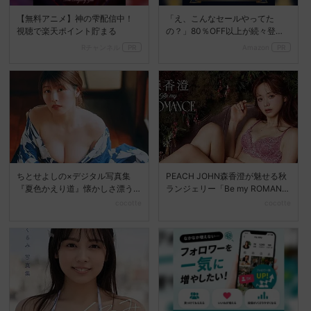
【無料アニメ】神の雫配信中！
「え、こんなセールやってた
視聴で楽天ポイント貯まる
の？」80％OFF以上が続々登
場！Amazonの本気が...
Rチャンネル
PR
Amazon
PR
ちとせよしの×デジタル写真集
PEACH JOHN森香澄が魅せる秋
『夏色かえり道』懐かしさ漂う
ランジェリー「Be my ROMANC
夏の美しさを堪能
E」新...
cocotte
cocotte