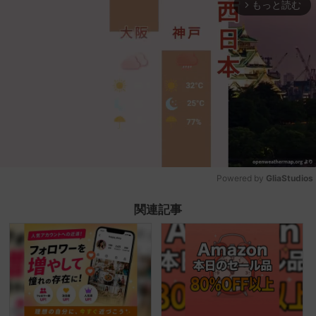
もっと読む
arrow_forward_ios
Powered by 
GliaStudios
Mute
関連記事