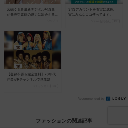
宮嶋くるみ最新デジタル写真集
SNSアカウントを着実に成長。
が発売♡素顔の魅力に出会える
実はみんなココ使ってます。
『ときめくるみ』
cocotte
Dreaw合同会社
PR
【登録不要＆完全無料】70年代
洋楽がRチャンネルで見放題
Rチャンネル
PR
Recommended by
ファッションの関連記事