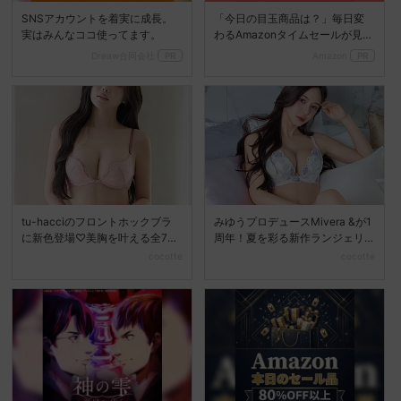
SNSアカウントを着実に成長。
「今日の目玉商品は？」毎日変
実はみんなココ使ってます。
わるAmazonタイムセールが見逃
せない
Dreaw合同会社
PR
Amazon
PR
tu-hacciのフロントホックブラ
みゆうプロデュースMivera &が1
に新色登場♡美胸を叶える全7色
周年！夏を彩る新作ランジェリ
展開へ
ーコレクション...
cocotte
cocotte