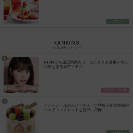
グルメ
RANKING
今月のランキング
ReVIAから遠近両用カラーコンタクト誕生♡大人
の瞳を彩る新アイテム
メイク・コスメ
アンテノールのぶどうスイーツ特集♡旬の巨峰や
シャインマスカットを贅沢に堪能
グルメ