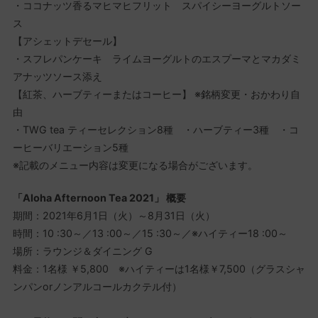
・ココナッツ香るマヒマヒフリット スパイシーヨーグルトソー
ス
【アシェットデセール】
・スフレパンケーキ ライムヨーグルトのエスプーマとマカダミ
アナッツソース添え
【紅茶、ハーブティーまたはコーヒー】 ※銘柄変更・おかわり自
由
・TWG tea ティーセレクション8種 ・ハーブティー3種 ・コ
ーヒーバリエーション5種
※記載のメニュー内容は変更になる場合がございます。
「Aloha Afternoon Tea 2021」 概要
期間：2021年6月1日（火）～8月31日（火）
時間：10 :30～／13 :00～／15 :30～／※ハイティー18 :00～
場所：ラウンジ＆ダイニング G
料金：1名様 ￥5,800 ※ハイティーは1名様￥7,500（グラスシャ
ンパンorノンアルコールカクテル付）