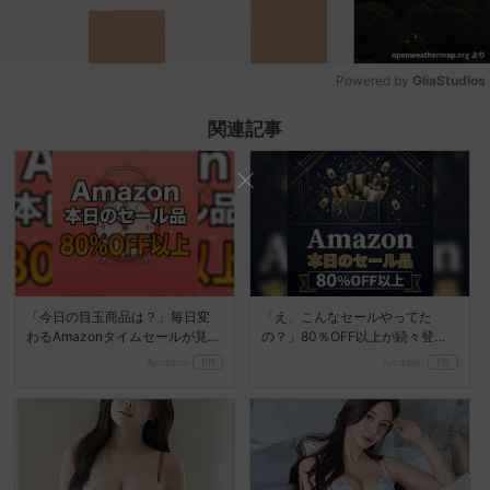
Powered by 
GliaStudios
Mute
関連記事
「今日の目玉商品は？」毎日変
「え、こんなセールやってた
わるAmazonタイムセールが見逃
の？」80％OFF以上が続々登
せない
場！Amazonの本気が...
Amazon
PR
Amazon
PR