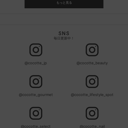
もっと見る
SNS
毎日更新中！
@cocotte_jp
@cocotte_beauty
@cocotte_gourmet
@cocotte_lifestyle_spot
@cocotte_select
@cocotte_nail