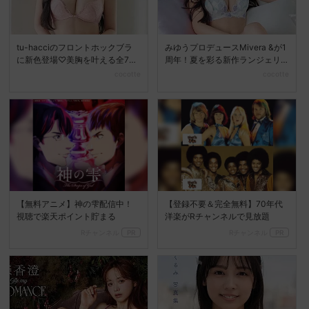
tu-hacciのフロントホックブラ
みゆうプロデュースMivera &が1
に新色登場♡美胸を叶える全7色
周年！夏を彩る新作ランジェリ
展開へ
ーコレクション...
cocotte
cocotte
【無料アニメ】神の雫配信中！
【登録不要＆完全無料】70年代
視聴で楽天ポイント貯まる
洋楽がRチャンネルで見放題
Rチャンネル
PR
Rチャンネル
PR