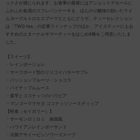
ックさが感じられます。お食事の最後にはアシェットデセールに
ふわふわ食感のスフレパンケーキを、ほんのり酸味の効いたライ
ムヨーグルトのエスプーマとともにどうぞ。ティーセレクション
は「TWG tea」の定番ラインナップのほか、アイスティーにもお
すすめのエターナルサマーティーをはじめ8種をご用意いたしま
した。
【スイーツ】
・レインボージュレ
・サーフボード型のリリコイバターサブレ
・パッションフルーツ・ショコラ
・パイナップルムース
・紫芋とココナッツのハウピア
・マンゴーマラサダ ココナッツソースディップ
【軽食（セイボリー）】
・サーモンロミロミ 南国風
・ハワイアンレインボーサンド
・冷製アサイービシソワーズスープ