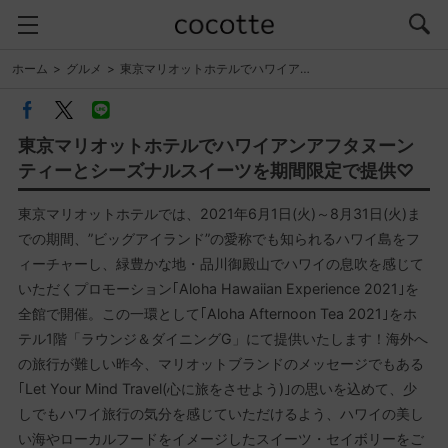
ホーム
グルメ
東京マリオットホテルでハワイア…
東京マリオットホテルでハワイアンアフタヌーン
ティーとシーズナルスイーツを期間限定で提供♡
東京マリオットホテルでは、2021年6月1日(火)～8月31日(火)ま
での期間、”ビッグアイランド”の愛称でも知られるハワイ島をフ
ィーチャーし、緑豊かな地・品川御殿山でハワイの息吹を感じて
いただくプロモーション｢Aloha Hawaiian Experience 2021｣を
全館で開催。この一環として｢Aloha Afternoon Tea 2021｣をホ
テル1階「ラウンジ＆ダイニングG」にて提供いたします！海外へ
の旅行が難しい昨今、マリオットブランドのメッセージでもある
｢Let Your Mind Travel(心に旅をさせよう)｣の思いを込めて、少
しでもハワイ旅行の気分を感じていただけるよう、ハワイの美し
い海やローカルフードをイメージしたスイーツ・セイボリーをご