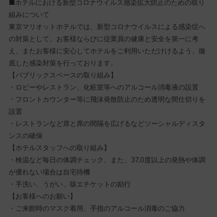
■ホテルにおける新型コロナウイルス感染拡大防止のための取り
組みについて
東京マリオットホテルでは、新型コロナウイルスによる感染症へ
の対策として、お客様ならびに従業員の健康と安全を第一に考
え、またお客様に安心してホテルをご利用いただけけるよう、徹
底した感染対策を行っております。
【パブリックスペースの取り組み】
・ロビーやレストラン、化粧室等へのアルコール消毒液の設置
・フロントカウンター等に飛沫発散防止のため透明な間仕切りを
設置
・レストランなど席と席の間隔を広げるなどソーシャルディスタ
ンスの確保
【ホテルスタッフへの取り組み】
・検温など毎日の体調チェック、また、37.0度以上の発熱や体調
が優れない場合は自宅待機
・手洗い、うがい、咳エチケットの励行
【お客様へのお願い】
・ご来館時のマスク着用、手指のアルコール消毒のご協力