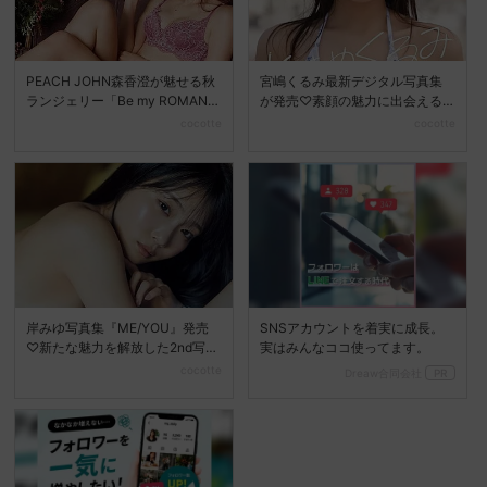
PEACH JOHN森香澄が魅せる秋
宮嶋くるみ最新デジタル写真集
ランジェリー「Be my ROMANC
が発売♡素顔の魅力に出会える
E」新...
『ときめくるみ』
cocotte
cocotte
岸みゆ写真集『ME/YOU』発売
SNSアカウントを着実に成長。
♡新たな魅力を解放した2nd写真
実はみんなココ使ってます。
集に注目
cocotte
Dreaw合同会社
PR