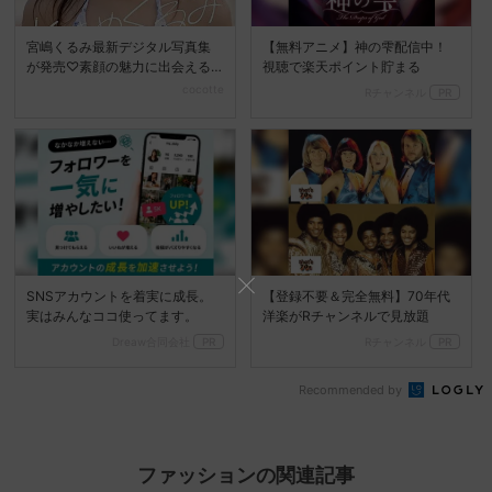
宮嶋くるみ最新デジタル写真集
【無料アニメ】神の雫配信中！
が発売♡素顔の魅力に出会える
視聴で楽天ポイント貯まる
『ときめくるみ』
cocotte
Rチャンネル
PR
SNSアカウントを着実に成長。
【登録不要＆完全無料】70年代
実はみんなココ使ってます。
洋楽がRチャンネルで見放題
Dreaw合同会社
PR
Rチャンネル
PR
Recommended by
ファッションの関連記事