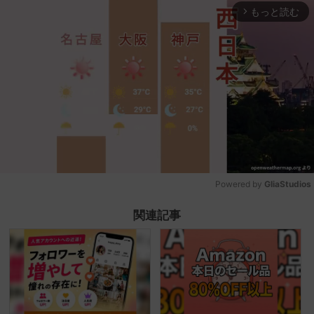
もっと読む
arrow_forward_ios
Powered by 
GliaStudios
Mute
関連記事