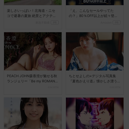
楽しさいっぱい！北海道・ニセ
「え、こんなセールやってた
コで避暑の夏旅 絶景とアクティ
の？」80％OFF以上が続々登
ビティが揃う「ニセコ東...
場！Amazonの本気が...
東急不動産
PR
Amazon
PR
PEACH JOHN森香澄が魅せる秋
ちとせよしの×デジタル写真集
ランジェリー「Be my ROMANC
『夏色かえり道』懐かしさ漂う
E」新...
夏の美しさを堪能
cocotte
cocotte