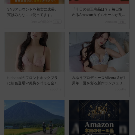
SNSアカウントを着実に成長。
「今日の目玉商品は？」毎日変
実はみんなココ使ってます。
わるAmazonタイムセールが見逃
せない
Dreaw合同会社
PR
Amazon
PR
tu-hacciのフロントホックブラ
みゆうプロデュースMivera &が1
に新色登場♡美胸を叶える全7色
周年！夏を彩る新作ランジェリ
展開へ
ーコレクション...
cocotte
cocotte