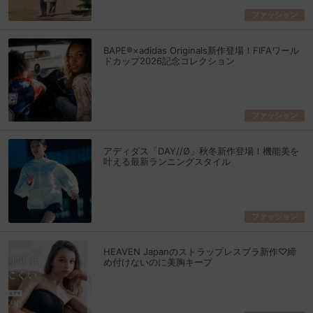
ファッション
BAPE®×adidas Originals新作登場！FIFAワール
ドカップ2026記念コレクション
ファッション
アディダス「DAY//Ø」秋冬新作登場！機能美を
叶える最新ランニングスタイル
ファッション
HEAVEN Japanのストラップレスブラ新作♡締
め付けないのに美胸キープ