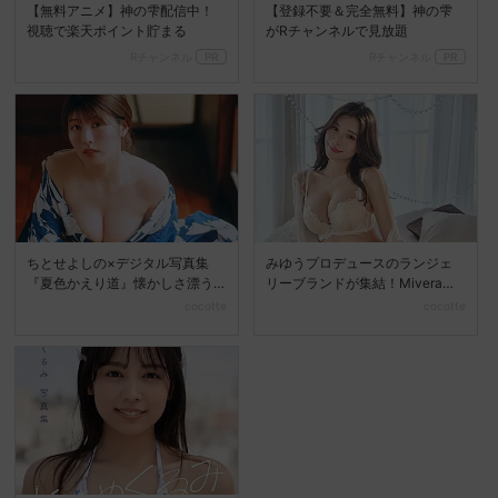
【無料アニメ】神の雫配信中！
【登録不要＆完全無料】神の雫
視聴で楽天ポイント貯まる
がRチャンネルで見放題
Rチャンネル
PR
Rチャンネル
PR
ちとせよしの×デジタル写真集
みゆうプロデュースのランジェ
『夏色かえり道』懐かしさ漂う
リーブランドが集結！Mivera＆P
夏の美しさを堪能
OPUP STO...
cocotte
cocotte