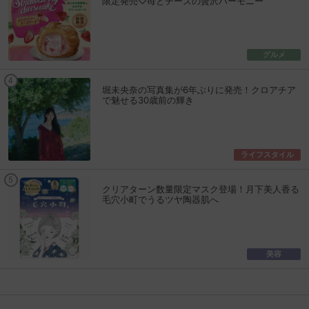
限定発売♡苺とチーズの贅沢ハーモニー
グルメ
堀未央奈の写真集が6年ぶりに発売！クロアチア
で魅せる30歳前の輝き
ライフスタイル
クリアターン数量限定マスク登場！月下美人香る
毛穴小町でうるツヤ陶器肌へ
美容