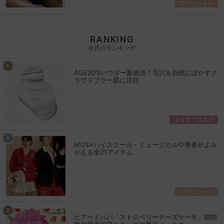
ファッション
RANKING
今月のランキング
AGE20’Sパウダー新発売！毛穴を自然にぼかすク
ラウドブラー肌に注目
メイク・コスメ
MUS×ハイスクール・ミュージカル♡青春がよみ
がえる全21アイテム
ファッション
ビアードパパ「ストロベリーチーズケーキ」期間