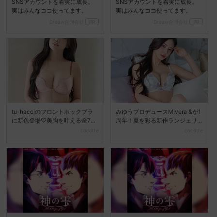
SNSアカウントを着実に成長。
SNSアカウントを着実に成長。
実はみんなココ使ってます。
実はみんなココ使ってます。
Dreaw合同会社
PR
Dreaw合同会社
PR
tu-hacciのフロントホックブラ
みゆうプロデュースMivera &が1
に新色登場♡美胸を叶える全7色
周年！夏を彩る新作ランジェリ
展開へ
ーコレクション...
cocotte
cocotte