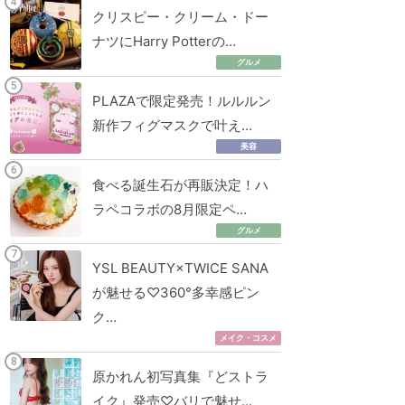
クリスピー・クリーム・ドー
ナツにHarry Potterの…
グルメ
PLAZAで限定発売！ルルルン
新作フィグマスクで叶え…
美容
食べる誕生石が再販決定！ハ
ラペコラボの8月限定ペ…
グルメ
YSL BEAUTY×TWICE SANA
が魅せる♡360°多幸感ピン
ク…
メイク・コスメ
原かれん初写真集『どストラ
イク』発売♡バリで魅せ…