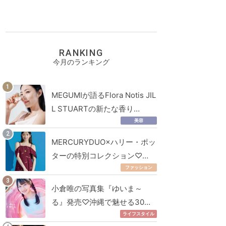
RANKING
今月のランキング
MEGUMIが語るFlora Notis JIL
L STUARTの新たな香り…
美容
MERCURYDUO×ハリー・ポッ
ターの特別コレクション♡…
ファッション
小倉唯の写真集『ゆいま～
る』発売♡沖縄で魅せる30…
ライフスタイル