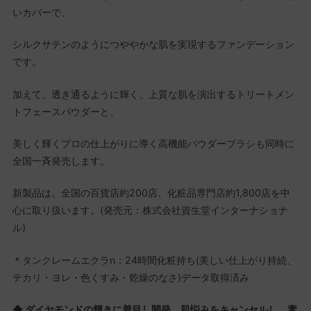
いカバーで、
シルクサテンのようにつややかな肌を実現するファンデーション
です。
加えて、透き通るように輝く、上質な肌を演出するトリートメン
トフェースパウダーと、
美しく輝くプロの仕上がりに導く高機能パウダーブラシも同時に
全国一斉発売します。
新製品は、全国の百貨店約200店、化粧品専門店約1,800店を中
心に取り扱います。(発売元：株式会社資生堂インターナショナ
ル)
＊タンクレームエクラn：24時間化粧持ち(美しい仕上がり持続、
テカリ・ヨレ・色くすみ・乾燥のなさ)データ取得済み
◆ ダイヤモンドの輝きに着目し開発。肌悩みをキャンセルし、素