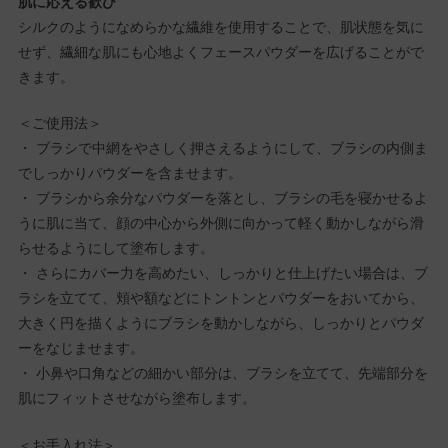
肌に応える歓び
シルクのようになめらかな繊維を使用することで、肌状態を気に
せず、繊細な肌にも心地よくフェースパウダーを広げることがで
きます。
＜ご使用法＞
・ ブラシで中網をやさしく押さえるようにして、ブラシの内側ま
でしっかりパウダーを含ませます。
・ ブラシから余分なパウダーを落とし、ブラシの毛を寝かせるよ
うに肌に当て、顔の中心から外側に向かって軽く動かしながら滑
らせるようにして塗布します。
・ さらにカバー力を高めたい、しっかりと仕上げたい場合は、ブ
ラシを立てて、頬や額などにトントンとパウダーをおいてから、
大きく円を描くようにブラシを動かしながら、しっかりとパウダ
ーをなじませます。
・ 小鼻や口角などの細かい部分は、ブラシを立てて、先端部分を
肌にフィットさせながら塗布します。
＜お手入れ法＞