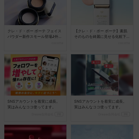
クレ・ド・ポー ボーテ フェイス
【クレ・ド・ポー ボーテ】素肌
パウダー新作スモール登場♪外出
そのものを綺麗に見せる化粧下
先でも上質な輝き肌...
地とコンシーラーが新発...
cocotte
cocotte
SNSアカウントを着実に成長。
SNSアカウントを着実に成長。
実はみんなココ使ってます。
実はみんなココ使ってます。
Dreaw合同会社
PR
Dreaw合同会社
PR