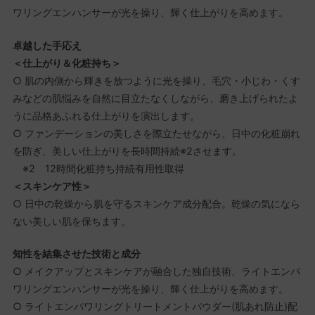
ワリングエンハンサーが光を操り、輝く仕上がりを高めます。
卓越した手応え
＜仕上がり＆化粧持ち＞
○ 肌の内側から輝きを放つように光を操り、毛穴・小じわ・くす
みなどの肌悩みを自然に目立たなくしながら、磨き上げられたよ
うに品格あふれる仕上がりを演出します。
○ ファンデーションの美しさを際立たせながら、日中の化粧崩れ
を防ぎ、美しい仕上がりを長時間持続※2させます。
※2 12時間化粧持ち持続有用性取得
＜スキンケア性＞
○ 日中の乾燥から肌を守るスキンケア成分配合。乾燥の気になら
ない美しい肌を保ちます。
知性を結集させた技術と成分
○ メイクアップとスキンケアが融合した独自技術、ライトエンパ
ワリングエンハンサーが光を操り、輝く仕上がりを高めます。
○ ライトエンパワリングトリートメントパウダー(肌あれ防止)配