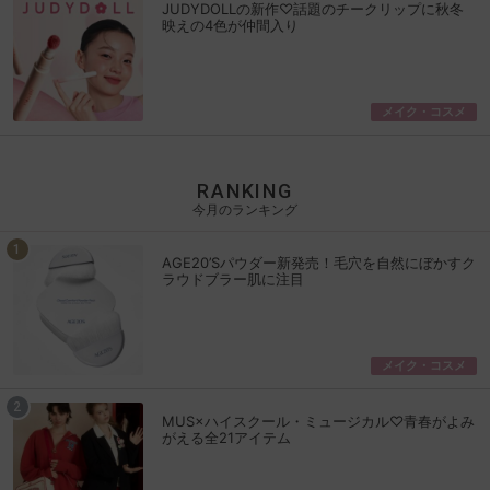
JUDYDOLLの新作♡話題のチークリップに秋冬
映えの4色が仲間入り
メイク・コスメ
RANKING
今月のランキング
AGE20’Sパウダー新発売！毛穴を自然にぼかすク
ラウドブラー肌に注目
メイク・コスメ
MUS×ハイスクール・ミュージカル♡青春がよみ
がえる全21アイテム