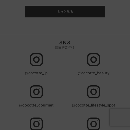
もっと見る
SNS
毎日更新中！
@cocotte_jp
@cocotte_beauty
@cocotte_gourmet
@cocotte_lifestyle_spot