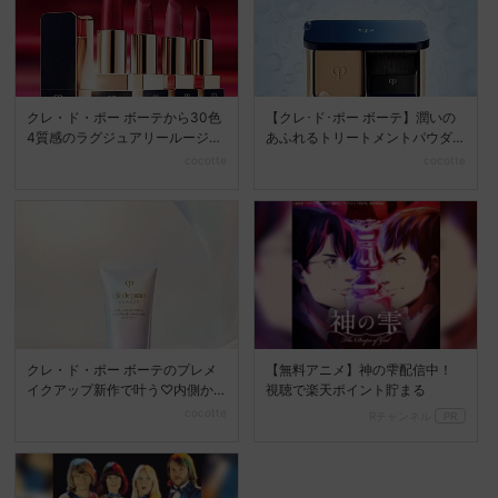
クレ・ド・ポー ボーテから30色
【クレ･ド･ポー ボーテ】潤いの
4質感のラグジュアリールージュ
あふれるトリートメントパウダ
が7月21日に発売...
ーファンデーションを...
cocotte
cocotte
クレ・ド・ポー ボーテのプレメ
【無料アニメ】神の雫配信中！
イクアップ新作で叶う♡内側か
視聴で楽天ポイント貯まる
ら輝くプリズム肌
cocotte
Rチャンネル
PR