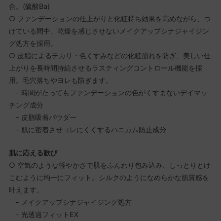
合。(硫酸Ba)
○ ファンデーションの仕上がりと化粧持ち効果を高めながら、つ
けている間中、乾燥を感じさせないメイクアップシナジャイジン
グ処方を採用。
○ 皮脂によるテカリ・色くすみなどの化粧崩れを防ぎ、美しい仕
上がりを長時間持続させるラスティングコントロール機能を採
用。毛穴落ちやヨレも防ぎます。
- 時間がたってもファンデーションの色がくすまないデイマッ
チング成分
- 皮脂吸着パウダー
- 肌に密着させヨレにくくするハニカム防止成分
肌に応える歓び
○ 空気のような軽やかさで肌をふんわり包み込み、しっとりとけ
こむように均一にフィット。シルクのようになめらかな肌質感を
叶えます。
- メイクアップシナジャイジング処方
- 光透過フィットEX