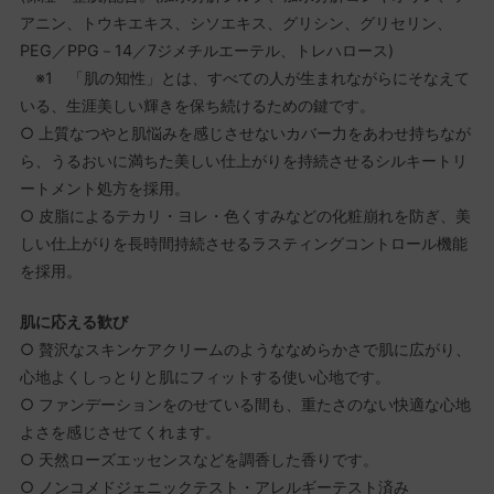
アニン、トウキエキス、シソエキス、グリシン、グリセリン、
PEG／PPG－14／7ジメチルエーテル、トレハロース)
※1 「肌の知性」とは、すべての人が生まれながらにそなえて
いる、生涯美しい輝きを保ち続けるための鍵です。
○ 上質なつやと肌悩みを感じさせないカバー力をあわせ持ちなが
ら、うるおいに満ちた美しい仕上がりを持続させるシルキートリ
ートメント処方を採用。
○ 皮脂によるテカリ・ヨレ・色くすみなどの化粧崩れを防ぎ、美
しい仕上がりを長時間持続させるラスティングコントロール機能
を採用。
肌に応える歓び
○ 贅沢なスキンケアクリームのようななめらかさで肌に広がり、
心地よくしっとりと肌にフィットする使い心地です。
○ ファンデーションをのせている間も、重たさのない快適な心地
よさを感じさせてくれます。
○ 天然ローズエッセンスなどを調香した香りです。
○ ノンコメドジェニックテスト・アレルギーテスト済み