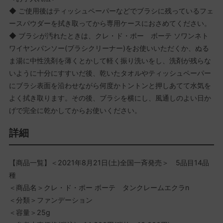
◆ ご使用後はティッシュペーパーなどでブラシに残っているフェ
ースパウダーを拭き取ってから専用ケースにおさめてください。
◆ ブラシが汚れたときは、クレ・ド・ポー ボーテ ソワンネト
ワイヤンパンソー(ブラシクリーナー)をお使いいただくか、ぬる
ま湯に中性洗剤を薄くとかして軽く振り洗いをし、洗剤が残らな
いように十分にすすいだ後、乾いたタオルやティッシュペーパー
にブラシ表面を沿わせながら何度かトントンと押しあてて水気を
よく拭き取ります。その後、ブラシを横にし、風通しのよい日か
げで完全に乾かしてからお使いください。
詳細
【商品一覧】＜2021年8月21日(土)全国一斉発売＞ 5品目14品
種
＜商品名＞クレ・ド・ポー ボーテ タンクレームエクラn
＜分類＞ファンデーション
＜容量＞25g