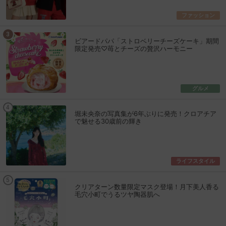
ファッション
ビアードパパ「ストロベリーチーズケーキ」期間
限定発売♡苺とチーズの贅沢ハーモニー
グルメ
堀未央奈の写真集が6年ぶりに発売！クロアチア
で魅せる30歳前の輝き
ライフスタイル
クリアターン数量限定マスク登場！月下美人香る
毛穴小町でうるツヤ陶器肌へ