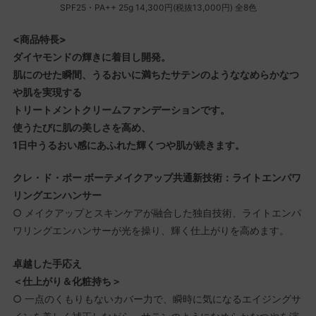
SPF25・PA++ 25g 14,300円(税抜13,000円) 全8色
<商品特長>
ダイヤモンドの輝きに着目し開発。
肌にのせた瞬間、うるおいに満ちたサテンのようななめらかなつ
や肌を実現する
トリートメントクリームファンデーションです。
使うたびに肌の美しさを高め、
1日中うるおい感にあふれた輝くつや肌が続きます。
クレ・ド・ポー ボーテメイクアップ共通新技術：ライトエンパワ
リングエンハンサー
○ メイクアップとスキンケアが融合した独自技術、ライトエンパ
ワリングエンハンサーが光を操り、輝く仕上がりを高めます。
卓越した手応え
＜仕上がり＆化粧持ち＞
○ 一点のくもりもないカバー力で、瞬時に気になるエイジングサ