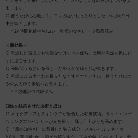
インを美しく補正しながら、サテンのようになめらかなつやを演
出します。
○ 使うたびに心地よく、ヨレのないしっとりとしたつや肌が1日
中持続＊します。
＊24時間化粧持ち(ヨレ・乾燥のなさ)データ取得済み
＜肌効果＞
○ 乾燥した環境でも快適なつけ心地を保ち、長時間乾燥を気にせ
ずに過ごせます。
○ 長時間うるおいを保ち、なめらかで輝く肌が続きます。
○ 乾燥による小じわを目立たなくする**とともに、使うたびにつ
やのある輝く素肌へと導きます。
＊＊効能評価試験済み
知性を結集させた技術と成分
○ メイクアップとスキンケアが融合した独自技術、ライトエンパ
ワリングエンハンサーが光を操り、輝く仕上がりを高めます。
○ 「肌の知性※1」に着目した独自成分、スキンイルミネイター
(保湿・整肌)配合。(加水分解シルク、加水分解コンキオリン、テ