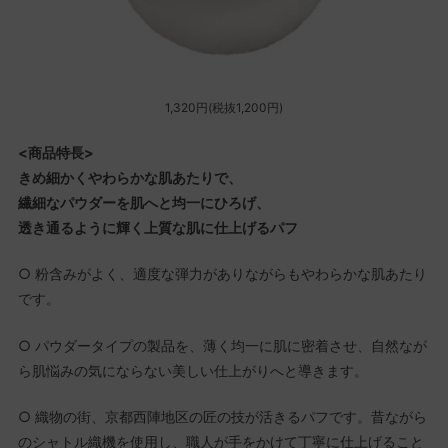
1,320円(税抜1,200円)
<商品特長>
きめ細かくやわらかな肌あたりで、
繊細なパウダーを肌へと均一にひろげ、
透き通るように輝く上質な肌に仕上げるパフ
○ 粉含みがよく、適度な弾力がありながらもやわらかな肌あたり
です。
○ パウダータイプの製品を、薄く均一に肌に密着させ、自然なが
ら肌悩みの気にならない美しい仕上がりへと導きます。
○ 織物の街、京都西陣地区の匠の技が活きるパフです。昔ながら
のシャトル織機を使用し、職人が手をかけて丁寧に仕上げること