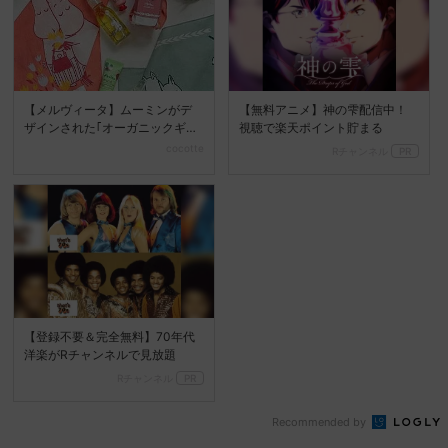
【メルヴィータ】ムーミンがデ
【無料アニメ】神の雫配信中！
ザインされた｢オーガニックギフ
視聴で楽天ポイント貯まる
ト｣が登場♡
cocotte
Rチャンネル
PR
【登録不要＆完全無料】70年代
洋楽がRチャンネルで見放題
Rチャンネル
PR
Recommended by