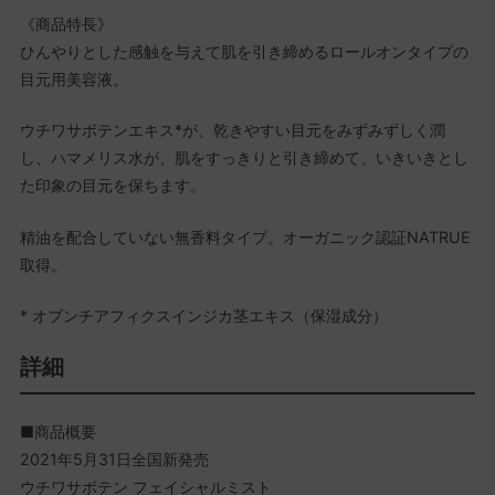
《商品特長》
ひんやりとした感触を与えて肌を引き締めるロールオンタイプの
目元用美容液。
ウチワサボテンエキス*が、乾きやすい目元をみずみずしく潤
し、ハマメリス水が、肌をすっきりと引き締めて、いきいきとし
た印象の目元を保ちます。
精油を配合していない無香料タイプ。オーガニック認証NATRUE
取得。
* オブンチアフィクスインジカ茎エキス（保湿成分）
詳細
■商品概要
2021年5月31日全国新発売
ウチワサボテン フェイシャルミスト