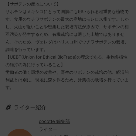
【サボテンの産地について】
サボテンはメキシコにとって国旗にも用いられる程重要な植物で
す。食用のウチワサボテンの最大の産地はモレロス州です。しか
し、火山が近いことや密集した栽培方法が原因で、サボテンの相
互汚染が発生するため、有機栽培には適した土地ではありませ
ん。そのため、ヴェレダはハリスコ州でウチワサボテンの栽培、
調達を行っています。
【UEBT(Union for Ethical BioTrade)の理念である、生物多様性
の維持の為に行っていること】
労働者の働く環境の改善や、野生のサボテンの栽培の他、経済的
利益とは別に、現地に森を作るため、針葉樹の栽培を行っていま
す。
ライター紹介
cocotte 編集部
ライター