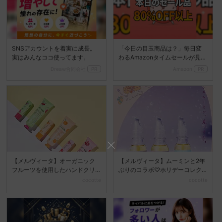
SNSアカウントを着実に成長。
「今日の目玉商品は？」毎日変
実はみんなココ使ってます。
わるAmazonタイムセールが見逃
せない
Dreaw合同会社
PR
Amazon
PR
【メルヴィータ】オーガニック
【メルヴィータ】ムーミンと2年
フルーツを使用したハンドクリ
ぶりのコラボ♡ホリデーコレク
ーム&リップバームが発売...
ションが登場!
cocotte
cocotte