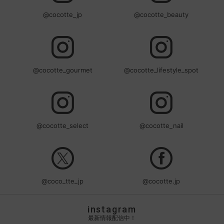
@cocotte_jp
@cocotte_beauty
@cocotte_gourmet
@cocotte_lifestyle_spot
@cocotte_select
@cocotte_nail
@coco_tte_jp
@cocotte.jp
instagram
最新情報配信中！