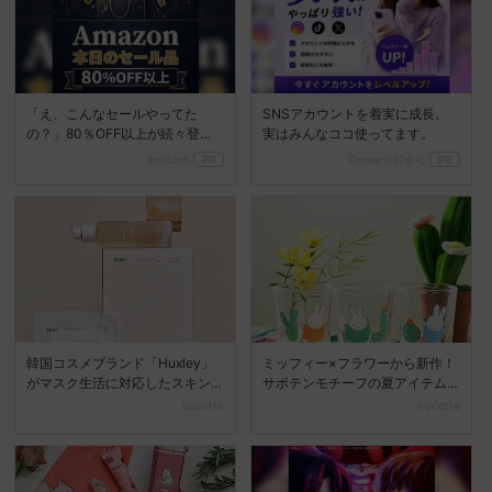
「え、こんなセールやってた
SNSアカウントを着実に成長。
の？」80％OFF以上が続々登
実はみんなココ使ってます。
場！Amazonの本気が...
Amazon
PR
Dreaw合同会社
PR
韓国コスメブランド「Huxley」
ミッフィー×フラワーから新作！
がマスク生活に対応したスキン
サボテンモチーフの夏アイテム
ケアの新シリーズ「...
登場
cocotte
cocotte