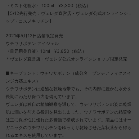
〈ミスト化粧水〉 100ml ¥3,300（税込）
【5/12先行発売：ヴェレダ直営店・ヴェレダ公式オンラインショ
ップ・コスメキッチン】
2021年5月12日店舗限定発売
ウチワサボテン アイジェル
〈目元用美容液〉10ml ¥3,850（税込）
＊ヴェレダ直営店・ヴェレダ公式オンラインショップ限定発売
■キープラント：ウチワサボテン（成分名：プンチアフィクスイ
ンジカ茎エキス）
ウチワサボテンは過酷な乾燥地帯でも、その内部に豊かな水分を
長期にわたり保つ力を備えています。
ヴェレダは独自の植物観察を通して、ウチワサボテンの姿に乾燥
肌に潤いを与える役割を見出しました。ウチワサボテンの粘質物
は主に保水性に優れた多糖類で構成されています。製品にはオー
ガニックのウチワサボテンをゆっくり乾燥させた葉状茎から得ら
れるエキスを使用しています。