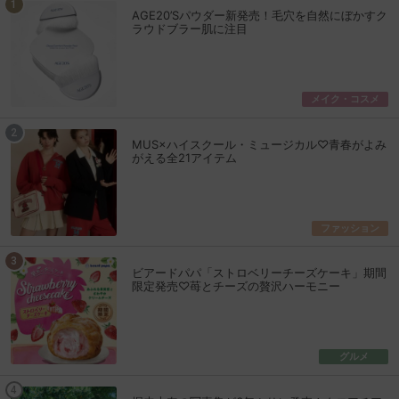
AGE20’Sパウダー新発売！毛穴を自然にぼかすク
ラウドブラー肌に注目
メイク・コスメ
MUS×ハイスクール・ミュージカル♡青春がよみ
がえる全21アイテム
ファッション
ビアードパパ「ストロベリーチーズケーキ」期間
限定発売♡苺とチーズの贅沢ハーモニー
グルメ