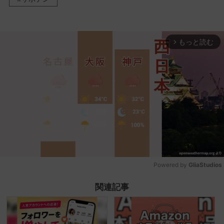
もっと読む
arrow_forward_ios
Powered by 
GliaStudios
Mute
関連記事