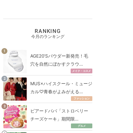
RANKING
今月のランキング
AGE20’Sパウダー新発売！毛
穴を自然にぼかすクラウ…
メイク・コスメ
MUS×ハイスクール・ミュージ
カル♡青春がよみがえる…
ファッション
ビアードパパ「ストロベリー
チーズケーキ」期間限…
グルメ