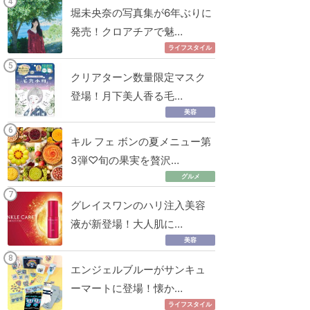
堀未央奈の写真集が6年ぶりに
発売！クロアチアで魅…
ライフスタイル
クリアターン数量限定マスク
登場！月下美人香る毛…
美容
キル フェ ボンの夏メニュー第
3弾♡旬の果実を贅沢…
グルメ
グレイスワンのハリ注入美容
液が新登場！大人肌に…
美容
エンジェルブルーがサンキュ
ーマートに登場！懐か…
ライフスタイル