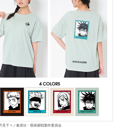
) ©芥見下々／集英社・呪術廻戦製作委員会