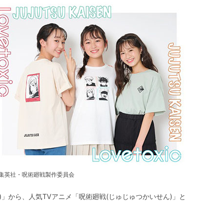
集英社・呪術廻戦製作委員会
ック)」から、人気TVアニメ「呪術廻戦(じゅじゅつかいせん)」と