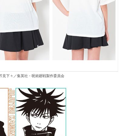
) ©芥見下々／集英社・呪術廻戦製作委員会