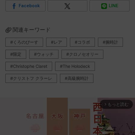
Facebook
LINE
関連キーワード
くろのぴーす
レア
コラボ
腕時計
限定
ウォッチ
クロノセオリー
Christophe Claret
The Holodeck
クリストフ クラーレ
高級腕時計
もっと読む
arrow_forward_ios