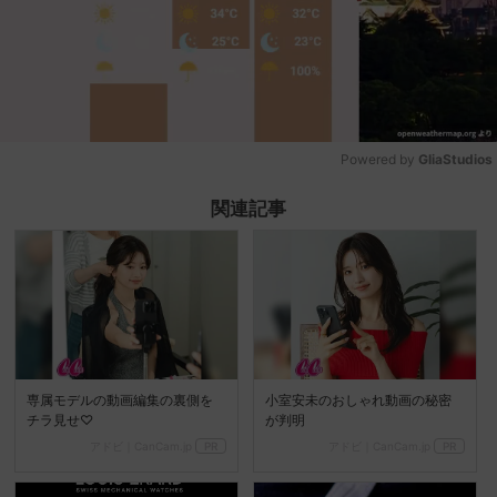
Powered by 
GliaStudios
Mute
関連記事
専属モデルの動画編集の裏側を
小室安未のおしゃれ動画の秘密
チラ見せ♡
が判明
アドビ｜CanCam.jp
PR
アドビ｜CanCam.jp
PR