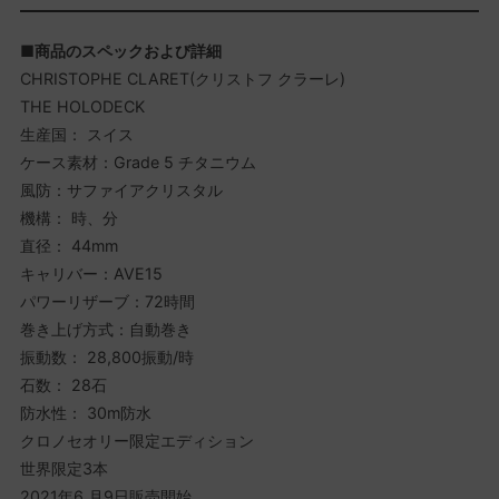
■
商品のスペックおよび詳細
CHRISTOPHE CLARET(クリストフ クラーレ)
THE HOLODECK
生産国： スイス
ケース素材：Grade 5 チタニウム
風防：サファイアクリスタル
機構： 時、分
直径： 44mm
キャリバー：AVE15
パワーリザーブ：72時間
巻き上げ方式：自動巻き
振動数： 28,800振動/時
石数： 28石
防水性： 30m防水
クロノセオリー限定エディション
世界限定3本
2021年6 月9日販売開始