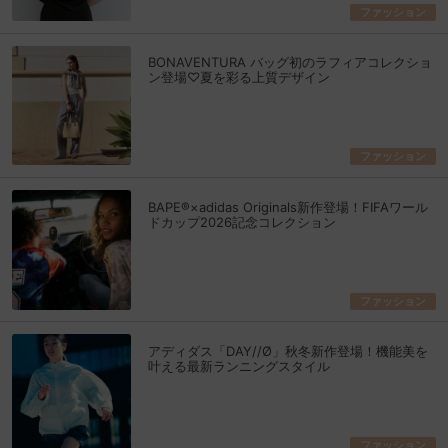
ファッション
BONAVENTURA バッグ初のラフィアコレクショ
ン登場♡夏を彩る上質デザイン
ファッション
BAPE®×adidas Originals新作登場！FIFAワール
ドカップ2026記念コレクション
ファッション
アディダス「DAY//Ø」秋冬新作登場！機能美を
叶える最新ランニングスタイル
ファッション