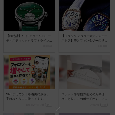
【腕時計】ルイ･エラールのアー
【フランク ミュラー×ディズニー
ティスティッククラフトライン
ストア】夢とファンタジーの世
から新作が登場♪
界を表現した、特別な...
cocotte
cocotte
SNSアカウントを着実に成長。
ロボット掃除機の進化のカギは
実はみんなココ使ってます。
水にあり。このボードがすごい
理由
Dreaw合同会社
PR
Dreame
PR