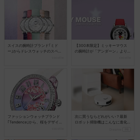
スイスの腕時計ブランド｢ミド
【300本限定】ミッキーマウス
ー｣からドレスウォッチのスペシ
の腕時計が「アンダーン」より
ャルエディションが登場...
本日発売♡
cocotte
cocotte
ファッションウォッチブランド
次に買うならどれがいい？最新
｢Tendence｣から、桜をデザイン
ロボット掃除機はこんなに進化
した腕時計が登...
した
cocotte
Dreame
PR