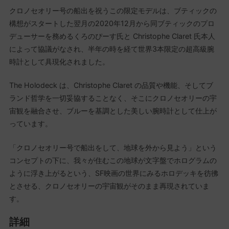
クロノセオリー号の船出を祝うこの限定モデルは、ブティックの
構想がスタートした翌月の2020年12月から同ブティックのプロ
デューサーを務めるくろのぴーす氏と Christophe Claret 氏本人
によって協議がなされ、半年の時を経て世界3本限定の超高級腕
時計として具現化されました。
The Holodeck は、Christophe Claret の品質や機能、そしてブ
ランド哲学を一切妥協することなく、そこにクロノセオリーの宇
宙観を融合させ、ブルーを基調とした美しい腕時計として仕上が
っています。
「クロノセオリー号で船出をして、地球を外から見よう」という
コンセプトの下に、我々が住むこの地球が文字盤でホログラムの
ように浮き上がるという、SF映画の世界にみるホロデッキを彷彿
とさせる、クロノセオリーの宇宙観がそのまま再現されていま
す。
詳細