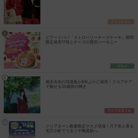
ファッション
ビアードパパ「ストロベリーチーズケーキ」期間
限定発売♡苺とチーズの贅沢ハーモニー
グルメ
堀未央奈の写真集が6年ぶりに発売！クロアチア
で魅せる30歳前の輝き
ライフスタイル
クリアターン数量限定マスク登場！月下美人香る
毛穴小町でうるツヤ陶器肌へ