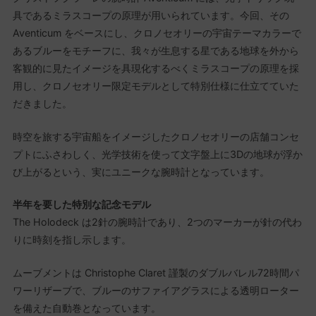
具であるミラスコープの原理が用いられています。今回、その
Aventicum をベースにし、クロノセオリーの宇宙テーマカラーで
あるブルーをモチーフに、我々が生息する星である地球を外から
客観的に見たイメージを具現化するべくミラスコープの原理を採
用し、クロノセオリー限定モデルとして特別仕様に仕立てていた
だきました。
時空を旅する宇宙船をイメージしたクロノセオリーの店舗コンセ
プトにふさわしく、光学技術を使って文字盤上に3Dの地球が浮か
び上がるという、実にユニークな腕時計となっています。
半年を要した特別な記念モデル
The Holodeck は2針の腕時計であり、2つのマーカーが針の代わ
りに時刻を指し示します。
ムーブメントは Christophe Claret 謹製のダブルバレル72時間パ
ワーリザーブで、ブルーのサファイアグラスによる透明ローター
を備えた自動巻となっています。