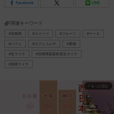
Facebook
LINE
関連キーワード
宮崎県
スイーツ
フルーツ
ケーキ
パフェ
カフェコムサ
果物
生ライチ
宮崎県新富町産生ライチ
国産ライチ
もっと読む
arrow_forward_ios