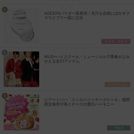
AGE20’Sパウダー新発売！毛穴を自然にぼかすク
ラウドブラー肌に注目
メイク・コスメ
MUS×ハイスクール・ミュージカル♡青春がよみ
がえる全21アイテム
ファッション
ビアードパパ「ストロベリーチーズケーキ」期間
限定発売♡苺とチーズの贅沢ハーモニー
グルメ