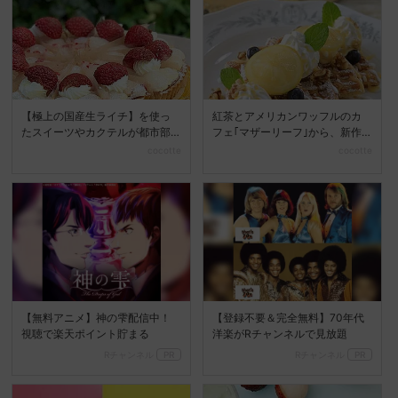
【極上の国産生ライチ】を使っ
紅茶とアメリカンワッフルのカ
たスイーツやカクテルが都市部
フェ｢マザーリーフ｣から、新作
飲食店に登場♡
メニューが登場♡
cocotte
cocotte
【無料アニメ】神の雫配信中！
【登録不要＆完全無料】70年代
視聴で楽天ポイント貯まる
洋楽がRチャンネルで見放題
Rチャンネル
PR
Rチャンネル
PR