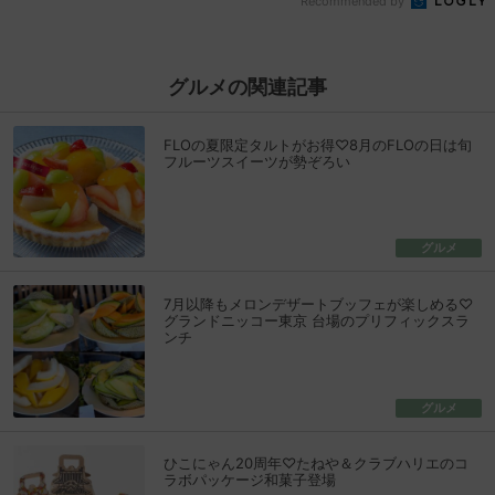
Recommended by
グルメの関連記事
FLOの夏限定タルトがお得♡8月のFLOの日は旬
フルーツスイーツが勢ぞろい
グルメ
7月以降もメロンデザートブッフェが楽しめる♡
グランドニッコー東京 台場のプリフィックスラ
ンチ
グルメ
ひこにゃん20周年♡たねや＆クラブハリエのコ
ラボパッケージ和菓子登場