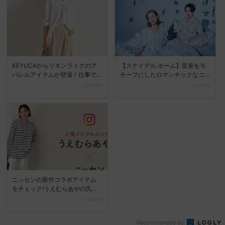
KEYUCAからリネンライクのア
【スナイデル ホーム】星座をモ
パレルアイテムが登場！仕事で
チーフにしたロマンチックなコ
もカジュアルでも着ら...
レクションが新登場♪
cocotte
cocotte
ニッセンの新作コラボアイテム
をチェック!うえむらあやの氏と
の新作4アイテムが登場
cocotte
Recommended by