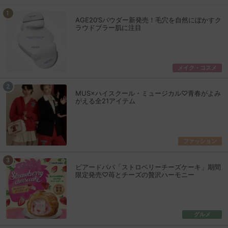
AGE20’Sパウダー新発売！毛穴を自然にぼかすク
ラウドブラー肌に注目
メイク・コスメ
MUS×ハイスクール・ミュージカル♡青春がよみ
がえる全21アイテム
ファッション
ビアードパパ「ストロベリーチーズケーキ」期間
限定発売♡苺とチーズの贅沢ハーモニー
グルメ