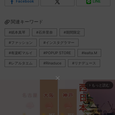
Facebook
LINE
関連キーワード
紙本真琴
石井里奈
期間限定
ファッション
インスタグラマー
有楽町マルイ
POPUP STORE
lealta.M
レアルタエム
Rinaduce
リナデュース
もっと読む
arrow_forward_ios