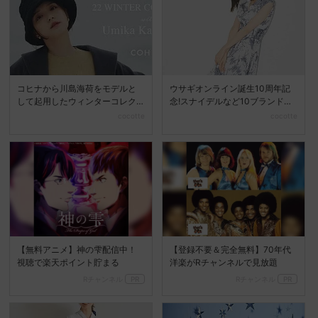
コヒナから川島海荷をモデルと
ウサギオンライン誕生10周年記
して起用したウィンターコレク
念!スナイデルなど10ブランドか
ションが登場♡
ら限定アイテムが発...
cocotte
cocotte
【無料アニメ】神の雫配信中！
【登録不要＆完全無料】70年代
視聴で楽天ポイント貯まる
洋楽がRチャンネルで見放題
Rチャンネル
PR
Rチャンネル
PR