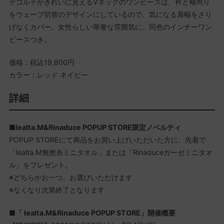
デコルテがきれいに見えるVネックのワンピースは、衿と袖周り
をウェーブ切替のデザインにしているので、気になる肩幅をさり
げなくカバー。女性らしい華奢な雰囲気に。同色のインナーワン
ピースつき。
価格：税込19,800円
カラー：レッド ネイビー
詳細
■
lealta.M&Rinaduce POPUP STORE限定ノベルティ
POPUP STOREにて商品をお買い上げいただいた方に、先着で
「lealta.M無撚糸ミニタオル」または「Rinaduceガーゼミニタオ
ル」をプレゼント。
※どちらかお一つ、お選びいただけます
※なくなり次第終了となります
■
「 lealta.M&Rinaduce POPUP STORE」開催概要