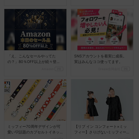
「え、こんなセールやってた
SNSアカウントを着実に成長。
の？」80％OFF以上が続々登
実はみんなココ使ってます。
場！Amazonの本気が...
Amazon
PR
Dreaw合同会社
PR
ミッフィー70周年デザインが可
【リブ イン コンフォート×ミッ
愛い♡話題のカプセルトイネッ
フィー】さりげないミッフィー
クストラップが登場
がかわいい♡大人でも...
cocotte
cocotte