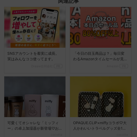
関連記事
SNSアカウントを着実に成長。
「今日の目玉商品は？」毎日変
実はみんなココ使ってます。
わるAmazonタイムセールが見逃
せない
Dreaw合同会社
PR
Amazon
PR
可愛くてオシャレな「ミッフィ
OPAQUE.CLIP×miffyコラボ♡大
ー」の卓上加湿器が新登場♡お
人かわいいトラベルグッズ全10
部屋や職場のデスクでも使...
型が登...
cocotte
cocotte