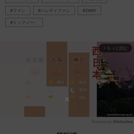
ファン
ハンディファン
2WAY
ミッフィー」
もっと読む
arrow_forward_ios
Powered by 
GliaStudios
Mute