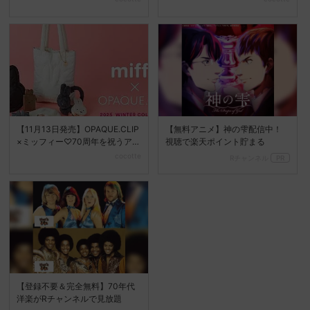
【11月13日発売】OPAQUE.CLIP
【無料アニメ】神の雫配信中！
×ミッフィー♡70周年を祝うアイ
視聴で楽天ポイント貯まる
テム
cocotte
Rチャンネル
PR
【登録不要＆完全無料】70年代
洋楽がRチャンネルで見放題