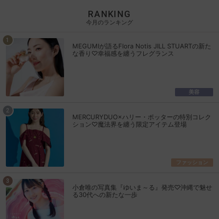
RANKING
今月のランキング
MEGUMIが語るFlora Notis JILL STUARTの新た
な香り♡幸福感を纏うフレグランス
美容
MERCURYDUO×ハリー・ポッターの特別コレク
ション♡魔法界を纏う限定アイテム登場
ファッション
小倉唯の写真集『ゆいま～る』発売♡沖縄で魅せ
る30代への新たな一歩