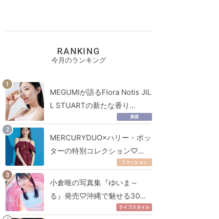
RANKING
今月のランキング
MEGUMIが語るFlora Notis JIL
L STUARTの新たな香り…
美容
MERCURYDUO×ハリー・ポッ
ターの特別コレクション♡…
ファッション
小倉唯の写真集『ゆいま～
る』発売♡沖縄で魅せる30…
ライフスタイル