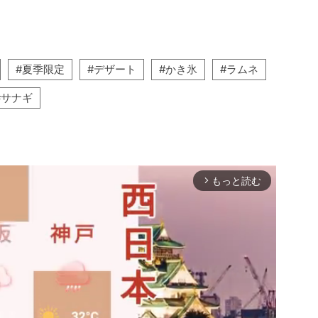
夏季限定
デザート
かき氷
ラムネ
サナギ
もっと読む
arrow_forward_ios