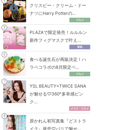
クリスピー・クリーム・ドー
ナツにHarry Potterの…
グルメ
PLAZAで限定発売！ルルルン
新作フィグマスクで叶え…
美容
食べる誕生石が再販決定！ハ
ラペコラボの8月限定ペ…
グルメ
YSL BEAUTY×TWICE SANA
が魅せる♡360°多幸感ピン
ク…
メイク・コスメ
原かれん初写真集『どストラ
イク』発売♡バリで魅せ…