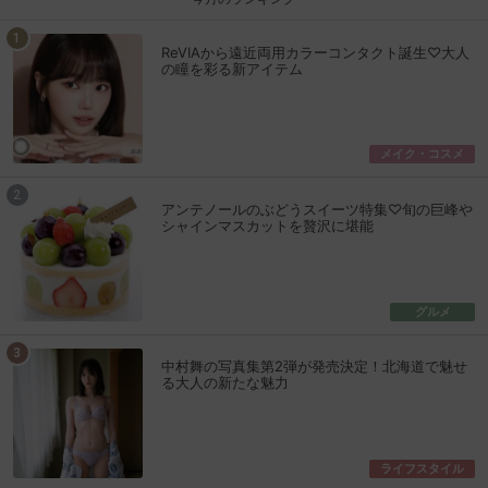
ReVIAから遠近両用カラーコンタクト誕生♡大人
の瞳を彩る新アイテム
メイク・コスメ
アンテノールのぶどうスイーツ特集♡旬の巨峰や
シャインマスカットを贅沢に堪能
グルメ
中村舞の写真集第2弾が発売決定！北海道で魅せ
る大人の新たな魅力
ライフスタイル