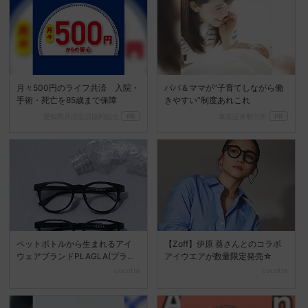
月々500円のライフ共済 入院・
パパ＆ママが“子育てしながら働
手術・死亡を85歳まで保障
きやすい”制度あれこれ
愛知県共済生活協同組合
PR
東京証券取引所
PR
ペットボトルから生まれるアイ
【Zoff】伊原 葵さんとのコラボ
ウェアブランドPLAGLA(プラグ
アイウエアが数量限定発売☆
ラ)の一般販売が開...
cocotte
cocotte