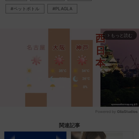
ペットボトル
PLAGLA
もっと読む
arrow_forward_ios
Powered by 
GliaStudios
Mute
関連記事