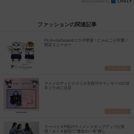
Recommended by
ファッションの関連記事
FILA×mofusandコラボ登場！にゃんこが可愛い
限定スニーカー
ファッション
マイメロディとクロミが主役♡サマンサベガの甘
辛コラボに注目
ファッション
リーバイス®初のウィメンズポップアップが実
現！ルミネ新宿で“運命の一本”探し