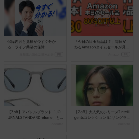
保障内容と見積が今すぐ分か
「今日の目玉商品は？」毎日変
る！ライフ共済の保障
わるAmazonタイムセールが見逃
せない
愛知県共済生活協同組合
PR
Amazon
PR
【Zoff】アパレルブランド「JO
【Zoff】大人気のシリーズ｢Intelli
URNALSTANDARDrelume」と
gentsコレクション｣にサングラ
のコ...
ス...
cocotte
cocotte