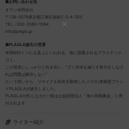
■お問い合わせ先
オウン合同会社
〒136-0076東京都江東区南砂2-3-4-320
TEL：050-3580-1594
info@plagla.jp
■PLAGLA誕生の背景
年間800トンにも及ぶといわれる、海に廃棄されるプラスチック
ゴミ。
この現実にしっかりと向き合い、“ゴミ自体を減らす努力をしなけ
れば問題は解決しない”
という想いから、リサイクル技術を駆使したメガネ/老眼鏡ブラン
ドPLAGLAが誕生しました。
PLAGLAの売り上げの一部は公益財団法人「海の羽根募金」に寄
付されます。
ライター紹介