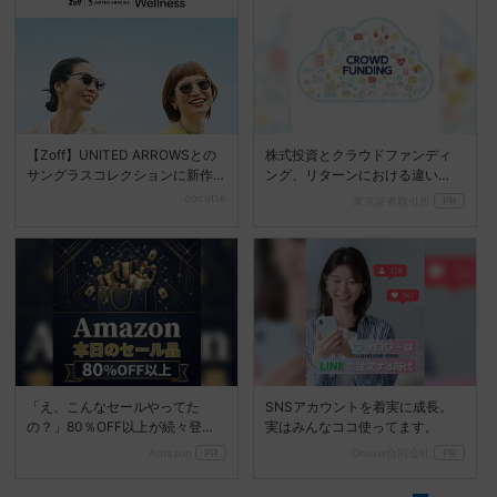
【Zoff】UNITED ARROWSとの
株式投資とクラウドファンディ
サングラスコレクションに新作
ング、リターンにおける違い
が登場♪
は？
cocotte
東京証券取引所
PR
「え、こんなセールやってた
SNSアカウントを着実に成長。
の？」80％OFF以上が続々登
実はみんなココ使ってます。
場！Amazonの本気が...
Amazon
PR
Dreaw合同会社
PR