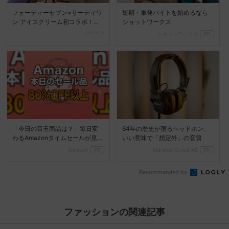
フォーティーセブン×サーティワ
短期・単発バイトを始めるなら
ン アイスクリーム初コラボ！人
ショットワークス
気フレーバーが彩る限...
cocotte
ショットワークス
PR
「今日の目玉商品は？」毎日変
64年の歴史が宿るヘッドホン、
わるAmazonタイムセールが見逃
いい意味で「想定外」の音質
せない
Amazon
PR
Marshall Group AB
PR
Recommended by
ファッションの関連記事