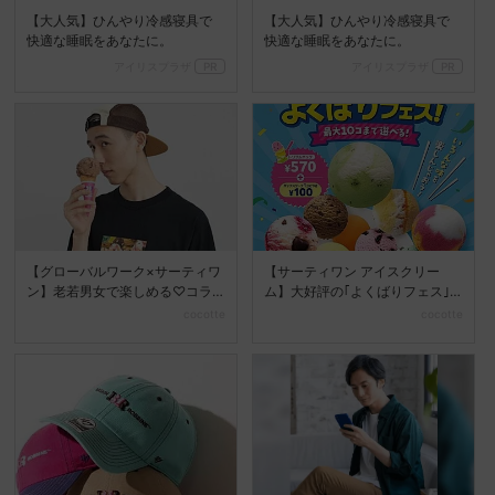
【大人気】ひんやり冷感寝具で
【大人気】ひんやり冷感寝具で
快適な睡眠をあなたに。
快適な睡眠をあなたに。
アイリスプラザ
PR
アイリスプラザ
PR
【グローバルワーク×サーティワ
【サーティワン アイスクリー
ン】老若男女で楽しめる♡コラ
ム】大好評の｢よくばりフェス｣
ボ第2弾が登場!
を、今年も期間限定で開...
cocotte
cocotte