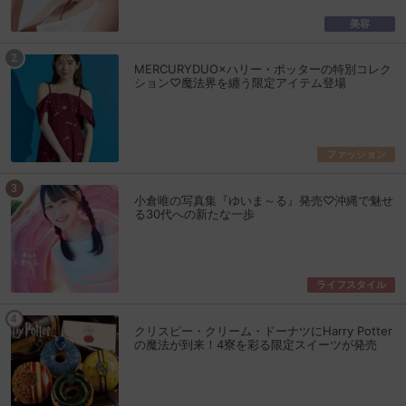
美容
MERCURYDUO×ハリー・ポッターの特別コレク
ション♡魔法界を纏う限定アイテム登場
ファッション
小倉唯の写真集『ゆいま～る』発売♡沖縄で魅せ
る30代への新たな一歩
ライフスタイル
クリスピー・クリーム・ドーナツにHarry Potter
の魔法が到来！4寮を彩る限定スイーツが発売