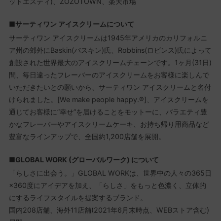
ットエスティ)、ZOZOTOWN、楽天市場
■サーティワン アイスクリームについて
サーティワン アイスクリームは1945年アメリカのカリフォルニ
ア州の郊外にBaskin(バスキン)氏、Robbins(ロビンス)氏によって
創設された世界最大のアイスクリームチェーンです。1ヶ月(31日)
間、毎日違ったフレーバーのアイスクリームをお客様に楽しんで
いただきたいとの願いから、サーティワン アイスクリームと名付
けられました。[We make people happy.®]、アイスクリームを
通じてお客様に”幸せ”を届けることをモットーに、バラエティ豊
かなフレーバーやアイスクリームケーキ、お持ち帰り用商品など
豊富なラインアップで、全国約1,200店舗を展開。
■GLOBAL WORK (グローバルワーク) について
「らしさに出会う。」GLOBAL WORKは、世界中の人々の365日
×360度にアイデアを加え、「らしさ」をもっと色濃く、立体的
にするライフスタイルを提案するブランド。
国内208店舗、海外11店舗(2021年6月末時点、WEBストア含む)