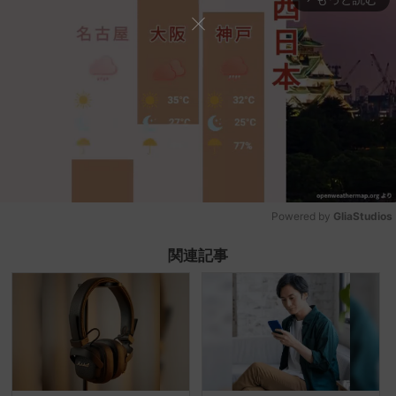
Powered by 
GliaStudios
Mute
関連記事