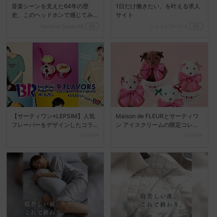
音楽シーンを支えた64年の歴
1日だけ働きたい、を叶える求人
史、このヘッドホンで感じてみ
サイト
て
Marshall Group AB
PR
ショットワークス
PR
【サーティワン×LEPSIM】人気
Maison de FLEURとサーティワ
フレーバーをデザインしたコラ
ン アイスクリームの限定コレク
ボTシャツを発売♡
ションが...
cocotte
cocotte