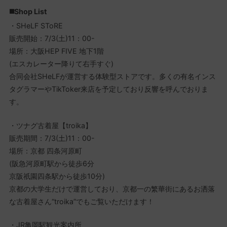
◼️Shop List
・SHeLF SToRE
販売開始：7/3(土)11：00-
場所：大阪HEP FIVE 地下1階
(エスカレーター降りて右手すぐ)
合同会社SHeLFが運営する体験型ストアです。多くの有名インス
タグラマーやTikToker来店を予定しており反響を呼んでおりま
す。
・ツナグ古着屋【troika】
販売期間：7/3(土)11：00-
場所：京都 四条河原町
(阪急河原町駅から徒歩6分
京阪祇園四条駅から徒歩10分)
京都の大学生だけで運営しており、京都一の繁華街にあるお洒落
な古着屋さん“troika”でもご覧いただけます！
・JR亀岡駅観光案内所