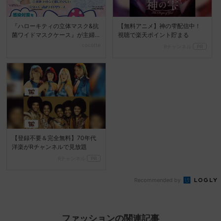
『ハローキティの立体マスク&抗
【無料アニメ】神の雫配信中！
菌ワイドマスクケース』が主婦
視聴で楽天ポイント貯まる
と生活社より5月28日...
cocotte
Rチャンネル
PR
【登録不要＆完全無料】70年代
洋楽がRチャンネルで見放題
Rチャンネル
PR
Recommended by
ファッションの関連記事