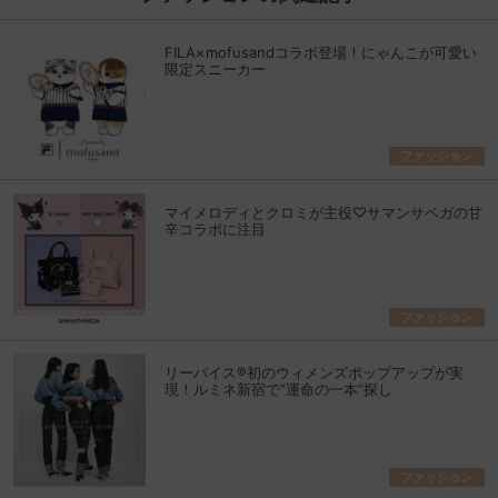
FILA×mofusandコラボ登場！にゃんこが可愛い
限定スニーカー
ファッション
マイメロディとクロミが主役♡サマンサベガの甘
辛コラボに注目
ファッション
リーバイス®初のウィメンズポップアップが実
現！ルミネ新宿で“運命の一本”探し
ファッション