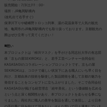
販売開始：7/3(土)11：00-
場所：JR亀岡駅構内
(改札出て右手すぐ)
保津川下りや嵯峨野トロッコ列車、湯の花温泉等で人気の観光
地、亀岡市のJR亀岡駅構内でも取り扱っております。京都観光の
際はぜひ立寄って見てください！
◼️想い
本プロジェクトは「柿渋マスク」を手がける同志社大学の有志団
体「京もの屋SEKIROKU」と、若手工芸ベンチャー合同会社
KASASAGIのコラボレーションプロジェクトです。京もの屋
SEKIROKUは、コロナで厳しい状況下にある職人にいち早く目を
向け、京都由来の技術を駆使した製品開発を通して京都の魅力を
発信することをコンセプトに立ち上がりました。そこで合同会社
KASASAGIが掲げる経営理念「経年美化」という価値観を広める
という点と深く相関性があり、本プロジェクトを走らせる事にな
りました。両社共に職人の美学を製品を通して体現し、より日本
の手仕事に目を向けて頂きたい。そんな想いで日々邁進していま