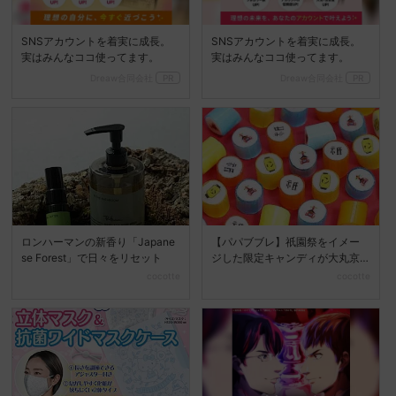
SNSアカウントを着実に成長。
SNSアカウントを着実に成長。
実はみんなココ使ってます。
実はみんなココ使ってます。
Dreaw合同会社
PR
Dreaw合同会社
PR
ロンハーマンの新香り「Japane
【パパブブレ】祇園祭をイメー
se Forest」で日々をリセット
ジした限定キャンディが大丸京
都店に登場♡
cocotte
cocotte