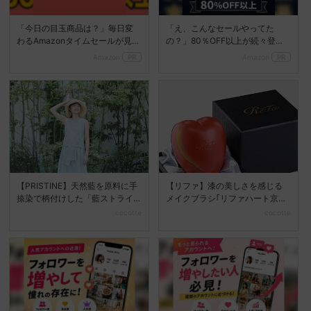
「今日の目玉商品は？」毎日変
「え、こんなセールやってた
わるAmazonタイムセールが見逃
の？」80％OFF以上が続々登
せない
場！Amazonの本気が...
Amazon
PR
Amazon
PR
【PRISTINE】天然藍を原料に手
【リファ】漆の美しさを感じる
捺染で柄付けした「藍ストライ
メイクブラシ｢リファハート京
プシリーズ」が登...
都｣を発売♪
cocotte
cocotte