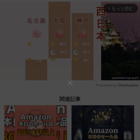
もっと読む
arrow_forward_ios
Powered by 
GliaStudios
Mute
関連記事