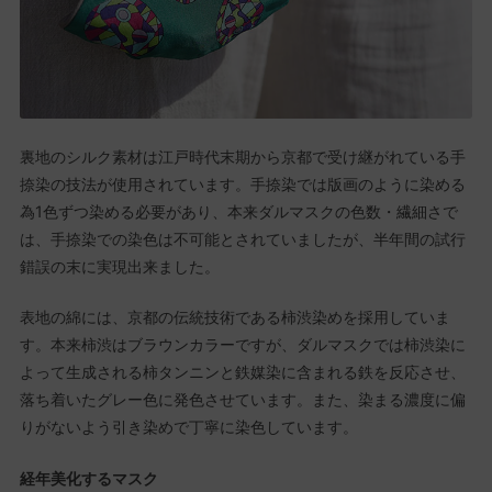
裏地のシルク素材は江戸時代末期から京都で受け継がれている手
捺染の技法が使用されています。手捺染では版画のように染める
為1色ずつ染める必要があり、本来ダルマスクの色数・繊細さで
は、手捺染での染色は不可能とされていましたが、半年間の試行
錯誤の末に実現出来ました。
表地の綿には、京都の伝統技術である柿渋染めを採用していま
す。本来柿渋はブラウンカラーですが、ダルマスクでは柿渋染に
よって生成される柿タンニンと鉄媒染に含まれる鉄を反応させ、
落ち着いたグレー色に発色させています。また、染まる濃度に偏
りがないよう引き染めで丁寧に染色しています。
経年美化するマスク