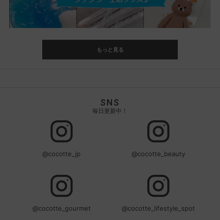
もっと見る
SNS
毎日更新中！
@cocotte_jp
@cocotte_beauty
@cocotte_gourmet
@cocotte_lifestyle_spot