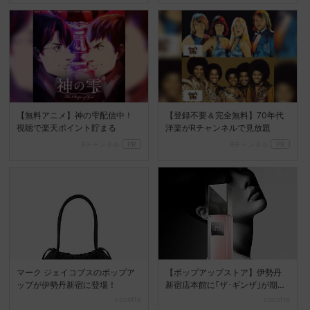
【無料アニメ】神の雫配信中！
【登録不要＆完全無料】70年代
視聴で楽天ポイント貯まる
洋楽がRチャンネルで見放題
Rチャンネル
PR
Rチャンネル
PR
マーク ジェイコブスのポップア
【ポップアップストア】伊勢丹
ップが伊勢丹新宿に登場！
新宿店本館に｢ザ･ギンザ｣が期間
限定で登場♪
cocotte
cocotte