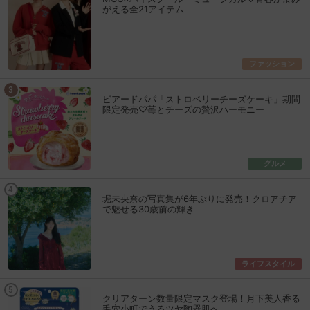
がえる全21アイテム
ファッション
ビアードパパ「ストロベリーチーズケーキ」期間
限定発売♡苺とチーズの贅沢ハーモニー
グルメ
堀未央奈の写真集が6年ぶりに発売！クロアチア
で魅せる30歳前の輝き
ライフスタイル
クリアターン数量限定マスク登場！月下美人香る
毛穴小町でうるツヤ陶器肌へ