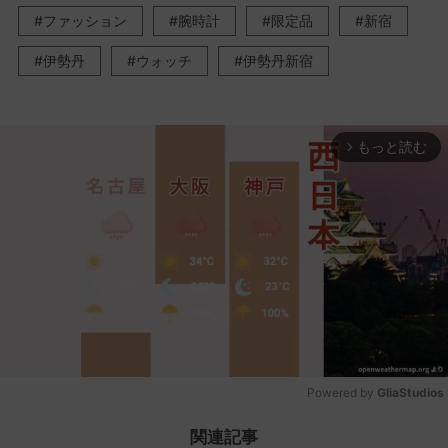
ファッション
腕時計
限定品
新宿
伊勢丹
ウォッチ
伊勢丹新宿
もっと読む
arrow_forward_ios
Powered by 
GliaStudios
Mute
関連記事