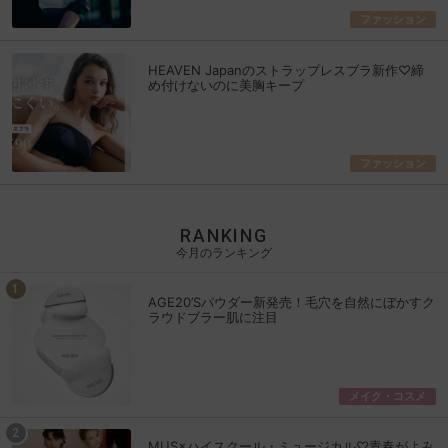
ファッション
HEAVEN Japanのストラップレスブラ新作♡締
め付けないのに美胸キープ
ファッション
RANKING
今月のランキング
AGE20’Sパウダー新発売！毛穴を自然にぼかすク
ラウドブラー肌に注目
メイク・コスメ
MUS×ハイスクール・ミュージカル♡青春がよみ