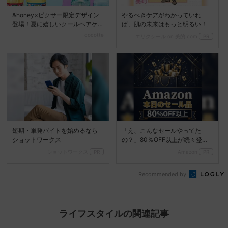
&honey×ピクサー限定デザイン
やるべきケアがわかっていれ
登場！夏に嬉しいクールヘアケ
ば、肌の未来はもっと明るい！
アをチェック
cocotte
エリクシール on 美的.com
PR
短期・単発バイトを始めるなら
「え、こんなセールやってた
ショットワークス
の？」80％OFF以上が続々登
場！Amazonの本気が...
ショットワークス
PR
Amazon
PR
Recommended by
ライフスタイルの関連記事