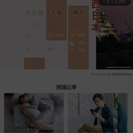
もっと読む
arrow_forward_ios
Powered by 
GliaStudios
Mute
関連記事