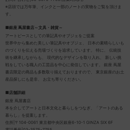
※店頭では万年筆、インクと一部のノートの実物をご覧を頂けま
す。
■銀座 蔦屋書店～文具・雑貨～
アートピースとしての筆記具やオブジェをご提案
世界中から集めた美しい筆記具やオブジェ、 日本の素晴らしいも
のづくりを伝える売場づくりを追求しています。 特に、 伝統技
術を継承しながらも、 現代的なデザインを取り入れ、 新しい挑
戦をしている職人の工芸品を中心に発信しています。 銀座 蔦屋
書店限定の商品も多数取り揃えておりますので、 東京銀座のお土
産品探しにも是⾮、 お立ち寄りください。
■店舗詳細
銀座 蔦屋書店
本を介してアートと⽇本⽂化と暮らしをつなぎ、「アートのある
暮らし」を提案します。
住所|〒104-0061 東京都中央区銀座6-10-1 GINZA SIX 6F
電話番号|03-3575-7755