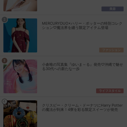
美容
MERCURYDUO×ハリー・ポッターの特別コレク
ション♡魔法界を纏う限定アイテム登場
ファッション
小倉唯の写真集『ゆいま～る』発売♡沖縄で魅せ
る30代への新たな一歩
ライフスタイル
クリスピー・クリーム・ドーナツにHarry Potter
の魔法が到来！4寮を彩る限定スイーツが発売