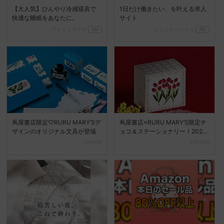
【大人気】ひんやり冷感寝具で
1日だけ働きたい、を叶える求人
快適な睡眠をあなたに。
サイト
アイリスプラザ
PR
ショットワークス
PR
蔦屋書店限定♡RURU MARY’Sデ
蔦屋書店×RURU MARY’S限定チ
ザインのオリジナル文具が登場
ョコ＆ステーショナリー！2025
年冬新作
cocotte
cocotte