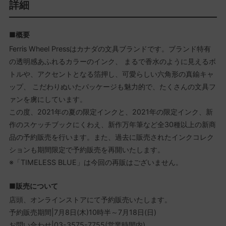
詳細
■概要
Ferris Wheel Pressはカナダの文具ブランドです。ブランド特有
の透明感あふれるカラーのインク、 まるで香水のように見えるボ
トルや、アクセントとなる箔押し、可愛らしい六角形の真鍮キャ
ップ、 こだわりぬいたパッケージも魅力的で、たくさんの文具フ
ァンを虜にしています。
この度、2021年の夏の限定インクと、2021年の限定インク、新
作のスケッチブックにくわえ、新作万年筆など全30種以上の新商
品の予約販売を行います。また、過去に販売されたインクコレク
ションも期間限定で予約販売を再開いたします。
※「TIMELESS BLUE」は今回の再販はございません。
■販売について
店頭、オンラインストアにて予約販売いたします。
予約販売期間|7月8日(木)10時半～7月18日(日)
お問い合わせ|03-3575-7755(営業時間内)