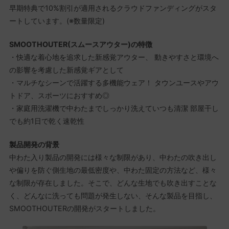
早期特典で10%割引が適用されるクラウドファンディングがスタ
ートしています。(※数量限定)
SMOOTHOUTER(スムースアウター)の特徴
・快適な着心地を追求した新感覚アウター、 動きやすさと環境へ
の影響を考慮した新感覚ギアとして
・マルチなシーンで活躍する多機能ウェア！ タウンユースやアウ
トドア、スポーツにおすすめ◎
・家庭用洗濯機で中わたまでしっかり洗えていつも清潔 部屋干し
でも約1日で乾く速乾性
製品開発の背景
中わた入り製品の開発には様々な制限があり、中わたの吹き出し
や偏りを防ぐ側生地の最低密度や、中わた固定の方法など、様々
な制限が存在しました。そこで、どんな生地でも吹き出すことな
く、どんなに洗っても問題が発生しない、そんな製品を目指し、
SMOOTHOUTERの開発がスタートしました。