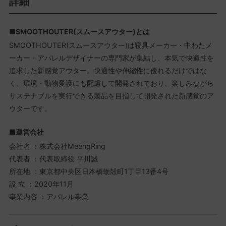
詳細
■SMOOTHOUTER(スムースアウター)とは
SMOOTHOUTER(スムースアウター)は寝具メーカー・中わたメ
ーカー・アパレルデザイナーの専門家が集結し、本気で快適性を
追求した新感覚アウター。快適性や伸縮性に優れるだけではな
く、環境・動物愛護にも配慮して開発されており、楽しみながら
サステナブルを実行できる製品を目指して開発された新感覚のア
ウターです。
■運営会社
会社名 ：株式会社MeengRing
代表者 ：代表取締役 平川誠
所在地 ：東京都中央区日本橋蛎殻町1丁目13番4号
設 ⽴ ：2020年11⽉
事業内容 ：アパレル事業