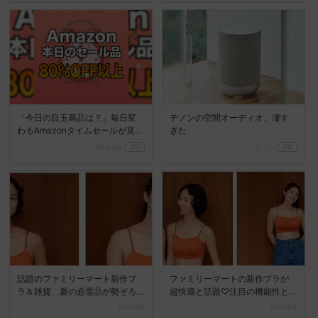
「今日の目玉商品は？」毎日変
デノンの空間オーディオ、凄す
わるAmazonタイムセールが見逃
ぎた
せない
Amazon
PR
デノン
PR
話題のファミリーマート新作ブ
ファミリーマートの新作ブラが
ラ＆雑貨、夏の必需品が勢ぞろ
超快適と話題♡注目の機能性と
い
は？
cocotte
cocotte