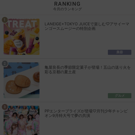
RANKING
今月のランキング
LANEIGE×TOKYO JUICEで楽しむ♡アサイーマ
ンゴースムージーの特別企画
美容
亀屋良長の季節限定菓子が登場！五山の送り火を
彩る京都の夏土産
グルメ
PPエンタープライズが登場♡月刊少年チャンピ
オン9月特大号で夢の共演