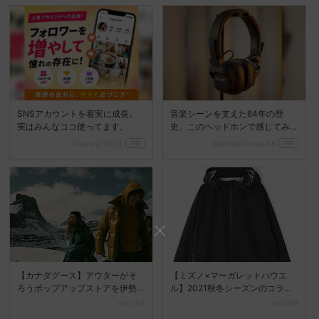
SNSアカウントを着実に成長。
音楽シーンを支えた64年の歴
実はみんなココ使ってます。
史、このヘッドホンで感じてみ
て
Dreaw合同会社
PR
Marshall Group AB
PR
【カナダグース】アウターがそ
【ミズノ×マーガレットハウエ
ろうポップアップストアを伊勢
ル】2021秋冬シーズンのコラボ
丹新宿店にて開催♡
アイテムは、都会でも...
cocotte
cocotte