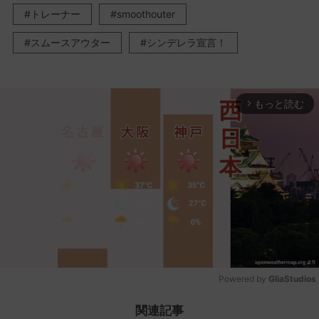
トレーナー
smoothouter
スムースアウター
シンデレラ宣言！
もっと読む
arrow_forward_ios
Powered by 
GliaStudios
Mute
関連記事