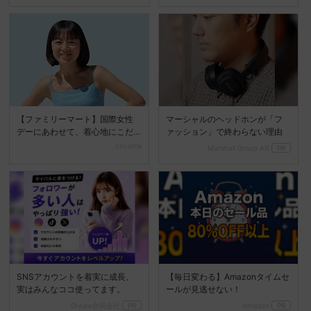
【ファミリーマート】国際女性
マーシャルのヘッドホンが「フ
デーにあわせて、着心地にこだ
ァッション」で終わらない理由
わった｢ブラウェア｣を発...
cocotte
Marshall Group AB
PR
SNSアカウントを着実に成長。
【毎日変わる】Amazonタイムセ
実はみんなココ使ってます。
ールが見逃せない！
Dreaw合同会社
PR
Amazon
PR