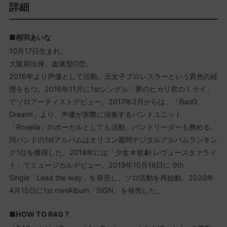
詳細
■相羽あいな
10月17日生まれ。
大阪府出身。血液型O型。
2016年より声優として活動。元女子プロレスラーという異色の経
歴をもつ。2016年11月に1stシングル「夢のヒカリ君のミライ」
でソロアーティストデビュー。2017年2月からは、「BanG
Dream!」より、声優が実際に演奏するバンドユニット
「Roselia」のボーカルとしても活動、バンドリーダーも務める。
同バンドの1stアルバムはオリコン週間デジタルアルバムランキン
グ1位を獲得した。2018年には「少女☆歌劇 レヴュースタァライ
ト」でミュージカルデビュー。2019年10月16日に 0th
Single「Lead the way」を発売し、ソロ活動を再始動。2020年
4月15日に1st miniAlbum「SiGN」を発売した。
■HOW TO R4G ?