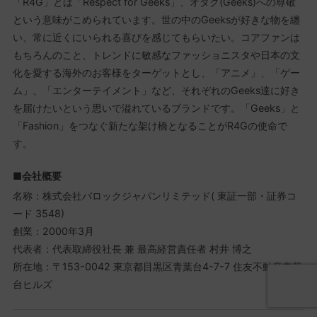
「R4G」とは「Respect for Geeks」、オタク(Geeks)への尊敬
という意味がこめられています。世の中のGeeksが好きな物を纏
い、常に近くにいられる喜びを感じてもらいたい。コアファンは
もちろんのこと、トレンドに敏感なファッショニスタや日本の文
化を愛する海外のお客様をターゲットとし、「アニメ」、「ゲー
ム」、「エンターテイメント」など、それぞれのGeeks達に好き
を届けたいという思いで溢れているブランドです。「Geeks」と
「Fashion」をつなぐ新たな架け橋となることがR4Gの使命で
す。
■会社概要
名称：株式会社バロックジャパンリミテッド( 東証一部・証券コ
ード 3548)
創業：2000年3月
代表者：代表取締役社長 兼 最高経営責任者 村井 博之
所在地：〒153-0042 東京都目黒区青葉台4-7-7 住友不動産青葉
台ヒルズ