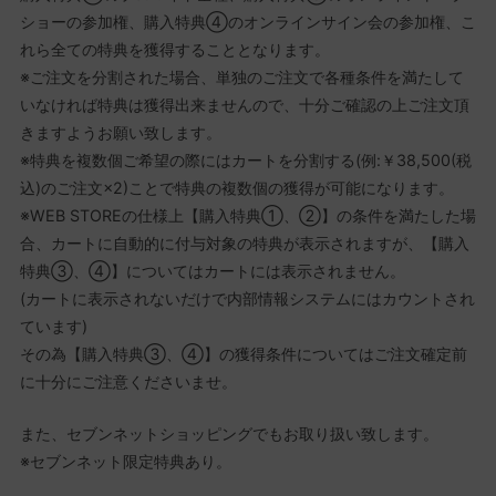
ショーの参加権、購入特典④のオンラインサイン会の参加権、こ
れら全ての特典を獲得することとなります。
※ご注文を分割された場合、単独のご注文で各種条件を満たして
いなければ特典は獲得出来ませんので、十分ご確認の上ご注文頂
きますようお願い致します。
※特典を複数個ご希望の際にはカートを分割する(例:￥38,500(税
込)のご注文×2)ことで特典の複数個の獲得が可能になります。
※WEB STOREの仕様上【購入特典①、②】の条件を満たした場
合、カートに自動的に付与対象の特典が表示されますが、【購入
特典③、④】についてはカートには表示されません。
(カートに表示されないだけで内部情報システムにはカウントされ
ています)
その為【購入特典③、④】の獲得条件についてはご注文確定前
に十分にご注意くださいませ。
また、セブンネットショッピングでもお取り扱い致します。
※セブンネット限定特典あり。