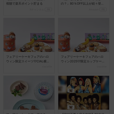
視聴で楽天ポイント貯まる
の？」80％OFF以上が続々登
場！Amazonの本気が...
Rチャンネル
PR
Amazon
PR
フェアリーケーキフェアのハロ
フェアリーケーキフェアのハロ
ウィン限定スイーツ♡CIAL横浜
ウィン2025♡限定カップケーキ
に登場
＆ネコクッキーが登場
cocotte
cocotte