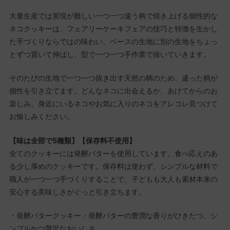
大量生産では実現が難しい一つ一つ違う柄で焼き上げる個性的な
ネコクッキーは、フェアリーケーキフェアの技巧と特徴を生かし
た手づくりならではの味わい。ベースの生地に別の生地をちょっ
とずつ置いて伸ばし、型で一つ一つ手作業で抜いていきます。
そのたびの生地で一つ一つ抜き出す天然の柄のため、違った柄が
個性を引き立てます。どんなネコに出会えるか、あけてからのお
楽しみ。身近にいるネコやお気に入りのネコをアレコレ見つけて
お愉しみください。
【味は全部で5種類】【保存料不使用】
全てのクッキーには発酵バターを使用しています。食べ応えのあ
る少し厚めのクッキーです。保存料は使わず、シンプルな材料で
職人が一つ一つ手づくりすることで、子どもも大人も素材本来の
安心する美味しさがぐっと引き立ちます。
・発酵バタークッキー：発酵バターの豊潤な香りがひきたつ、シ
ンプルかつ贅沢なおいしさ。