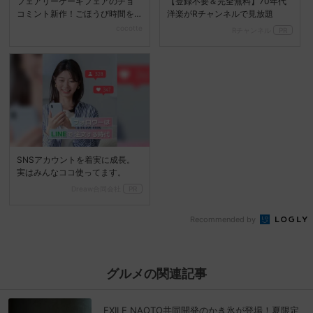
フェアリーケーキフェアのチョ
【登録不要＆完全無料】70年代
コミント新作！ごほうび時間を
洋楽がRチャンネルで見放題
彩る限定スイーツに注目
cocotte
Rチャンネル
PR
SNSアカウントを着実に成長。
実はみんなココ使ってます。
Dreaw合同会社
PR
Recommended by
グルメの関連記事
EXILE NAOTO共同開発のかき氷が登場！夏限定