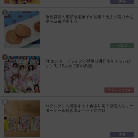
美容
亀屋良長の季節限定菓子が登場！五山の送り火を
彩る京都の夏土産
グルメ
PPエンタープライズが登場♡月刊少年チャンピ
オン9月特大号で夢の共演
ライフスタイル
ロクシタンの特別キット再販決定！話題のウォー
ターシール付き限定セットに注目
美容