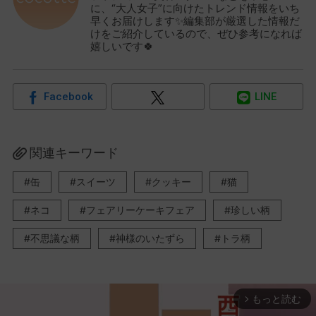
に、“大人女子”に向けたトレンド情報をいち
早くお届けします✨編集部が厳選した情報だ
けをご紹介しているので、ぜひ参考になれば
嬉しいです🍀
Facebook
LINE
関連キーワード
缶
スイーツ
クッキー
猫
ネコ
フェアリーケーキフェア
珍しい柄
不思議な柄
神様のいたずら
トラ柄
もっと読む
arrow_forward_ios