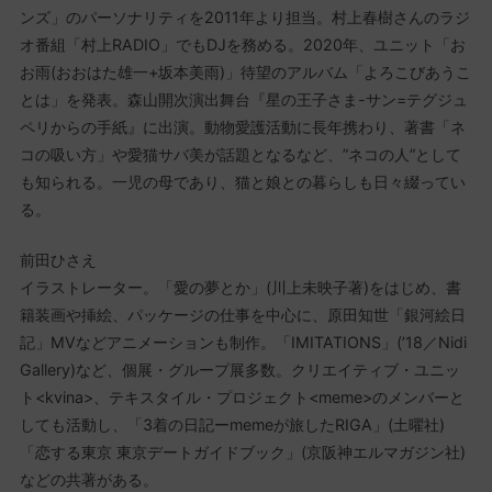
ンズ」のパーソナリティを2011年より担当。村上春樹さんのラジ
オ番組「村上RADIO」でもDJを務める。2020年、ユニット「お
お雨(おおはた雄一+坂本美雨)」待望のアルバム「よろこびあうこ
とは」を発表。森山開次演出舞台『星の王子さま-サン=テグジュ
ペリからの手紙』に出演。動物愛護活動に長年携わり、著書「ネ
コの吸い方」や愛猫サバ美が話題となるなど、”ネコの人”として
も知られる。一児の母であり、猫と娘との暮らしも日々綴ってい
る。
前田ひさえ
イラストレーター。「愛の夢とか」(川上未映子著)をはじめ、書
籍装画や挿絵、パッケージの仕事を中心に、原田知世「銀河絵日
記」MVなどアニメーションも制作。「IMITATIONS」(’18／Nidi
Gallery)など、個展・グループ展多数。クリエイティブ・ユニッ
ト<kvina>、テキスタイル・プロジェクト<meme>のメンバーと
しても活動し、「3着の日記ーmemeが旅したRIGA」(土曜社)
「恋する東京 東京デートガイドブック」(京阪神エルマガジン社)
などの共著がある。