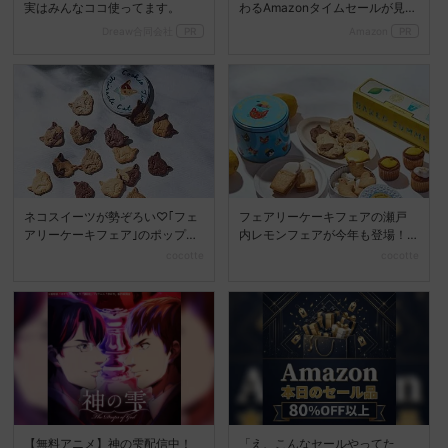
実はみんなココ使ってます。
わるAmazonタイムセールが見逃
せない
Dreaw合同会社
PR
Amazon
PR
ネコスイーツが勢ぞろい♡｢フェ
フェアリーケーキフェアの瀬戸
アリーケーキフェア｣のポップア
内レモンフェアが今年も登場！
ップストアがアトレ吉...
限定レモンスイーツ特集
cocotte
cocotte
【無料アニメ】神の雫配信中！
「え、こんなセールやってた