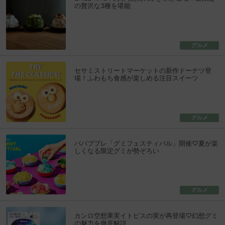
の贅沢な3種を堪能
グルメ
セサミストリートマーケットの新作ドーナツ登
場！ふわもち食感が楽しめる注目スイーツ
グルメ
パパブブレ「グミフェスティバル」開催♡夏が楽
しくなる限定グミが勢ぞろい
グルメ
カンロ空想果実イトピスの実が再登場♡幻想グミ
の魅力を徹底解説