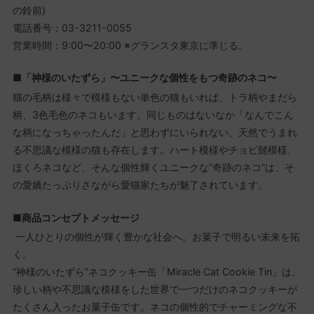
の鈴前)
電話番号：03-3211-0055
営業時間：9:00〜20:00 ※グランスタ東京に準じる。
■「神様のいたずら」〜ユニークな個性をもつ奇跡のネコ〜
猫の毛柄は様々で模様もない単色の猫もいれば、トラ柄やまだら
柄、3色毛色のネコもいます。同じものはないなか「なんでこん
な柄になっちゃったんだ」と思わずにいられない、天然でうまれ
る不思議な模様の猫も存在します。ハート模様やチョビ髭模様、
ほくろネコなど、そんな個性輝くユニークな”奇跡のネコ”は、そ
の愛嬌たっぷりさながら愛猫家たちが魅了されています。
■商品コンセプトメッセージ
一人ひとりの個性が輝く豊かな社会へ。お菓子で明るい未来を拓
く。
“神様のいたずら”ネコクッキー缶「Miracle Cat Cookie Tin」は、
珍しい柄や不思議な模様をした世界で一つだけのネコクッキーが
たくさん入ったお菓子缶です。ネコの個性的でチャーミングな不