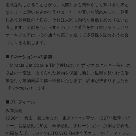
思議な柄もさることながら、人間社会も自分らしく輝ける世界と
なるように願いを込めて作りました。お互いを認めあって、尊重
しあう多様性の大切さ。それは人間も動物や自然も変わりないと
考えます。笑顔をもたらすたのしいお菓子を作り続けるフェアリ
ケーキフェアは、心が通うお菓子を通じて多様性を認めあう社会
づくりを応援します。
■ドネーションへの参加
「Miracle Cat Cookie Tin (“神様のいたずら”ネコクッキー缶)」の
収益の一部は、捨てられた動物を保護し新しい里親を見つける活
動を行う動物愛護団体へ寄付いたします。詳細が決まりましたら
HPでお知らせします。
■プロフィール
坂本美雨
1980年、音楽一家に生まれ、東京とNYで育つ。1997年歌手デビ
ュー。音楽活動に加え、執筆活動、ナレーション、演劇など表現
の幅を広げ、ラジオではTOKYO FM他全国ネットの「ディアフレ