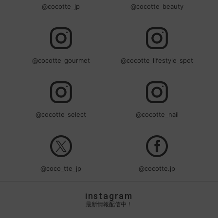
@cocotte_jp
@cocotte_beauty
@cocotte_gourmet
@cocotte_lifestyle_spot
@cocotte_select
@cocotte_nail
@coco_tte_jp
@cocotte.jp
instagram
最新情報配信中！