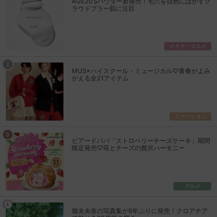
AGE20’Sパウダー新発売！毛穴を自然にぼかすク
ラウドブラー肌に注目
メイク・コスメ
MUS×ハイスクール・ミュージカル♡青春がよみ
がえる全21アイテム
ファッション
ビアードパパ「ストロベリーチーズケーキ」期間
限定発売♡苺とチーズの贅沢ハーモニー
グルメ
堀未央奈の写真集が6年ぶりに発売！クロアチア