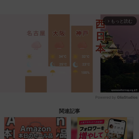
もっと読む
arrow_forward_ios
Powered by 
GliaStudios
Mute
関連記事