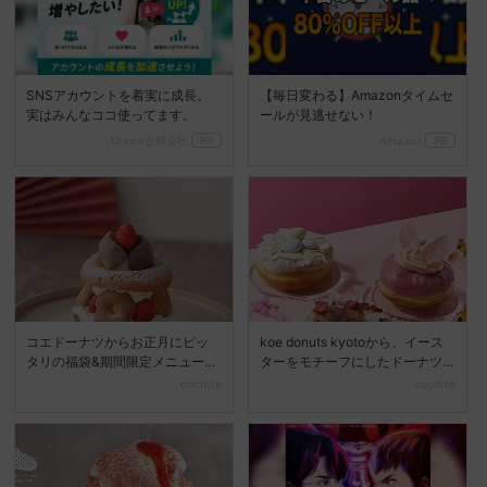
SNSアカウントを着実に成長。
【毎日変わる】Amazonタイムセ
実はみんなココ使ってます。
ールが見逃せない！
Dreaw合同会社
PR
Amazon
PR
コエドーナツからお正月にピッ
koe donuts kyotoから、イース
タリの福袋&期間限定メニューが
ターをモチーフにしたドーナツ
登場!
が登場☆
cocotte
cocotte