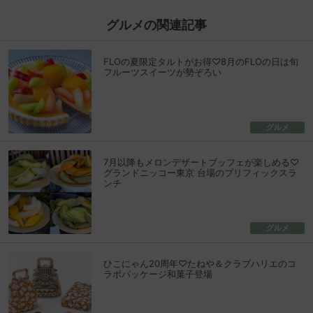
グルメの関連記事
FLOの夏限定タルトがお得♡8月のFLOの日は旬
フルーツスイーツが勢ぞろい
グルメ
7月以降もメロンデザートブッフェが楽しめる♡
グランドニッコー東京 台場のプリフィックスラ
ンチ
グルメ
ひこにゃん20周年♡たねや＆クラブハリエのコ
ラボパッケージ和菓子登場