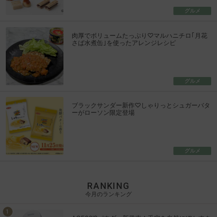
グルメ
肉厚でボリュームたっぷり♡マルハニチロ｢月花
さば水煮缶｣を使ったアレンジレシピ
グルメ
ブラックサンダー新作♡しゃりっとシュガーバタ
ーがローソン限定登場
グルメ
RANKING
今月のランキング