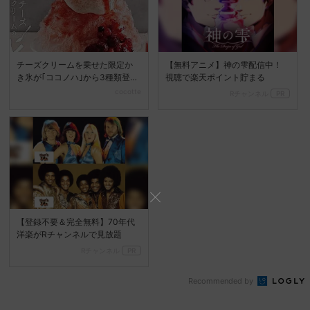
チーズクリームを乗せた限定か
【無料アニメ】神の雫配信中！
き氷が｢ココノハ｣から3種類登場
視聴で楽天ポイント貯まる
♪
cocotte
Rチャンネル
PR
【登録不要＆完全無料】70年代
洋楽がRチャンネルで見放題
Rチャンネル
PR
Recommended by