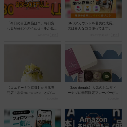
「今日の目玉商品は？」毎日変
SNSアカウントを着実に成長。
わるAmazonタイムセールが見逃
実はみんなココ使ってます。
せない
Amazon
PR
Dreaw合同会社
PR
【コエドーナツ京都】かき氷専
【koe donuts】人気のおはぎド
門店「氷舎mamatoko」との”京
ーナツに季節限定フレーバーが
かき氷第1弾フェ...
登場♡
cocotte
cocotte