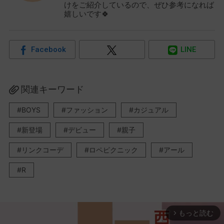
けをご紹介しているので、ぜひ参考になれば
嬉しいです🍀
Facebook
LINE
関連キーワード
BOYS
ファッション
カジュアル
新登場
デビュー
親子
リンクコーデ
ロペピクニック
アール
R
もっと読む
arrow_forward_ios