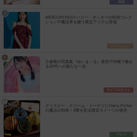
美容
MERCURYDUO×ハリー・ポッターの特別コレク
ション♡魔法界を纏う限定アイテム登場
ファッション
小倉唯の写真集『ゆいま～る』発売♡沖縄で魅せ
る30代への新たな一歩
ライフスタイル
クリスピー・クリーム・ドーナツにHarry Potter
の魔法が到来！4寮を彩る限定スイーツが発売
グルメ