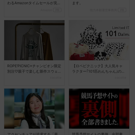
わるAmazonタイムセールが見逃
ます。
せない
Amazon
PR
他力本願運営事務局
PR
ROPE’PICNIC×チャンピオン限定
【ロペピクニック】大人気キャ
別注♡親子で楽しむ新作スウェ
ラクター｢101匹わんちゃん｣のス
ット
ペシャルアイテムが...
cocotte
cocotte
アクセンチュアが追求する「最
競馬予想サイトの裏側、全部書