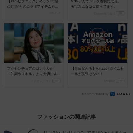
【ロペピクニック】キリン“午後
SNSアカウントを着実に成長。
の紅茶”とのコラボアイテムを発
実はみんなココ使ってます。
売♡
cocotte
Dreaw合同会社
PR
アクセンチュアのコンサルが
【毎日変わる】Amazonタイムセ
「知識やスキル」より大切にす
ールが見逃せない！
る視点
アクセンチュア
PR
Amazon
PR
Recommended by
ファッションの関連記事
MULGA×サンリオコラボ♡遊び心あふれるキャ