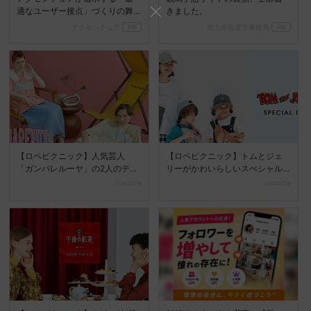
適なユーザー接点」づくりの舞
きました。
台裏
アクセンチュア
PR
他力本願運営事務局
PR
【ロペピクニック】人気芸人
【ロペピクニック】トムとジェ
「ガンバレルーヤ」の2人のテー
リーがかわいらしいスぺシャル
マカラーに合わせたコラボ...
アイテムを発売☆
cocotte
cocotte