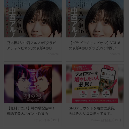
乃木坂46･中西アルノが｢グラビ
【グラビアチャンピオン】VOL.8
アチャンピオン｣の表紙&巻頭に
の表紙&巻頭グラビアに中西アル
登場!
ノが登場♪
cocotte
cocotte
【無料アニメ】神の雫配信中！
SNSアカウントを着実に成長。
視聴で楽天ポイント貯まる
実はみんなココ使ってます。
Rチャンネル
PR
Dreaw合同会社
PR