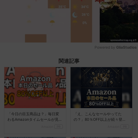
Powered by 
GliaStudios
Mute
関連記事
「今日の目玉商品は？」毎日変
「え、こんなセールやってた
わるAmazonタイムセールが見逃
の？」80％OFF以上が続々登
せない
場！Amazonの本気が...
Amazon
PR
Amazon
PR