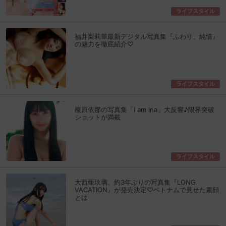
ライフスタイル
福井梨莉華最新デジタル写真集『ふわり、純情』
の魅力を徹底紹介♡
ライフスタイル
榎原依那の写真集「I am Ina」大反響♪限界突破
ショットが満載
ライフスタイル
大西亜玖璃、約3年ぶりの写真集『LONG
VACATION』が発売決定♡ベトナムで見せた素顔
とは