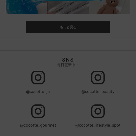
もっと見る
SNS
毎日更新中！
@cocotte_jp
@cocotte_beauty
@cocotte_gourmet
@cocotte_lifestyle_spot