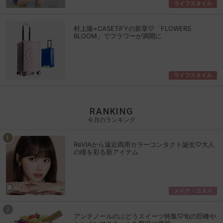
ライフスタイル
村上隆×CASETiFYの新章♡「FLOWERS
BLOOM」でフラワーが満開に
ライフスタイル
RANKING
今月のランキング
ReVIAから遠近両用カラーコンタクト誕生♡大人
の瞳を彩る新アイテム
メイク・コスメ
アンテノールのぶどうスイーツ特集♡旬の巨峰や