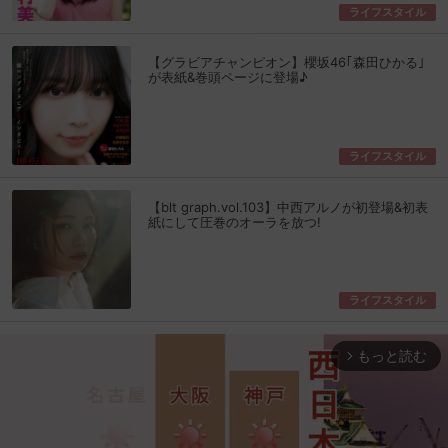
ライフスタイル
【グラビアチャンピオン】櫻坂46｢森田ひかる｣
が表紙&巻頭ページに登場♪
ライフスタイル
【blt graph.vol.103】中西アルノが初登場&初表
紙にして圧巻のオーラを放つ!
ライフスタイル
もっと読む
arrow_forward_ios