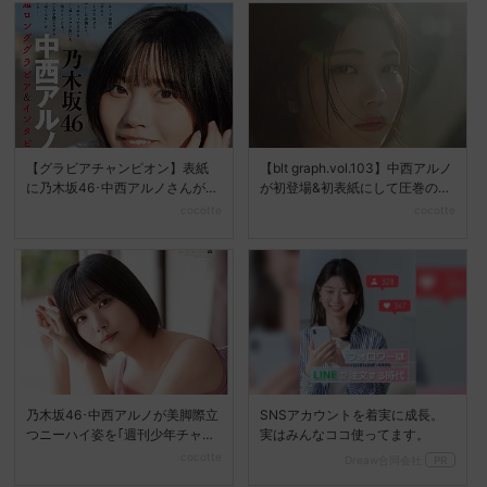
【グラビアチャンピオン】表紙
【blt graph.vol.103】中西アルノ
に乃木坂46･中西アルノさんが登
が初登場&初表紙にして圧巻のオ
場♪
ー...
cocotte
cocotte
乃木坂46･中西アルノが美脚際立
SNSアカウントを着実に成長。
つニーハイ姿を｢週刊少年チャン
実はみんなココ使ってます。
ピオン｣で披露♡
cocotte
Dreaw合同会社
PR