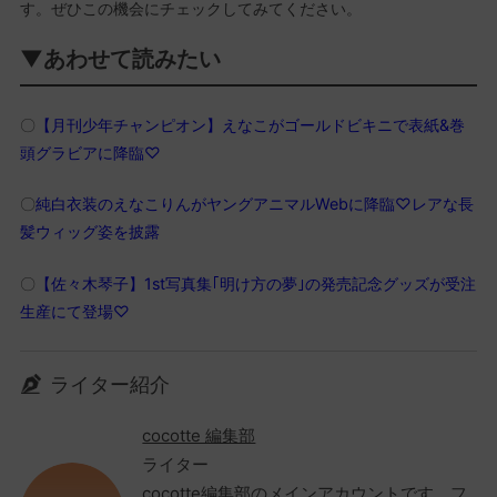
す。ぜひこの機会にチェックしてみてください。
▼あわせて読みたい
〇
【月刊少年チャンピオン】えなこがゴールドビキニで表紙&巻
頭グラビアに降臨♡
〇
純白衣装のえなこりんがヤングアニマルWebに降臨♡レアな長
髪ウィッグ姿を披露
〇
【佐々木琴子】1st写真集｢明け方の夢｣の発売記念グッズが受注
生産にて登場♡
ライター紹介
cocotte 編集部
ライター
cocotte編集部のメインアカウントです。フ