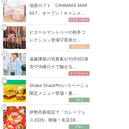
池袋ロフト「CANMAKE MAR
KET」オープン！キャンメ…
メイク・コスメ
ピエールマントゥーの秋冬コ
レクション登場♡星座が…
ファッション
遠藤璃菜の写真集が10月6日発
売♡沖縄ロケで魅せる…
ライフスタイル
Shake Shack®のハラペーニョ
限定メニュー登場！夏…
グルメ
伊勢丹新宿店で「カレーフェ
ス2026」開催！名店38…
グルメ