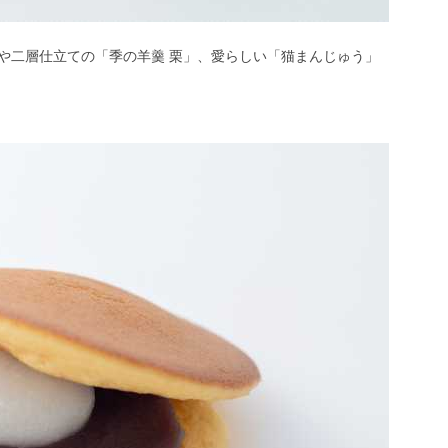
や二層仕立ての「季の羊羹 栗」、愛らしい「猫まんじゅう」