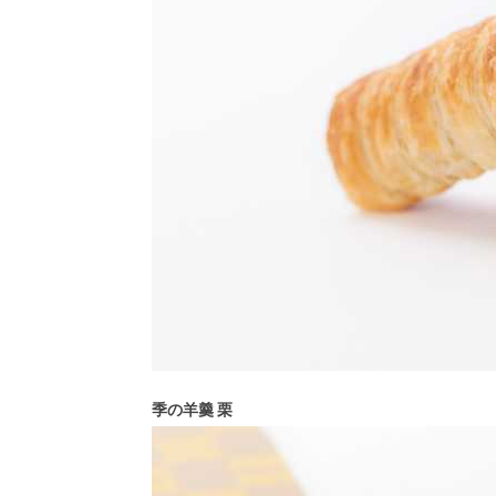
季の羊羹 栗