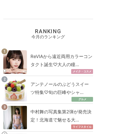
RANKING
今月のランキング
ReVIAから遠近両用カラーコン
タクト誕生♡大人の瞳…
メイク・コスメ
アンテノールのぶどうスイー
ツ特集♡旬の巨峰やシャ…
グルメ
中村舞の写真集第2弾が発売決
定！北海道で魅せる大…
ライフスタイル