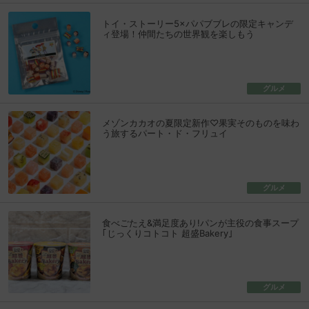
トイ・ストーリー5×パパブブレの限定キャンデ
ィ登場！仲間たちの世界観を楽しもう
グルメ
メゾンカカオの夏限定新作♡果実そのものを味わ
う旅するパート・ド・フリュイ
グルメ
食べごたえ&満足度あり!パンが主役の食事スープ
｢じっくりコトコト 超盛Bakery｣
グルメ