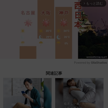
もっと読む
arrow_forward_ios
Powered by 
GliaStudios
Mute
関連記事