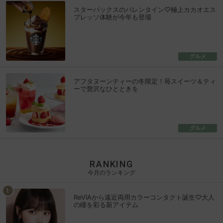
スターバックスのバレンタイン♡極上カカオエス
プレッソ体験が今年も登場
グルメ
アフタヌーンティーの冬限定！苺スイーツ＆ティ
ーで贅沢なひとときを
グルメ
RANKING
今月のランキング
ReVIAから遠近両用カラーコンタクト誕生♡大人
の瞳を彩る新アイテム