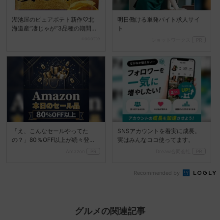
湖池屋のピュアポテト新作♡北
明日働ける単発バイト求人サイ
海道産“凄じゃが”3品種の期間限
ト
定登場
cocotte
ショットワークス
PR
「え、こんなセールやってた
SNSアカウントを着実に成長。
の？」80％OFF以上が続々登
実はみんなココ使ってます。
場！Amazonの本気が...
Amazon
PR
Dreaw合同会社
PR
Recommended by
グルメの関連記事