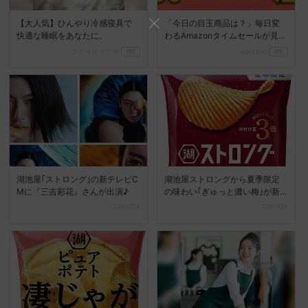
【大人気】ひんやり冷感寝具で
「今日の目玉商品は？」毎日変
快適な睡眠をあなたに。
わるAmazonタイムセールが見逃
せない
アイリスプラザ
PR
Amazon
PR
湖池屋｢ストロング｣の新テレビC
湖池屋ストロングから夏季限定
Mに『三吉彩花』さんが出演♪
の味わい｢ぎゅっと濃い梅｣が新
登場♡
cocotte
cocotte