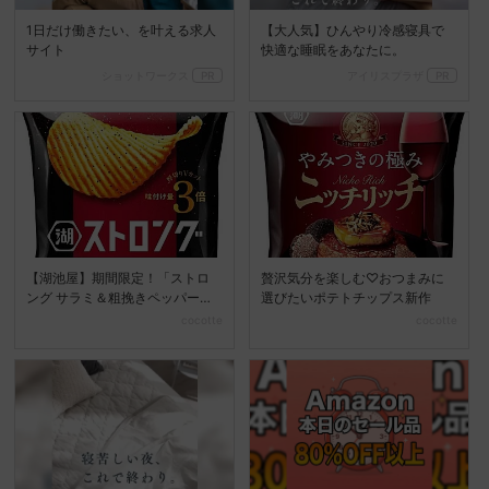
1日だけ働きたい、を叶える求人
【大人気】ひんやり冷感寝具で
サイト
快適な睡眠をあなたに。
ショットワークス
PR
アイリスプラザ
PR
【湖池屋】期間限定！「ストロ
贅沢気分を楽しむ♡おつまみに
ング サラミ＆粗挽きペッパー」
選びたいポテトチップス新作
で贅沢な秋の味わいを
cocotte
cocotte