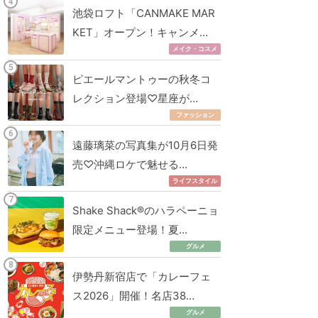
池袋ロフト「CANMAKE MAR
KET」オープン！キャンメ…
メイク・コスメ
ピエールマントゥーの秋冬コ
レクション登場♡星座が…
ファッション
遠藤璃菜の写真集が10月6日発
売♡沖縄ロケで魅せる…
ライフスタイル
Shake Shack®のハラペーニョ
限定メニュー登場！夏…
グルメ
伊勢丹新宿店で「カレーフェ
ス2026」開催！名店38…
グルメ