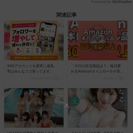
Powered by 
GliaStudios
Mute
関連記事
SNSアカウントを着実に成長。
「今日の目玉商品は？」毎日変
実はみんなココ使ってます。
わるAmazonタイムセールが見逃
せない
Dreaw合同会社
PR
Amazon
PR