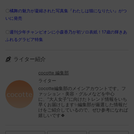
〇
橘舞の魅力が凝縮された写真集『わたしは猫になりたい』がつ
いに発売
〇
週刊少年チャンピオンに小森香乃が初ソロ表紙！17歳の輝きあ
ふれるグラビア特集
ライター紹介
cocotte 編集部
ライター
cocotte編集部のメインアカウントです。フ
ァッション・美容・グルメなどを中心
に、“大人女子”に向けたトレンド情報をいち
早くお届けします✨編集部が厳選した情報だ
けをご紹介しているので、ぜひ参考になれば
嬉しいです🍀