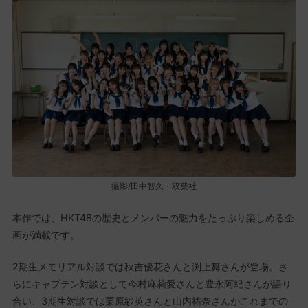
撮影/田中智久・双葉社
本作では、HKT48の歴史とメンバーの魅力をたっぷり楽しめる企
画が満載です。
2期生メモリアル対談では秋吉優花さんと渕上舞さんが登場。さ
らにキャプテン対談として今村麻莉愛さんと豊永阿紀さんが語り
合い、3期生対談では栗原紗英さんと山内祐奈さんがこれまでの