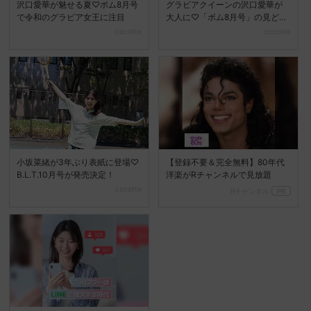
沢口愛華が魅せる夏♡ボム8月号
グラビアクイーンの沢口愛華が
で令和のグラビア女王に注目
大人に♡「ボム8月号」の見どこ
ろ
cocotte
cocotte
小坂菜緒が3年ぶり表紙に登場♡
【登録不要＆完全無料】80年代
B.L.T.10月号が発売決定！
洋楽がRチャンネルで見放題
cocotte
Rチャンネル
PR