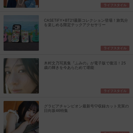
ライフスタイル
CASETiFY×BT21最新コレクション登場！旅気分
を楽しめる限定テックアクセサリー
ライフスタイル
木村文乃写真集『ふみの』が電子版で復活！25
歳の輝きを今あらためて堪能
ライフスタイル
グラビアチャンピオン最新号♡収録カット充実の
日向坂46特集