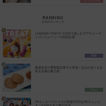
ライフスタイル
RANKING
今月のランキング
LANEIGE×TOKYO JUICEで楽しむ♡アサイーマ
ンゴースムージーの特別企画
美容
亀屋良長の季節限定菓子が登場！五山の送り火を
彩る京都の夏土産
グルメ
PPエンタープライズが登場♡月刊少年チャンピ
オン9月特大号で夢の共演