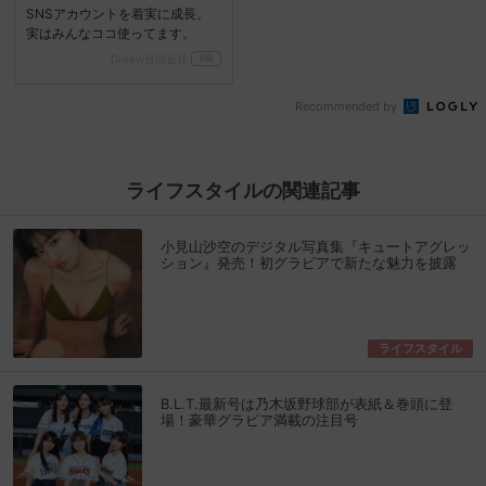
SNSアカウントを着実に成長。
実はみんなココ使ってます。
Dreaw合同会社
PR
Recommended by
ライフスタイルの関連記事
小見山沙空のデジタル写真集『キュートアグレッ
ション』発売！初グラビアで新たな魅力を披露
ライフスタイル
B.L.T.最新号は乃木坂野球部が表紙＆巻頭に登
場！豪華グラビア満載の注目号