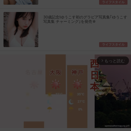
ライフスタイル
30歳記念!ゆうこす初のグラビア写真集｢ゆうこす
写真集 チャーミング｣を発売☆
ライフスタイル
もっと読む
arrow_forward_ios