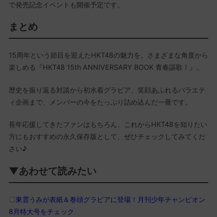
で発売記念イベントも開催予定です。
まとめ
15周年という節目を迎えたHKT48の魅力を、さまざまな角度から
楽しめる『HKT48 15th ANNIVERSARY BOOK 青春謳歌！』。
歴史を振り返る対談から初水着グラビア、笑顔あふれるバラエテ
ィ企画まで、メンバーの今をたっぷり詰め込んだ一冊です。
長年応援してきたファンはもちろん、これからHKT48を知りたい
方にもおすすめの永久保存版として、ぜひチェックしてみてくだ
さい♪
▼あわせて読みたい
〇
東雲うみが表紙＆巻頭グラビアに登場！月刊少年チャンピオン
8月特大号をチェック