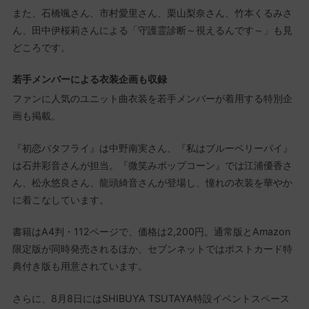
また、石橋颯さん、市村愛里さん、栗山梨奈さん、竹本くるみさ
ん、田中伊桜莉さんによる「守護霊診断～視えるんです～」も見
どころです。
若手メンバーによる衣装企画も収録
ファンに人気のユニット曲衣装を若手メンバーが着用する特別企
画も掲載。
『初恋バタフライ』は中野南実さん、『私はブルーベリーパイ』
は石井彩音さんが担当。『微笑みポップコーン』では江浦優香さ
ん、松永悠良さん、龍頭綺音さんが登場し、憧れの衣装を華やか
に着こなしています。
書籍はA4判・112ページで、価格は2,200円。通常版とAmazon
限定版が同時発売されるほか、セブンネットではポストカード特
典付き版も用意されています。
さらに、8月8日にはSHIBUYA TSUTAYA特設イベントスペース