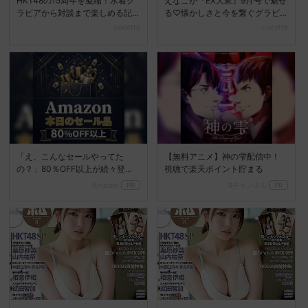
HKT48の15周年を凝縮！水着グ
えなこが『EX大衆』9月号で魅せ
ラビアから対談まで楽しめる記
る♡懐かしさと今を繋ぐグラビ
念ムックが登場
ア旅
cocotte
cocotte
「え、こんなセールやってた
【無料アニメ】神の雫配信中！
の？」80％OFF以上が続々登
視聴で楽天ポイント貯まる
場！Amazonの本気が...
Amazon
PR
Rチャンネル
PR