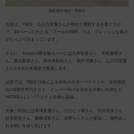
撮影/田中智久・双葉社
注目は、7期生・山川万里愛さんが初めて挑戦する水着グラビ
ア。28ページにわたる「プールの時間」では、フレッシュな魅力
がたっぷり詰まっています。
さらに、Amazon限定版カバーには石井彩音さん、市村愛里さ
ん、栗山梨奈さん、田中伊桜莉さん、福井可憐さん、山川万里愛
さんの6名が水着姿で登場します。
誌面では、7期生13名による本気のスポーツテストや、珍回答続
出の6期生学力テスト、メンバーNo.1を決める大食い対決など、
HKT48らしいバラエティ企画も収録。
大食い対決には井澤美優さん、江口心々華さん、渋井美奈さん、
松永悠良さん、森﨑冴彩さん、長野ららさんが参加し、個性あふ
れる戦いを繰り広げます。