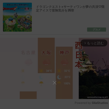
ドラゴンクエスト×サーティワンが夢の共演♡限
定アイスで冒険気分を満喫
グルメ
もっと読む
arrow_forward_ios
Powered by 
GliaStudios