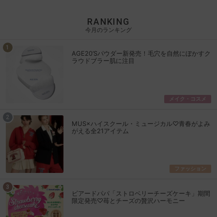
RANKING
今月のランキング
AGE20’Sパウダー新発売！毛穴を自然にぼかすク
ラウドブラー肌に注目
メイク・コスメ
MUS×ハイスクール・ミュージカル♡青春がよみ
がえる全21アイテム
ファッション
ビアードパパ「ストロベリーチーズケーキ」期間
限定発売♡苺とチーズの贅沢ハーモニー