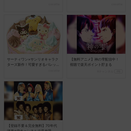
た、アイスケーキが新...
イ・ストーリー / パ...
cocotte
cocotte
サーティワン×サンリオキャラク
【無料アニメ】神の雫配信中！
ターズ新作！可愛すぎるパレッ
視聴で楽天ポイント貯まる
トケーキ登場
cocotte
Rチャンネル
PR
【登録不要＆完全無料】70年代
洋楽がRチャンネルで見放題