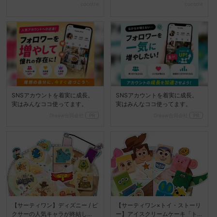
が新登場♡
トケーキに注目
cocotte
cocotte
SNSアカウントを着実に成長。
SNSアカウントを着実に成長。
実はみんなココ使ってます。
実はみんなココ使ってます。
Dreaw合同会社
PR
Dreaw合同会社
PR
【サーティワン】ディズニー / ピ
【サーティワン×トイ・ストーリ
クサーの人気キャラが終結し
ー】アイスクリームケーキ「ト