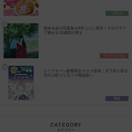
グルメ
堀未央奈の写真集が6年ぶりに発売！クロアチア
で魅せる30歳前の輝き
ライフスタイル
クリアターン数量限定マスク登場！月下美人香る
毛穴小町でうるツヤ陶器肌へ
美容
CATEGORY
カテゴリー