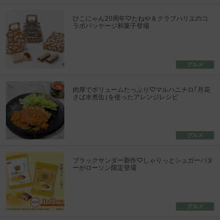
ひこにゃん20周年♡たねや＆クラブハリエのコ
ラボパッケージ和菓子登場
グルメ
肉厚でボリュームたっぷり♡マルハニチロ｢月花
さば水煮缶｣を使ったアレンジレシピ
グルメ
ブラックサンダー新作♡しゃりっとシュガーバタ
ーがローソン限定登場
グルメ