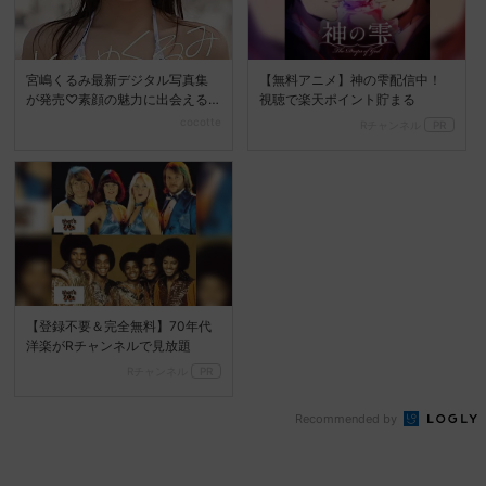
宮嶋くるみ最新デジタル写真集
【無料アニメ】神の雫配信中！
が発売♡素顔の魅力に出会える
視聴で楽天ポイント貯まる
『ときめくるみ』
cocotte
Rチャンネル
PR
【登録不要＆完全無料】70年代
洋楽がRチャンネルで見放題
Rチャンネル
PR
Recommended by