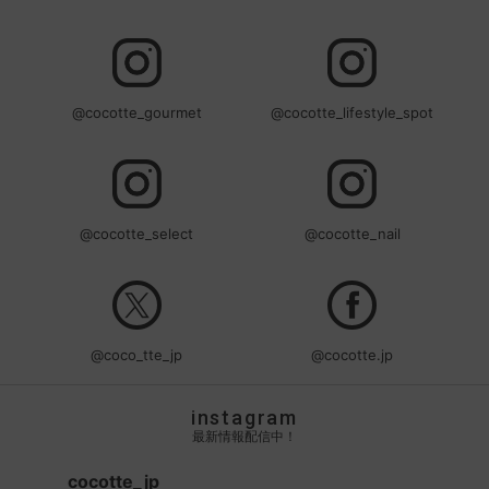
@cocotte_gourmet
@cocotte_lifestyle_spot
@cocotte_select
@cocotte_nail
@coco_tte_jp
@cocotte.jp
instagram
最新情報配信中！
cocotte_jp