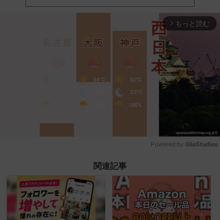
もっと読む
arrow_forward_ios
Powered by 
GliaStudios
Mute
関連記事