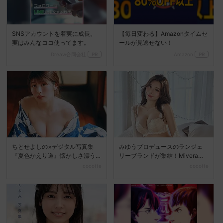
SNSアカウントを着実に成長。
【毎日変わる】Amazonタイムセ
実はみんなココ使ってます。
ールが見逃せない！
Dreaw合同会社
PR
Amazon
PR
ちとせよしの×デジタル写真集
みゆうプロデュースのランジェ
『夏色かえり道』懐かしさ漂う
リーブランドが集結！Mivera＆P
夏の美しさを堪能
OPUP STO...
cocotte
cocotte