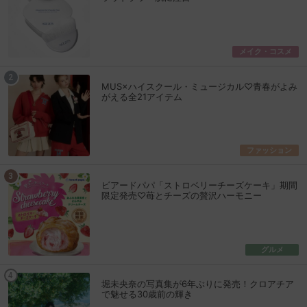
メイク・コスメ
MUS×ハイスクール・ミュージカル♡青春がよみ
がえる全21アイテム
ファッション
ビアードパパ「ストロベリーチーズケーキ」期間
限定発売♡苺とチーズの贅沢ハーモニー
グルメ
堀未央奈の写真集が6年ぶりに発売！クロアチア
で魅せる30歳前の輝き