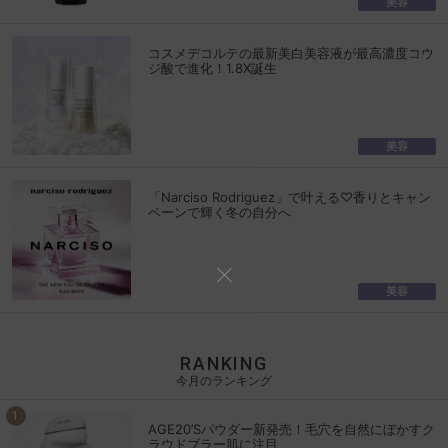
美容
コスメデコルテの最新美白美容液が最高濃度コウ
ジ酸で進化！1.8X誕生
美容
「Narciso Rodriguez」で叶える♡香りとキャン
ペーンで輝く冬の自分へ
美容
RANKING
今月のランキング
AGE20’Sパウダー新発売！毛穴を自然にぼかすク
ラウドブラー肌に注目