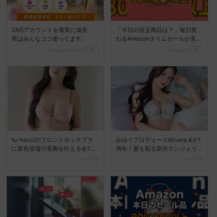
SNSアカウントを着実に成長。
「今日の目玉商品は？」毎日変
実はみんなココ使ってます。
わるAmazonタイムセールが見逃
せない
Dreaw合同会社
PR
Amazon
PR
tu-hacciのフロントホックブラ
みゆうプロデュースMivera &が1
に新色登場♡美胸を叶える全7色
周年！夏を彩る新作ランジェリ
展開へ
ーコレクション...
cocotte
cocotte