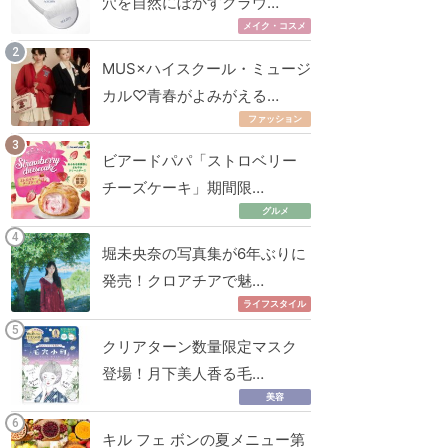
穴を自然にぼかすクラウ…
メイク・コスメ
MUS×ハイスクール・ミュージ
カル♡青春がよみがえる…
ファッション
ビアードパパ「ストロベリー
チーズケーキ」期間限…
グルメ
堀未央奈の写真集が6年ぶりに
発売！クロアチアで魅…
ライフスタイル
クリアターン数量限定マスク
登場！月下美人香る毛…
美容
キル フェ ボンの夏メニュー第