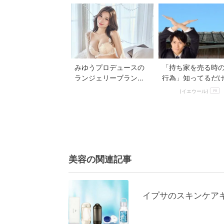
みゆうプロデュースの
「持ち家を売る時の
ランジェリーブランド
行為」知ってるだ
が集結！Mivera＆POP
得する事とは
(イエウール)
PR
UP STO...
美容の関連記事
イプサのスキンケア