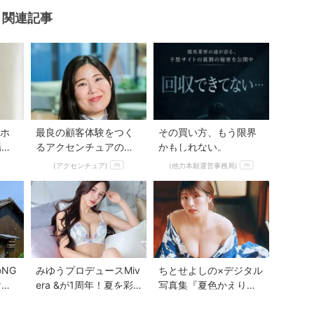
関連記事
Mute
トホ
最良の顧客体験をつく
その買い方、もう限界
場♡
るアクセンチュアのカ
かもしれない。
展開
スタマーフロント領域
(アクセンチュア)
(他力本願運営事務局)
PR
PR
NG
みゆうプロデュースMiv
ちとせよしの×デジタル
けで
era &が1周年！夏を彩
写真集『夏色かえり
る新作ランジェリーコ
道』懐かしさ漂う夏の