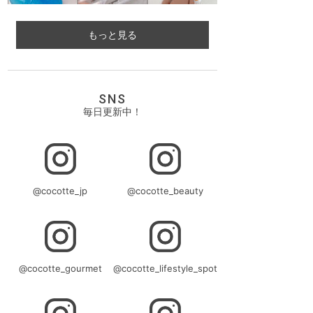
もっと見る
SNS
毎日更新中！
@cocotte_jp
@cocotte_beauty
@cocotte_gourmet
@cocotte_lifestyle_spot