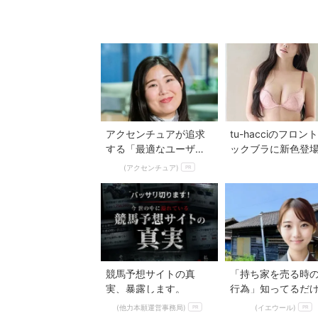
アクセンチュアが追求
tu-hacciのフロン
する「最適なユーザー
ックブラに新色登
接点」づくりの舞台裏
美胸を叶える全7色
(アクセンチュア)
PR
へ
競馬予想サイトの真
「持ち家を売る時の
実、暴露します。
行為」知ってるだ
得する事とは
(他力本願運営事務局)
(イエウール)
PR
PR