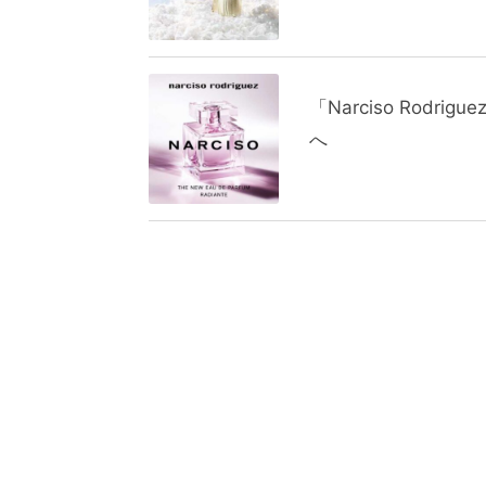
「Narciso Rod
へ