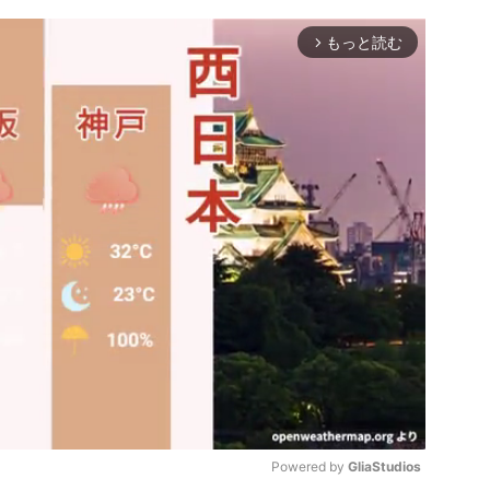
もっと読む
arrow_forward_ios
Powered by 
GliaStudios