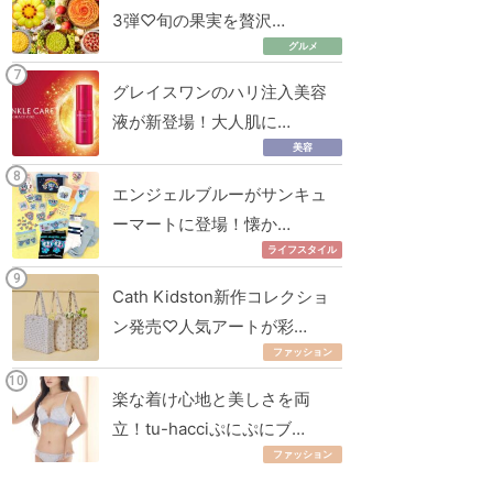
3弾♡旬の果実を贅沢…
グルメ
グレイスワンのハリ注入美容
液が新登場！大人肌に…
美容
エンジェルブルーがサンキュ
ーマートに登場！懐か…
ライフスタイル
Cath Kidston新作コレクショ
ン発売♡人気アートが彩…
ファッション
楽な着け心地と美しさを両
立！tu-hacciぷにぷにブ…
ファッション