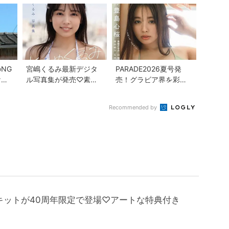
レクション...
美しさを堪能
NG
宮嶋くるみ最新デジタ
PARADE2026夏号発
けで
ル写真集が発売♡素顔
売！グラビア界を彩る
の魅力に出会える『と
人気者7人の魅力が満載
きめくるみ』
Recommended by
キットが40周年限定で登場♡アートな特典付き