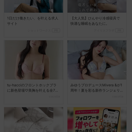
1日だけ働きたい、を叶える求人
【大人気】ひんやり冷感寝具で
サイト
快適な睡眠をあなたに。
ショットワークス
PR
アイリスプラザ
PR
tu-hacciのフロントホックブラ
みゆうプロデュースMivera &が1
に新色登場♡美胸を叶える全7色
周年！夏を彩る新作ランジェリ
展開へ
ーコレクション...
cocotte
cocotte