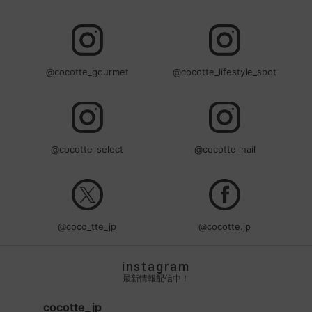
@cocotte_gourmet
@cocotte_lifestyle_spot
@cocotte_select
@cocotte_nail
@coco_tte_jp
@cocotte.jp
instagram
最新情報配信中！
cocotte_jp