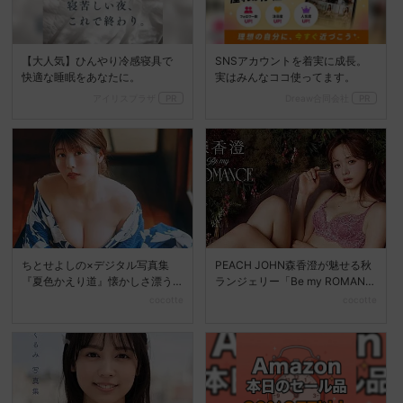
【大人気】ひんやり冷感寝具で
SNSアカウントを着実に成長。
快適な睡眠をあなたに。
実はみんなココ使ってます。
アイリスプラザ
PR
Dreaw合同会社
PR
ちとせよしの×デジタル写真集
PEACH JOHN森香澄が魅せる秋
『夏色かえり道』懐かしさ漂う
ランジェリー「Be my ROMANC
夏の美しさを堪能
E」新...
cocotte
cocotte