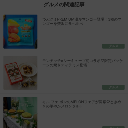
グルメの関連記事
つぶグミPREMIUM濃厚マンゴー登場！3種のマ
ンゴーを贅沢に食べ比べ
グルメ
モンチッチ×シーキューブ初コラボ♡限定パッケ
ージの焼きティラミス登場
グルメ
キル フェ ボンのMELONフェアが開幕♡ときめ
きの華やかメロンタルト