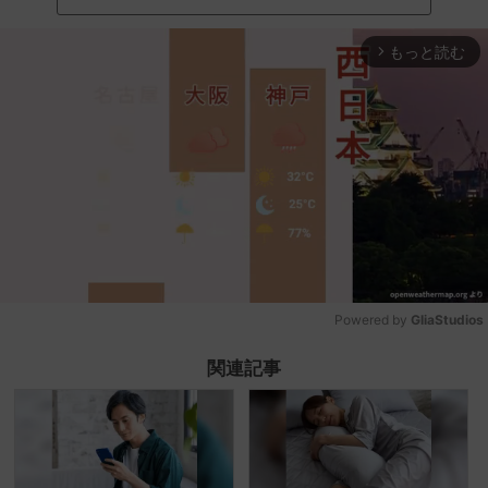
もっと読む
arrow_forward_ios
Powered by 
GliaStudios
Mute
関連記事