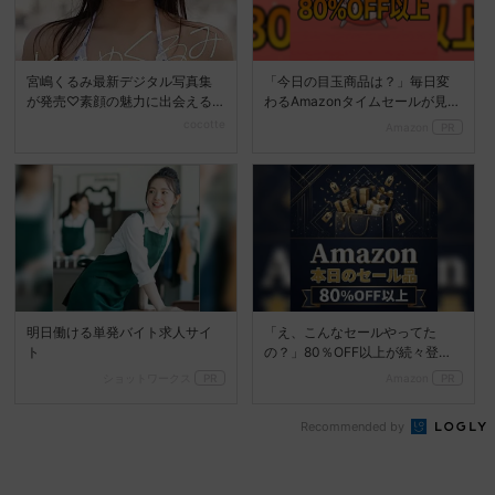
宮嶋くるみ最新デジタル写真集
「今日の目玉商品は？」毎日変
が発売♡素顔の魅力に出会える
わるAmazonタイムセールが見逃
『ときめくるみ』
せない
cocotte
Amazon
PR
明日働ける単発バイト求人サイ
「え、こんなセールやってた
ト
の？」80％OFF以上が続々登
場！Amazonの本気が...
ショットワークス
PR
Amazon
PR
Recommended by