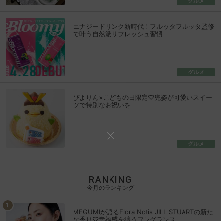
グルメ
エナジードリンク新時代！フルッタフルッタ監修
で叶う自然派リフレッシュ習慣
グルメ
ぴよりん×こどもの日限定♡兜姿が可愛いスイー
ツで特別なお祝いを
グルメ
RANKING
今月のランキング
MEGUMIが語るFlora Notis JILL STUARTの新た
な香り♡幸福感を纏うフレグランス