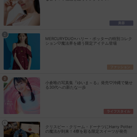
美容
MERCURYDUO×ハリー・ポッターの特別コレク
ション♡魔法界を纏う限定アイテム登場
ファッション
小倉唯の写真集『ゆいま～る』発売♡沖縄で魅せ
る30代への新たな一歩
ライフスタイル
クリスピー・クリーム・ドーナツにHarry Potter
の魔法が到来！4寮を彩る限定スイーツが発売