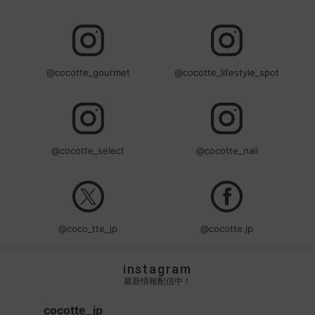
@cocotte_gourmet
@cocotte_lifestyle_spot
@cocotte_select
@cocotte_nail
@coco_tte_jp
@cocotte.jp
instagram
最新情報配信中！
cocotte_jp