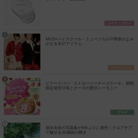
メイク・コスメ
MUS×ハイスクール・ミュージカル♡青春がよみ
がえる全21アイテム
ファッション
ビアードパパ「ストロベリーチーズケーキ」期間
限定発売♡苺とチーズの贅沢ハーモニー
グルメ
堀未央奈の写真集が6年ぶりに発売！クロアチア
で魅せる30歳前の輝き