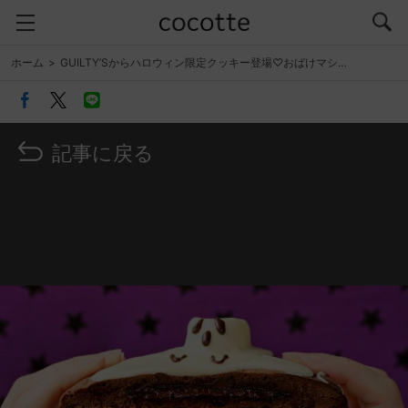
ホーム
GUILTY’Sからハロウィン限定クッキー登場♡おばけマシ…
記事に戻る