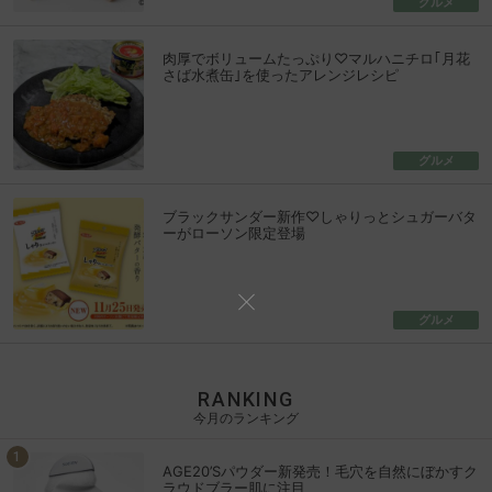
グルメ
肉厚でボリュームたっぷり♡マルハニチロ｢月花
さば水煮缶｣を使ったアレンジレシピ
グルメ
ブラックサンダー新作♡しゃりっとシュガーバタ
ーがローソン限定登場
グルメ
RANKING
今月のランキング
AGE20’Sパウダー新発売！毛穴を自然にぼかすク
ラウドブラー肌に注目