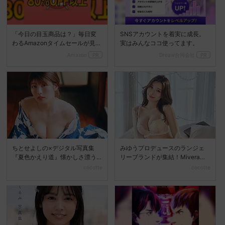
「今日の目玉商品は？」毎日変
SNSアカウントを着実に成長。
わるAmazonタイムセールが見逃
実はみんなココ使ってます。
せない
Amazon
PR
Dreaw合同会社
PR
ちとせよしの×デジタル写真集
みゆうプロデュースのランジェ
『夏色かえり道』懐かしさ漂う
リーブランドが集結！Mivera＆P
夏の美しさを堪能
OPUP STO...
cocotte
cocotte