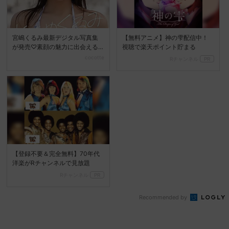
宮嶋くるみ最新デジタル写真集
【無料アニメ】神の雫配信中！
が発売♡素顔の魅力に出会える
視聴で楽天ポイント貯まる
『ときめくるみ』
cocotte
Rチャンネル
PR
【登録不要＆完全無料】70年代
洋楽がRチャンネルで見放題
Rチャンネル
PR
Recommended by