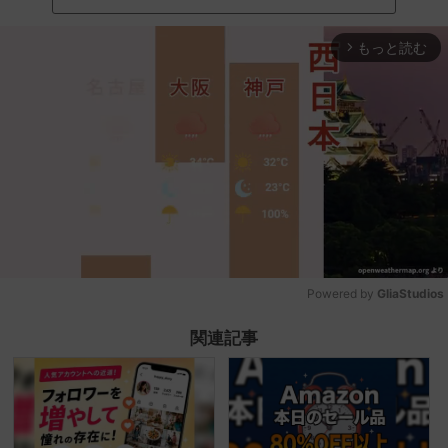
もっと読む
arrow_forward_ios
Powered by 
GliaStudios
Mute
関連記事