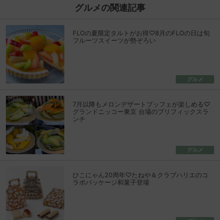
グルメの関連記事
FLOの夏限定タルトがお得♡8月のFLOの日は旬
フルーツスイーツが勢ぞろい
グルメ
7月以降もメロンデザートブッフェが楽しめる♡
グランドニッコー東京 台場のプリフィックスラ
ンチ
グルメ
ひこにゃん20周年♡たねや＆クラブハリエのコ
ラボパッケージ和菓子登場