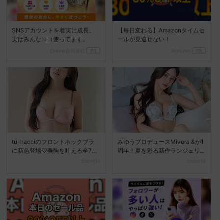
SNSアカウントを着実に成長。
【毎日変わる】Amazonタイムセ
実はみんなココ使ってます。
ールが見逃せない！
Dreaw合同会社
PR
Amazon
PR
tu-hacciのフロントホックブラ
みゆうプロデュースMivera &が1
に新色登場♡美胸を叶える全7色
周年！夏を彩る新作ランジェリ
展開へ
ーコレクション...
cocotte
cocotte