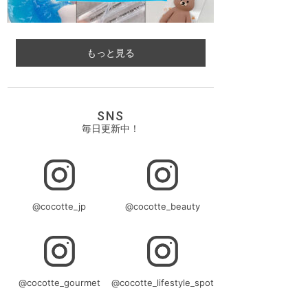
もっと見る
SNS
毎日更新中！
@cocotte_jp
@cocotte_beauty
@cocotte_gourmet
@cocotte_lifestyle_spot