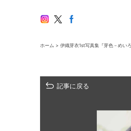
ホーム
伊織芽衣1st写真集『芽色－めい
記事に戻る