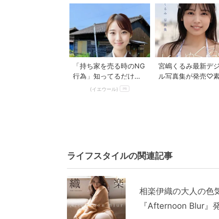
せない
「持ち家を売る時のNG
宮嶋くるみ最新デ
行為」知ってるだけで
ル写真集が発売♡
得する事とは
の魅力に出会える
(イエウール)
PR
きめくるみ』
ライフスタイルの関連記事
相楽伊織の大人の色
『Afternoon Blur