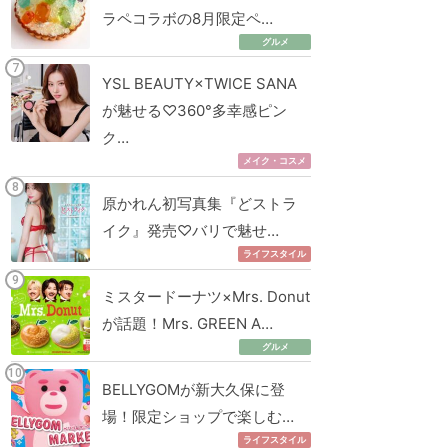
ラペコラボの8月限定ペ…
グルメ
YSL BEAUTY×TWICE SANA
が魅せる♡360°多幸感ピン
ク…
メイク・コスメ
原かれん初写真集『どストラ
イク』発売♡バリで魅せ…
ライフスタイル
ミスタードーナツ×Mrs. Donut
が話題！Mrs. GREEN A…
グルメ
BELLYGOMが新大久保に登
場！限定ショップで楽しむ…
ライフスタイル