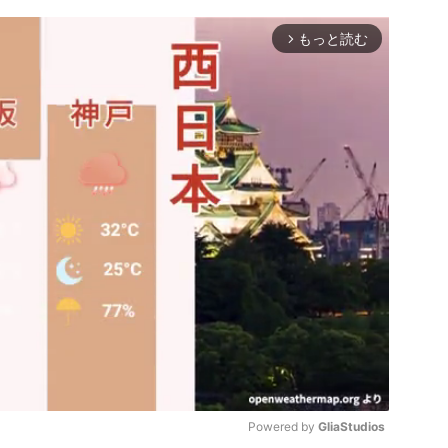
もっと読む
arrow_forward_ios
Powered by 
GliaStudios