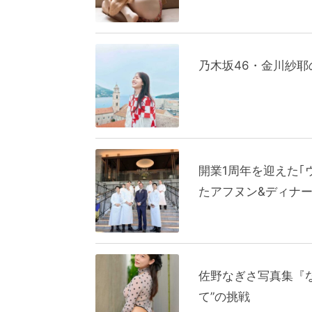
乃木坂46・金川紗
開業1周年を迎えた｢
たアフヌン&ディナ
佐野なぎさ写真集『
て”の挑戦