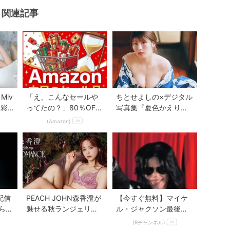
関連記事
Mute
Miv
「え、こんなセールや
ちとせよしの×デジタル
を彩
ってたの？」80％OFF
写真集『夏色かえり
ーコ
以上が続々登場！Amaz
道』懐かしさ漂う夏の
(Amazon)
PR
onの本気が...
美しさを堪能
配信
PEACH JOHN森香澄が
【今すぐ無料】マイケ
ら登
魅せる秋ランジェリー
ル・ジャクソン最後の
「Be my ROMANCE」
真実をRチャンネルで
(Rチャンネル)
PR