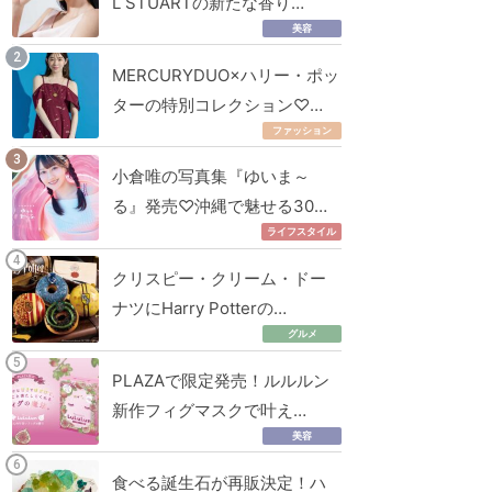
L STUARTの新たな香り…
美容
MERCURYDUO×ハリー・ポッ
ターの特別コレクション♡…
ファッション
小倉唯の写真集『ゆいま～
る』発売♡沖縄で魅せる30…
ライフスタイル
クリスピー・クリーム・ドー
ナツにHarry Potterの…
グルメ
PLAZAで限定発売！ルルルン
新作フィグマスクで叶え…
美容
食べる誕生石が再販決定！ハ