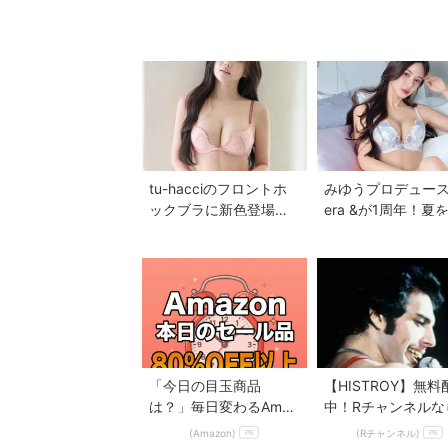
tu-hacciのフロントホ
みゆうプロデュース
ックブラに新色登場♡
era &が1周年！夏
美胸を叶える全7色展開
る新作ランジェリ
へ
レクション...
「今日の目玉商品
【HISTROY】無料
は？」毎日変わるAmaz
中！Rチャンネルな
onタイムセールが見逃
録不要！
(Amazon)
(Rチャンネル)
PR
PR