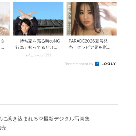
新...
ジタ
「持ち家を売る時のNG
PARADE2026夏号発
素顔
行為」知ってるだけで
売！グラビア界を彩る
『と
得する事とは
人気者7人の魅力が満載
(イエウール)
PR
Recommended by
気に惹き込まれる♡最新デジタル写真集
』発売