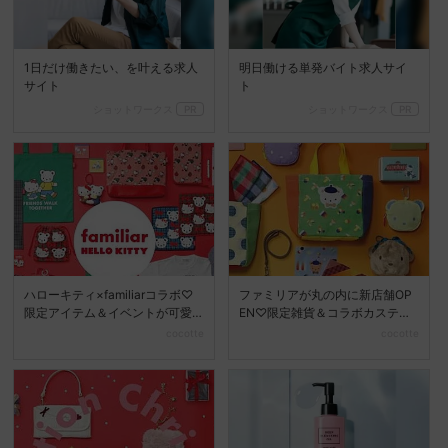
1日だけ働きたい、を叶える求人
明日働ける単発バイト求人サイ
サイト
ト
ショットワークス
PR
ショットワークス
PR
ハローキティ×familiarコラボ♡
ファミリアが丸の内に新店舗OP
限定アイテム＆イベントが可愛
EN♡限定雑貨＆コラボカステラ
すぎる
も登場
cocotte
cocotte