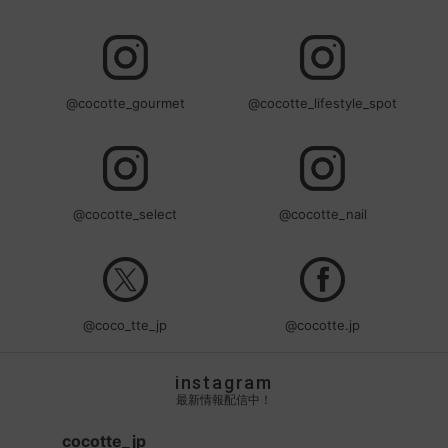
@cocotte_gourmet
@cocotte_lifestyle_spot
@cocotte_select
@cocotte_nail
@coco_tte_jp
@cocotte.jp
instagram
最新情報配信中！
cocotte_jp