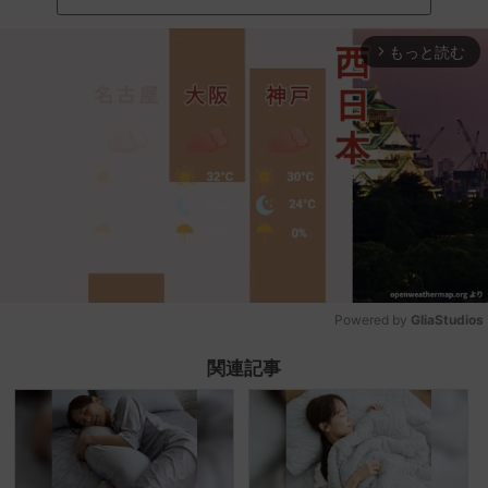
もっと読む
arrow_forward_ios
Powered by 
GliaStudios
Mute
関連記事