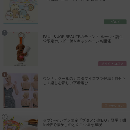
グルメ
PAUL & JOE BEAUTEのティント ルージュ誕生
♡限定ホルダー付きキャンペーンも開催
メイク・コスメ
ウンナナクールのカスタマイズブラ登場！自分ら
しく楽しむ新しい下着選び
ファッション
セブン‐イレブン限定「ブタメン超BIG」登場！麺
約4倍で懐かしのとんこつ味を満喫