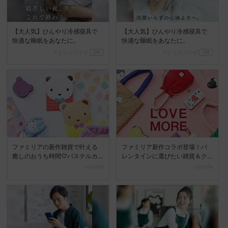
【大人気】ひんやり冷感寝具で
【大人気】ひんやり冷感寝具で
快適な睡眠をあなたに。
快適な睡眠をあなたに。
アイリスプラザ
PR
アイリスプラザ
PR
ファミリアの新作雑貨で叶える
ファミリア新作コラボ登場！バ
癒しのおうち時間♡パステルカ
レンタインに選びたい雑貨＆ク
ラーで気分もアップ
ッキー缶
cocotte
cocotte