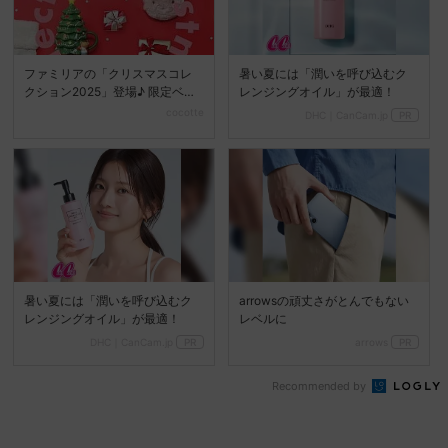
ファミリアの「クリスマスコレ
暑い夏には「潤いを呼び込むク
クション2025」登場♪ 限定ベア
レンジングオイル」が最適！
やツリーマグも
cocotte
DHC｜CanCam.jp
PR
暑い夏には「潤いを呼び込むク
arrowsの頑丈さがとんでもない
レンジングオイル」が最適！
レベルに
DHC｜CanCam.jp
PR
arrows
PR
Recommended by